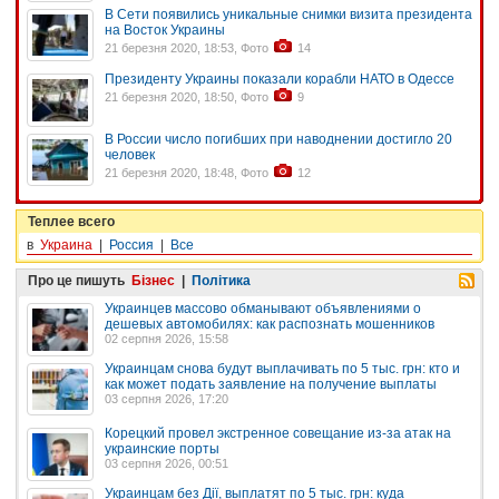
В Сети появились уникальные снимки визита президента
на Восток Украины
21 березня 2020, 18:53, Фото
14
Президенту Украины показали корабли НАТО в Одессе
21 березня 2020, 18:50, Фото
9
В России число погибших при наводнении достигло 20
человек
21 березня 2020, 18:48, Фото
12
Теплее всего
в
Украина
|
Россия
|
Все
Про це пишуть
Бізнес
|
Політика
Украинцев массово обманывают объявлениями о
дешевых автомобилях: как распознать мошенников
02 серпня 2026, 15:58
Украинцам снова будут выплачивать по 5 тыс. грн: кто и
как может подать заявление на получение выплаты
03 серпня 2026, 17:20
Корецкий провел экстренное совещание из-за атак на
украинские порты
03 серпня 2026, 00:51
Украинцам без Дії, выплатят по 5 тыс. грн: куда