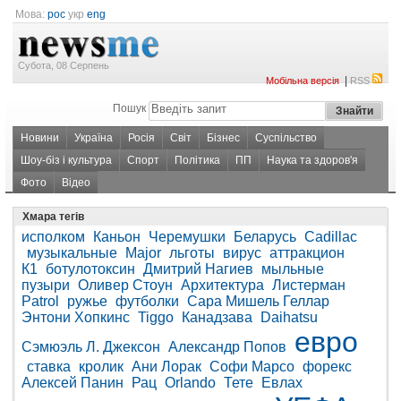
Мова:
рос
укр
eng
Субота, 08 Серпень
|
Мобільна версія
RSS
Пошук
Новини
Україна
Росія
Світ
Бізнес
Суспільство
Шоу-біз і культура
Спорт
Політика
ПП
Наука та здоров'я
Фото
Відео
Хмара тегів
исполком
Каньон
Черемушки
Беларусь
Cadillac
музыкальные
Major
льготы
вирус
аттракцион
К1
ботулотоксин
Дмитрий Нагиев
мыльные
пузыри
Оливер Стоун
Архитектура
Листерман
Patrol
ружье
футболки
Сара Мишель Геллар
Энтони Хопкинс
Tiggo
Канадзава
Daihatsu
евро
Сэмюэль Л. Джексон
Александр Попов
ставка
кролик
Ани Лорак
Софи Марсо
форекс
Алексей Панин
Рац
Orlando
Тете
Евлах