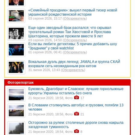
«Семейный праздник»: вышел первый тизер новой
украинской рождественской истории
03 серпня 2026, 15:17 (
Обозреватель
)
Еще один звездный брак распался: что скрывал
трогательный роман Таи Хвостовой и Ярослава
Шахторина, которые прожили вместе 9 лет
03 серпня 2026, 14:50 (
Обозреватель
)
Если вы любите детективы: 5 причин добавить шоу
"Зрадники" у свой watchlist
01 серпня 2026, 06:41 (
Обозреватель
)
Вокальная дуэль двух легенд: JAMALA и группа СКАЙ
взорвали сеть неожиданным рок-хитом
31 липня 2026, 13:43 (
Обозреватель
)
Фоторепортаж
Буковель, Драгобрат и Славское: лучшие горнолыжные
курорты Украины остались без снега
21 березня 2020, 18:58, Фото
17
В Словакии столкнулись автобус и грузовик, погибли 13
человек
21 березня 2020, 18:56, Фото
21
Осторожно за рулем: столичные дороги снова накрыла
загадочная туманность
21 березня 2020, 18:54, Фото
8