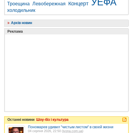
УЕФА
Концерт
Троещина
Левобережная
холодильник
Архів новин
Реклама
Останні новини
Шоу-біз і культура
Пономарев удивил "чистым листом" в своей жизни
04 серпня 2026, 22:50 (
ivona.com.ua
)