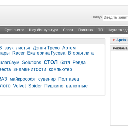
Пошук
Суспільство
Шоу-біз і культура
Спорт
Політика
ПП
Наука та зд
Архів 
З
звук
листья
Дэнни Трехо
Артем
Реклама
тары
Racer
Екатерина Гусева
Вторая лига
стол
шлагбаум
Solutions
батл
Ревда
знаменитости
веста
компьютер
ВАЗ
майкрософт
сувенир
Полтавец
лого
Velvet
Spider
Пушкино
валютные