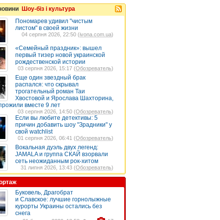
 новини
Шоу-біз і культура
Пономарев удивил "чистым
листом" в своей жизни
04 серпня 2026, 22:50 (
ivona.com.ua
)
«Семейный праздник»: вышел
первый тизер новой украинской
рождественской истории
03 серпня 2026, 15:17 (
Обозреватель
)
Еще один звездный брак
распался: что скрывал
трогательный роман Таи
Хвостовой и Ярослава Шахторина,
прожили вместе 9 лет
03 серпня 2026, 14:50 (
Обозреватель
)
Если вы любите детективы: 5
причин добавить шоу "Зрадники" у
свой watchlist
01 серпня 2026, 06:41 (
Обозреватель
)
Вокальная дуэль двух легенд:
JAMALA и группа СКАЙ взорвали
сеть неожиданным рок-хитом
31 липня 2026, 13:43 (
Обозреватель
)
ортаж
Буковель, Драгобрат
и Славское: лучшие горнолыжные
курорты Украины остались без
снега