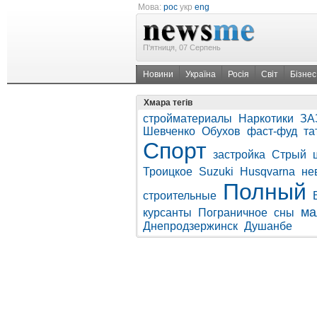
Мова:
рос
укр
eng
П'ятниця, 07 Серпень
Новини
Україна
Росія
Світ
Бізнес
Хмара тегів
стройматериалы
Наркотики
ЗА
Шевченко
Обухов
фаст-фуд
та
Спорт
застройка
Стрый
Троицкое
Suzuki
Husqvarna
не
Полный
строительные
ма
курсанты
Пограничное
сны
Днепродзержинск
Душанбе