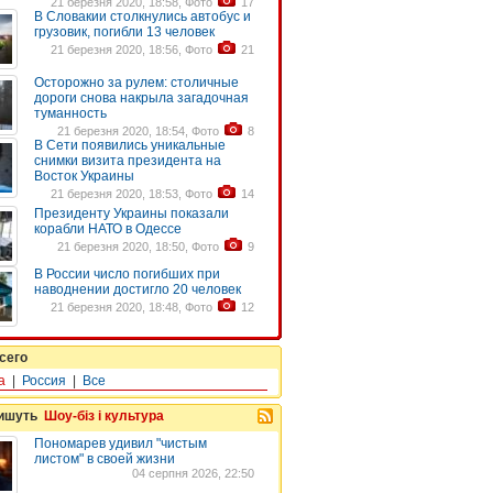
21 березня 2020, 18:58, Фото
17
В Словакии столкнулись автобус и
грузовик, погибли 13 человек
21 березня 2020, 18:56, Фото
21
Осторожно за рулем: столичные
дороги снова накрыла загадочная
туманность
21 березня 2020, 18:54, Фото
8
В Сети появились уникальные
снимки визита президента на
Восток Украины
21 березня 2020, 18:53, Фото
14
Президенту Украины показали
корабли НАТО в Одессе
21 березня 2020, 18:50, Фото
9
В России число погибших при
наводнении достигло 20 человек
21 березня 2020, 18:48, Фото
12
сего
а
|
Россия
|
Все
пишуть
Шоу-біз і культура
Пономарев удивил "чистым
листом" в своей жизни
04 серпня 2026, 22:50