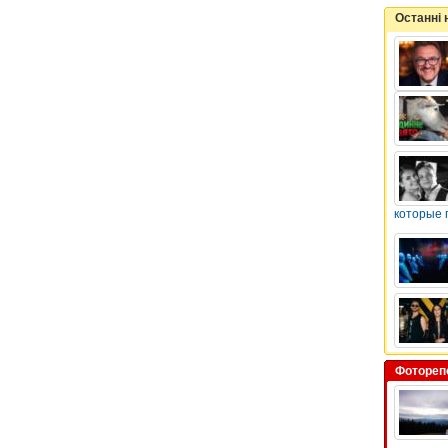
Останні
которые 
Фотореп