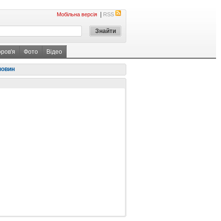
|
Мобільна версія
RSS
оров'я
Фото
Відео
новин