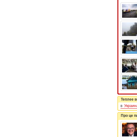
Теплее в
в
Украин
Про це 