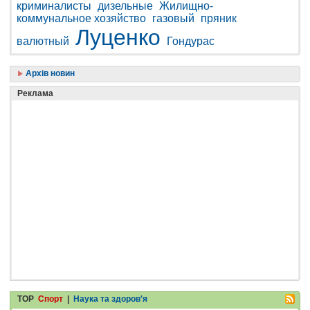
криминалисты
дизельные
Жилищно-
коммунальное хозяйство
газовый
пряник
Луценко
валютный
Гондурас
Архів новин
Реклама
TOP
Спорт
|
Наука та здоров'я