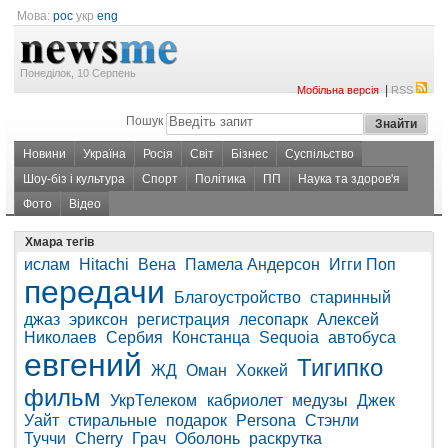
Мова:
рос
укр
eng
Понеділок, 10 Серпень
|
Мобільна версія
RSS
Пошук
Новини
Україна
Росія
Світ
Бізнес
Суспільство
Шоу-біз і культура
Спорт
Політика
ПП
Наука та здоров'я
Фото
Відео
Хмара тегів
ислам
Hitachi
Вена
Памела Андерсон
Игги Поп
передачи
Благоустройство
старинный
джаз
эриксон
регистрация
лесопарк
Алексей
Николаев
Сербия
Констанца
Sequoia
автобуса
евгений
Тигипко
ЖД
Оман
Хоккей
фильм
УкрТелеком
кабриолет
медузы
Джек
Уайт
стиральные
подарок
Persona
Стэнли
Туччи
Cherry
Грач
Оболонь
раскрутка