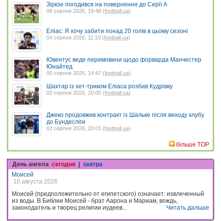
Зіркзе погодився на повернення до Серії А
06 серпня 2026, 18:48 (
football.ua
)
Еліас: Я хочу забити понад 20 голів в цьому сезоні
04 серпня 2026, 11:10 (
football.ua
)
Ювентус веде перемовини щодо форварда Манчестер
Юнайтед
05 серпня 2026, 14:47 (
football.ua
)
Шахтар із хет-триком Еліаса розбив Кудрівку
03 серпня 2026, 20:05 (
football.ua
)
Джеко продовжив контракт із Шальке після виходу клубу
до Бундесліги
03 серпня 2026, 20:01 (
football.ua
)
більше TOP
День ангела
сегодня
|
завтра
Моисей
10 августа 2026
Моисей (предположительно от египетского) означает: извлеченный
из воды. В Библии Моисей - брат Аарона и Мариам, вождь,
законодатель и творец религии иудеев...
Читать дальше