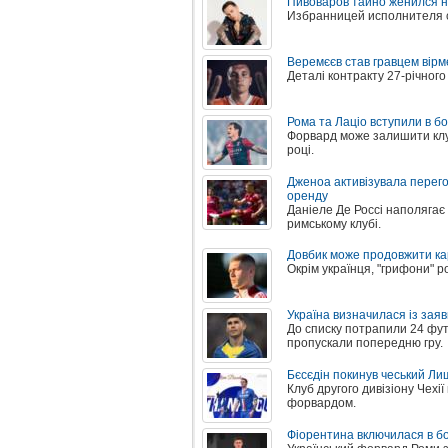
Пивоваров тайно женился н
Избранницей исполнителя 
Веремєєв став гравцем вірм
Деталі контракту 27-річног
Рома та Лаціо вступили в б
Форвард може залишити клуб 
році.
Дженоа активізувала перего
оренду
Даніеле Де Россі наполягає
римському клубі.
Довбик може продовжити ка
Окрім українця, "грифони" р
Україна визначилася із зая
До списку потрапили 24 футб
пропускали попередню гру.
Бєсєдін покинув чеський Л
Клуб другого дивізіону Чехі
форвардом.
Фіорентина включилася в б