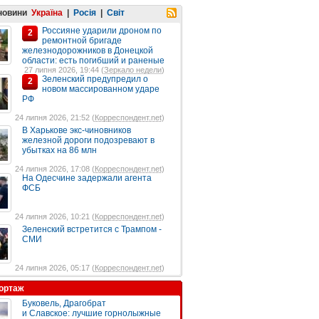
 новини
Україна
|
Росія
|
Світ
Россияне ударили дроном по
2
ремонтной бригаде
железнодорожников в Донецкой
области: есть погибший и раненые
27 липня 2026, 19:44 (
Зеркало недели
)
Зеленский предупредил о
2
новом массированном ударе
РФ
24 липня 2026, 21:52 (
Корреспондент.net
)
В Харькове экс-чиновников
железной дороги подозревают в
убытках на 86 млн
24 липня 2026, 17:08 (
Корреспондент.net
)
На Одесчине задержали агента
ФСБ
24 липня 2026, 10:21 (
Корреспондент.net
)
Зеленский встретится с Трампом -
СМИ
24 липня 2026, 05:17 (
Корреспондент.net
)
ортаж
Буковель, Драгобрат
и Славское: лучшие горнолыжные