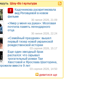
пишуть
Шоу-біз і культура
Кадочникова раскритиковала
2
вид Роговцевой в новом
фильме
30 липня 2026, 21:09
«Умер у меня на руках»: Мозговая
почтила память легендарного
отца
30 липня 2026, 22:24
«Семейный праздник»: вышел
первый тизер новой украинской
рождественской истории
03 серпня 2026, 15:17
Еще один звездный брак
распался: что скрывал
трогательный роман Таи
Хвостовой и Ярослава Шахторина,
прожили вместе 9 лет
03 серпня 2026, 14:50
дивитися ще