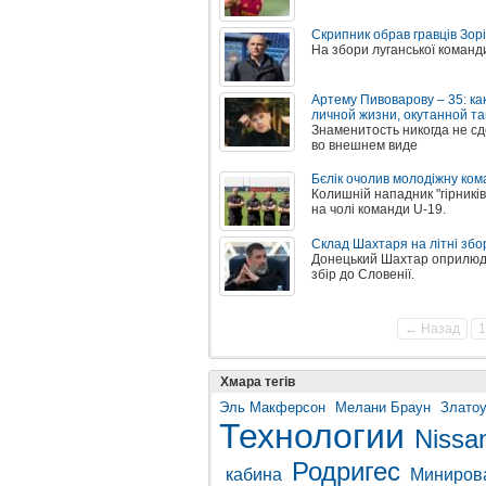
Скрипник обрав гравців Зорі
На збори луганської команд
Артему Пивоварову – 35: ка
личной жизни, окутанной т
Знаменитость никогда не сд
во внешнем виде
Бєлік очолив молодіжну ко
Колишній нападник "гірникі
на чолі команди U-19.
Склад Шахтаря на літні збо
Донецький Шахтар оприлюдни
збір до Словенії.
← Назад
1
Хмара тегів
Эль Макферсон
Мелани Браун
Златоу
Технологии
Nissa
Родригес
кабина
Миниров