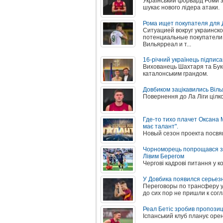
Український форвард Роми за
шукає нового лідера атаки.
Рома ищет покупателя для 
Ситуацией вокруг украинск
потенциальные покупатели:
Вильярреал и т...
16-річний українець підпис
Вихованець Шахтаря та Бук
каталонським грандом.
Довбиком зацікавились Віль
Повернення до Ла Ліги цілко
Где-то тихо плачет Оксана 
має талант".
Новый сезон проекта посв
Чорноморець попрощався з 
Лівим Берегом
Чергові кадрові питання у 
У Довбика появился серьез
Переговоры по трансферу у
до сих пор не пришли к сог
Реал Бетіс зробив пропози
Іспанський клуб планує орен