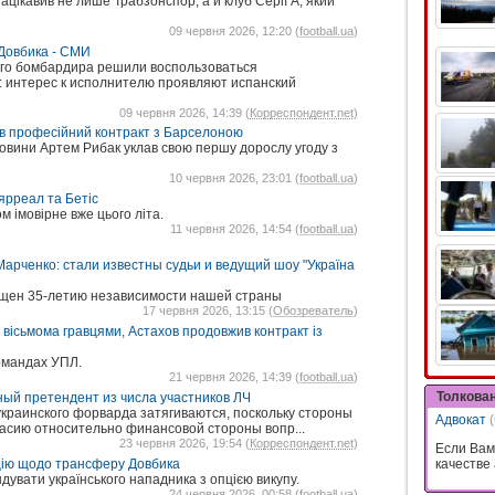
цікавив не лише Трабзонспор, а й клуб Серії А, який
09 червня 2026, 12:20 (
football.ua
)
Довбика - СМИ
ого бомбардира решили воспользоваться
 интерес к исполнителю проявляют испанский
09 червня 2026, 14:39 (
Корреспондент.net
)
ав професійний контракт з Барселоною
овини Артем Рибак уклав свою першу дорослу угоду з
10 червня 2026, 23:01 (
football.ua
)
ярреал та Бетіс
м імовірне вже цього літа.
11 червня 2026, 14:54 (
football.ua
)
Марченко: стали известны судьи и ведущий шоу "Україна
ящен 35-летию независимости нашей страны
17 червня 2026, 13:15 (
Обозреватель
)
вісьмома гравцями, Астахов продовжив контракт із
командах УПЛ.
21 червня 2026, 14:39 (
football.ua
)
Толкова
ный претендент из числа участников ЛЧ
краинского форварда затягиваются, поскольку стороны
Адвокат
ласию относительно финансовой стороны вопр...
23 червня 2026, 19:54 (
Корреспондент.net
)
Если Вам
качестве
цію щодо трансферу Довбика
дувати українського нападника з опцією викупу.
24 червня 2026, 00:58 (
football.ua
)