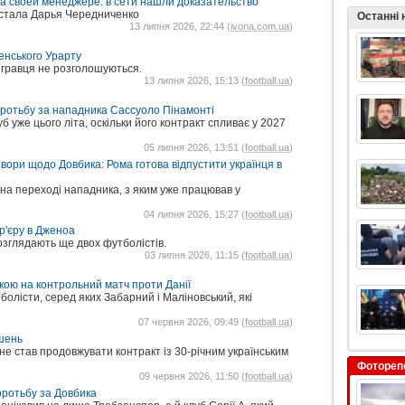
а своей менеджере: в сети нашли доказательство
стала Дарья Чередниченко
Останні
13 липня 2026, 22:44 (
ivona.com.ua
)
енського Урарту
о гравця не розголошуються.
13 липня 2026, 15:13 (
football.ua
)
оротьбу за нападника Сассуоло Пінамонті
уже цього літа, оскільки його контракт спливає у 2027
05 липня 2026, 13:51 (
football.ua
)
вори щодо Довбика: Рома готова відпустити українця в
 на переході нападника, з яким уже працював у
04 липня 2026, 15:27 (
football.ua
)
р'єру в Дженоа
озглядають ще двох футболістів.
03 липня 2026, 11:15 (
football.ua
)
вкою на контрольний матч проти Данії
олісти, серед яких Забарний і Маліновський, які
07 червня 2026, 09:49 (
football.ua
)
ишень
ї не став продовжувати контракт із 30-річним українським
Фотореп
09 червня 2026, 11:50 (
football.ua
)
оротьбу за Довбика