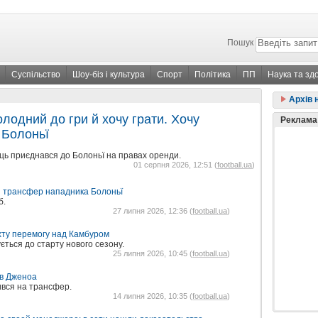
Пошук
Суспільство
Шоу-біз і культура
Спорт
Політика
ПП
Наука та зд
Архів 
олодний до гри й хочу грати. Хочу
Реклама
 Болоньї
ець приєднався до Болоньї на правах оренди.
01 серпня 2026, 12:51 (
football.ua
)
и трансфер нападника Болоньї
б.
27 липня 2026, 12:36 (
football.ua
)
хту перемогу над Камбуром
ється до старту нового сезону.
25 липня 2026, 10:45 (
football.ua
)
 в Дженоа
ився на трансфер.
14 липня 2026, 10:35 (
football.ua
)