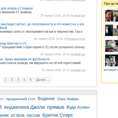
Про це 
 для зборів у Словенії
и вирушив 21 гравець.
25 червня 2026, 16:00 (
football.ua
)
к выглядел артист до популярности и что известно о его
айной
ерживал себя от экспериментов как в творчестве, так и
28 червня 2026, 05:04 (
Обозреватель
)
манду Шахтар U-21
в" працюватиме з Шахтарем U-21 після успішного сезону
29 червня 2026, 19:22 (
football.ua
)
ри: Туран викликав 34 футболісти
в список гравців, які вирушать на літній підготовчий
которые 
01 липня 2026, 16:13 (
football.ua
)
2
3
4
5
6
Далее →
Водяное
ст
праздничный стол
Опра Уинфри
n
Анджелина Джоли
прямые
Вуди Аллен
Бритни Спирс
ание
остров
кассир