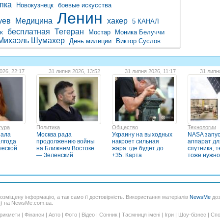
пка
Новокузнецк
боевые искусства
Ленин
уев
Медицина
хакер
5 КАНАЛ
бесплатная
Тегеран
к
Мостар
Моника Белуччи
Михаэль Шумахер
День милиции
Виктор Суслов
026, 22:17
31 липня 2026, 13:52
31 липня 2026, 11:17
31 липн
тура
Политика
Общество
Технологии
зала
Москва рада
Украину на выходных
NASA запу
олгода
продолжению войны
накроет сильная
аппарат дл
ческой
на Ближнем Востоке
жара: где будет до
спутника, т
— Зеленский
+35. Карта
тоже нужно
розміщену інформацію, а так само її достовірність. Використання матеріалів
NewsMe
доз
я) на NewsMe.com.ua.
рикмети
|
Фінанси
|
Авто
|
Фото
|
Відео
|
Сонник
|
Таємниця імені
|
Ігри
|
Шоу-бізнес
|
Спо