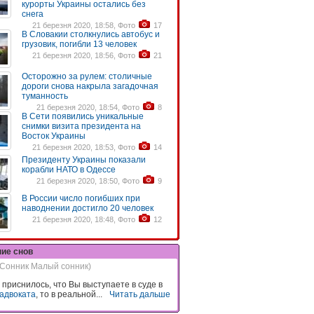
курорты Украины остались без
снега
21 березня 2020, 18:58, Фото
17
В Словакии столкнулись автобус и
грузовик, погибли 13 человек
21 березня 2020, 18:56, Фото
21
Осторожно за рулем: столичные
дороги снова накрыла загадочная
туманность
21 березня 2020, 18:54, Фото
8
В Сети появились уникальные
снимки визита президента на
Восток Украины
21 березня 2020, 18:53, Фото
14
Президенту Украины показали
корабли НАТО в Одессе
21 березня 2020, 18:50, Фото
9
В России число погибших при
наводнении достигло 20 человек
21 березня 2020, 18:48, Фото
12
ние снов
(Сонник Малый сонник)
 приснилось, что Вы выступаете в суде в
адвоката
, то в реальной...
Читать дальше