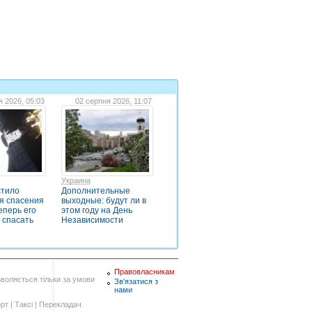
я 2026, 05:03
02 серпня 2026, 11:07
Украина
стило
Дополнительные
я спасения
выходные: будут ли в
еперь его
этом году на День
 спасать
Независимости
Правовласникам
воляється тільки за умови
Зв'язатися з
нами
рт
|
Таксі
|
Перекладач