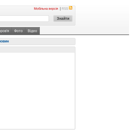
|
Мобільна версія
RSS
оров'я
Фото
Відео
новин