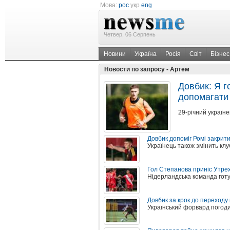
Мова:
рос
укр
eng
Четвер, 06 Серпень
Новини
Україна
Росія
Світ
Бізнес
Новости по запросу - Артем
Довбик: Я г
допомагати
29-річний україн
Довбик допоміг Ромі закрит
Українець також змінить клу
Гол Степанова приніс Утре
Нідерландська команда готу
Довбик за крок до переходу
Український форвард погод