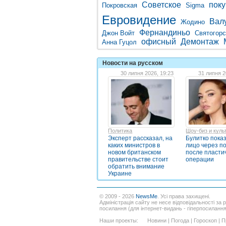
Советское
поку
Покровская
Sigma
Евровидение
Вал
Жодино
Фернандиньо
Джон Войт
Святогорс
офисный
Демонтаж
Анна Гуцол
Новости на русском
30 липня 2026, 19:23
31 липня 2
Политика
Шоу-биз и куль
Эксперт рассказал, на
Булитко пока
каких министров в
лицо через п
новом британском
после пласти
правительстве стоит
операции
обратить внимание
Украине
© 2009 - 2026
NewsMe
. Усі права захищені.
Адміністрація сайту не несе відповідальності за 
посилання (для інтернет-видань - гіперпосиланн
Наши проекты:
Новини
|
Погода
|
Гороскоп
|
П