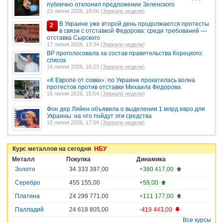
публично отклонил предложение Зеленского
23 липня 2026, 18:06 (
Зеркало недели
)
В Украине уже второй день продолжаются протесты
2
в связи с отставкой Федорова: среди требований —
отставка Сырского
17 липня 2026, 13:34 (
Зеркало недели
)
ВР проголосовала за состав правительства Корецкого:
список
16 липня 2026, 16:23 (
Зеркало недели
)
«К Европе от совка»: по Украине прокатилась волна
протестов против отставки Михаила Федорова
16 липня 2026, 15:54 (
Зеркало недели
)
Фон дер Ляйен объявила о выделении 1 млрд евро для
Украины: на что пойдут эти средства
15 липня 2026, 17:54 (
Зеркало недели
)
Курс металлов на сегодня
НБУ
Металл
Покупка
Динамика
Золото
34 333 397,00
+380 417,00
Серебро
455 155,00
+59,00
Платина
24 299 771,00
+111 177,00
Палладий
24 618 805,00
-419 443,00
Все курсы