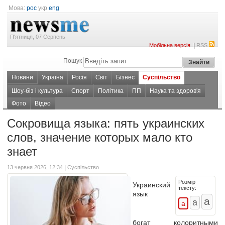
Мова:
рос
укр
eng
П'ятниця, 07 Серпень
|
Мобільна версія
RSS
Пошук
Новини
Україна
Росія
Світ
Бізнес
Суспільство
Шоу-біз і культура
Спорт
Політика
ПП
Наука та здоров'я
Фото
Відео
Сокровища языка: пять украинских
слов, значение которых мало кто
знает
|
13 червня 2026, 12:34
Суспільство
Розмір
Украинский
тексту:
язык
богат
колоритными