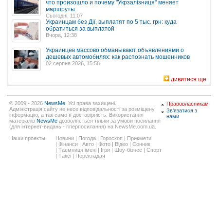
что произошло и почему "Укрзалізниця" меняет
маршруты
Сьогодні, 11:07
Украинцам без Дії, выплатят по 5 тыс. грн: куда
обратиться за выплатой
Вчора, 12:38
Украинцев массово обманывают объявлениями о
дешевых автомобилях: как распознать мошенников
02 серпня 2026, 15:58
дивитися ще
© 2009 - 2026
NewsMe
. Усі права захищені.
Правовласникам
Адміністрація сайту не несе відповідальності за розміщену
Зв'язатися з
інформацію, а так само її достовірність. Використання
нами
матеріалів
NewsMe
дозволяється тільки за умови посилання
(для інтернет-видань - гіперпосилання) на NewsMe.com.ua.
Наши проекты:
Новини
|
Погода
|
Гороскоп
|
Прикмети
|
Фінанси
|
Авто
|
Фото
|
Відео
|
Сонник
|
Таємниця імені
|
Ігри
|
Шоу-бізнес
|
Спорт
|
Таксі
|
Перекладач