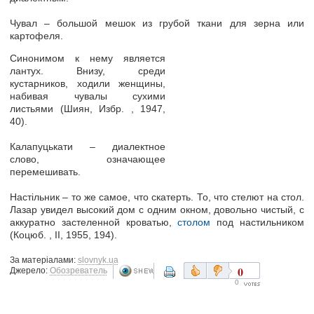
Чувал –
большой мешок из грубой ткани для зерна или
картофеля.
Синонимом к нему является
лантух. Внизу, среди
кустарников, ходили женщины,
набивая чувалы сухими
листьями (Шиян, Избр. , 1947,
40).
Калапуцькати –
диалектное
слово, означающее
перемешивать.
Настільник –
то
же самое, что скатерть. То, что стелют на стол.
Лазар увидел высокий дом с одним окном, довольно чистый, с
аккуратно застеленной кроватью,
столом
под настильником
(Коцюб. , II, 1955, 194).
За матеріалами:
slovnyk.ua
0
Джерело:
Обозреватель
0