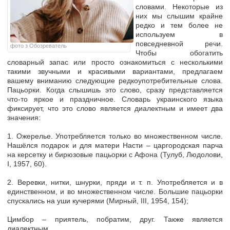
словами.
Некоторые из
них мы
слышим
крайне
редко и тем более не
используем в
повседневной речи.
фото з Обозреватель
Чтобы обогатить
словарный запас или просто ознакомиться с несколькими
такими звучными и красивыми вариантами,
предлагаем
вашему вниманию следующие редкоупотребительные слова.
Пацьорки.
Когда слышишь это слово, сразу представляется
что-то яркое и праздничное
.
Словарь украинского языка
фиксирует, что это слово является диалектным и имеет два
значения:
1
. Ожерелье.
Употребляется только во множественном числе.
Нашёлся подарок и для матери Насти
–
царгородская парча
на керсетку и бирюзовые пацьорки с Афона (Тулуб, Людолови,
І, 1957, 60).
2.
Веревки, нитки, шнурки, пряди
и т. п. Употребляется и в
единственном, и во множественном числе. Большие пацьорки
спускались на уши кучерями (Мирный, III, 1954, 154);
Цимбор –
приятель, побратим, друг. Также является
диалектным.