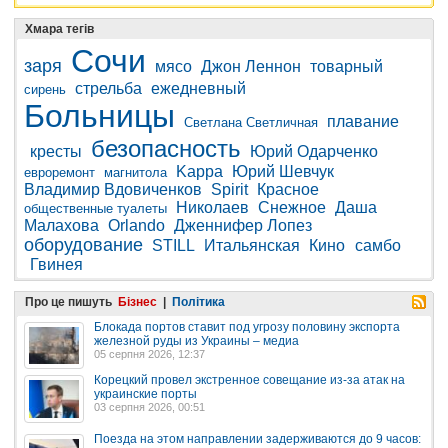
Хмара тегів
Сочи
заря
мясо
Джон Леннон
товарный
стрельба
ежедневный
сирень
Больницы
плавание
Светлана Светличная
безопасность
кресты
Юрий Одарченко
Kappa
Юрий Шевчук
евроремонт
магнитола
Владимир Вдовиченков
Spirit
Красное
Николаев
Снежное
Даша
общественные туалеты
Малахова
Orlando
Дженнифер Лопез
оборудование
STILL
Итальянская
Кино
самбо
Гвинея
Про це пишуть
Бізнес
|
Політика
Блокада портов ставит под угрозу половину экспорта
железной руды из Украины – медиа
05 серпня 2026, 12:37
Корецкий провел экстренное совещание из-за атак на
украинские порты
03 серпня 2026, 00:51
Поезда на этом направлении задерживаются до 9 часов: