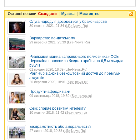
Останні новини
Скандали
|
Музика
|
Мистецтво
Слуга народу підозрюється у браконьєрстві
30 жовтня 2021, 21:34 (
Life-News.Ru
)
Варварство по-датському
29 вересня 2021, 23:39 (
Life-News.Ru
)
Реалізація майна «справжнього полковника» ФСБ
Черкаліна поповнила бюджет країни на 6,5 мільярда
рублів
01 грудня 2020, 18:39 (
Life-News.Ru
)
PornHub відкрив безкоштовний доступ до преміум-
акаунтів
26 березня 2020, 18:01 (
Sex-news.ru
)
Продукти-афродизіаки
09 листопада 2018, 19:59 (
Sex-news.ru
)
Секс сприяє розвитку інтелекту
10 жовтня 2018, 21:42 (
Sex-news.ru
)
Безграмотність або аморальність?
27 липня 2018, 10:38 (
Life-News.Ru
)