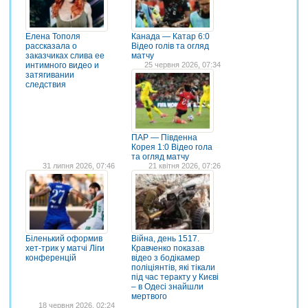
Елена Тополя
Канада — Катар 6:0
рассказала о
Відео голів та огляд
заказчиках слива ее
матчу
интимного видео и
25 червня 2026, 07:34
затягивании
следствия
ПАР — Південна
Корея 1:0 Відео гола
та огляд матчу
31 липня 2026, 07:46
21 квітня 2026, 07:26
Біленький оформив
Війна, день 1517.
хет-трик у матчі Ліги
Кравченко показав
конференцій
відео з бодікамер
поліціянтів, які тікали
під час теракту у Києві
– в Одесі знайшли
мертвого
18 червня 2026, 02:24