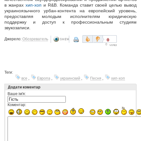
в жанрах
хип-хоп
и R&B. Команда ставит своей целью вывод
украиноязычного урбан-контента на европейский уровень,
предоставляя молодым исполнителям юридическую
поддержку и доступ к профессиональным студиям
звукозаписи.
0
Джерело:
Обозреватель
0
Теги:
все
,
Европа
,
украинский
,
Песня
,
хип-хоп
Додати коментар
Ваше ім'я:
Коментар: