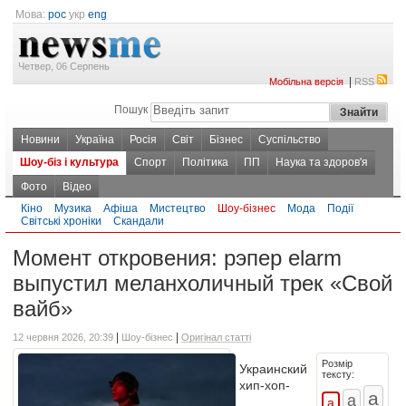
Мова:
рос
укр
eng
Четвер, 06 Серпень
|
Мобільна версія
RSS
Пошук
Новини
Україна
Росія
Світ
Бізнес
Суспільство
Шоу-біз і культура
Спорт
Політика
ПП
Наука та здоров'я
Фото
Відео
Кіно
Музика
Афіша
Мистецтво
Шоу-бізнес
Мода
Події
Світські хроніки
Скандали
Момент откровения: рэпер elarm
выпустил меланхоличный трек «Свой
вайб»
|
|
12 червня 2026, 20:39
Шоу-бізнес
Оригінал статті
Розмір
Украинский
тексту:
хип-хоп-