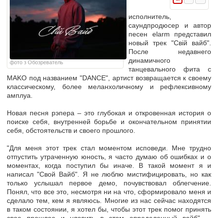
исполнитель,
саундпродюсер и автор
песен elarm представил
новый трек "Свій вайб".
После недавнего
динамичного
фото з Обозреватель
танцевального фита с
MAKO под названием "DANCE", артист возвращается к своему
классическому, более меланхоличному и рефлексивному
амплуа.
Новая песня рэпера – это глубокая и откровенная история о
поиске себя, внутренней борьбе и окончательном принятии
себя, обстоятельств и своего прошлого.
"Для меня этот трек стал моментом исповеди. Мне трудно
отпустить утраченную юность, я часто думаю об ошибках и о
моментах, когда поступил бы иначе. В такой момент я и
написал "Свой Вайб". Я не люблю мистифицировать, но как
только услышал первое демо, почувствовал облегчение.
Понял, что все это, несмотря ни на что, сформировало меня и
сделало тем, кем я являюсь. Многие из нас сейчас находятся
в таком состоянии, я хотел бы, чтобы этот трек помог принять