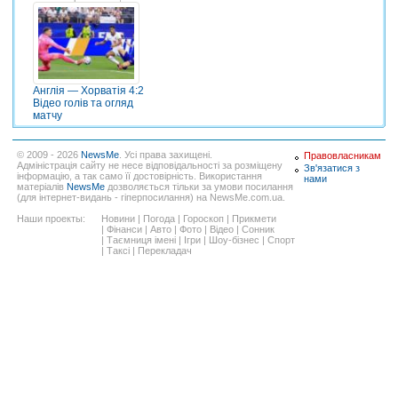
Англія — Хорватія 4:2
Відео голів та огляд
матчу
© 2009 - 2026
NewsMe
. Усі права захищені.
Правовласникам
Адміністрація сайту не несе відповідальності за розміщену
Зв'язатися з
інформацію, а так само її достовірність. Використання
нами
матеріалів
NewsMe
дозволяється тільки за умови посилання
(для інтернет-видань - гіперпосилання) на NewsMe.com.ua.
Наши проекты:
Новини
|
Погода
|
Гороскоп
|
Прикмети
|
Фінанси
|
Авто
|
Фото
|
Відео
|
Сонник
|
Таємниця імені
|
Ігри
|
Шоу-бізнес
|
Спорт
|
Таксі
|
Перекладач