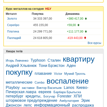
Курс металлов на сегодня
НБУ
Металл
Покупка
Динамика
Золото
34 333 397,00
+380 417,00
Серебро
455 155,00
+59,00
Платина
24 299 771,00
+111 177,00
Палладий
24 618 805,00
-419 443,00
Все курсы
Хмара тегів
квартиру
Typhoon
Сталин
Игорь Левченко
Андрей Хлывнюк
Тони Брэкстон
Аден
покупку
плавание
Victor
Мумий Тролль
воспаление
металлические
Combo
Playboy
Lanos
Киево-
заставки
Виктор Васильев
Печерская лавра
евреев
Барбара Брыльска
петербург
кредиты,
Forester
ХПИ
Богучар
штормовое предупреждение
Эрик
Амбулатория
информационный
Джонсон
лепс
распродажа