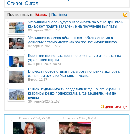
Стивен Сигал
Про це пишуть
Бізнес
|
Політика
Украинцам снова будут выплачивать по 5 тыс. грн: кто и
как может подать заявление на получение выплаты
03 серпня 2026, 17:20
Украинцев массово обманывают объявлениями о
дешевых автомобилях: как распознать мошенников
02 серпня 2026, 15:58
Корецкий провел экстренное совещание из-за атак на
украинские порты
03 серпня 2026, 00:51
Блокада портов ставит под угрозу половину экспорта
железной руды из Украины – медиа
Вчора, 12:37
Рынок недвижимости разделился: где на юге Украины
квартиры резко подорожали, а где дешевле, чем до
войны
30 липня 2026, 21:57
дивитися ще
15 липня 2026, 22:28
19 червня 2026, 05:36