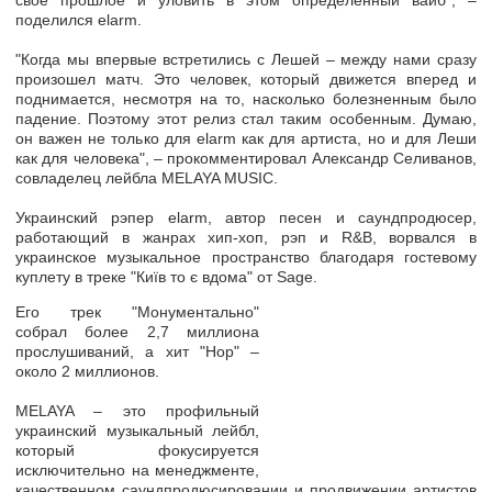
свое прошлое и уловить в этом определенный вайб", –
поделился elarm.
"Когда мы впервые встретились с Лешей – между нами сразу
произошел матч. Это человек, который движется вперед и
поднимается, несмотря на то, насколько болезненным было
падение. Поэтому этот релиз стал таким особенным. Думаю,
он важен не только для elarm как для артиста, но и для Леши
как для человека", – прокомментировал Александр Селиванов,
совладелец лейбла MELAYA MUSIC.
Украинский рэпер elarm, автор песен и саундпродюсер,
работающий в жанрах хип-хоп, рэп и R&B, ворвался в
украинское музыкальное пространство благодаря гостевому
куплету в треке "Київ то є вдома" от Sage.
Его трек "Монументально"
собрал более 2,7 миллиона
прослушиваний, а хит "Hop" –
около 2 миллионов.
MELAYA – это профильный
украинский музыкальный лейбл,
который фокусируется
исключительно на менеджменте,
качественном саундпродюсировании и продвижении артистов