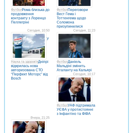
Футбол
Рома близька до
Футбол
Переговори
продовження
Вест Гема і
контракту з Лоренцо
Тоттенгема щодо
Пеллегріні
Соломона
призупинилися
Сегодня, 10:50
Сегодня, 11:23
У
Наука та здоров'я
Дніпрі
Футбол
Даніель
відкрилась нова
Мальдіні змінить
авторизована СТО
Аталанту на Кальярі
“Перфект Моторс” від
Сегодня, 10:17
Bosch
Футбол
УАФ підтримала
УЄФА у протистоянні
з Інфантіно та ФІФА
Вчера, 21:25