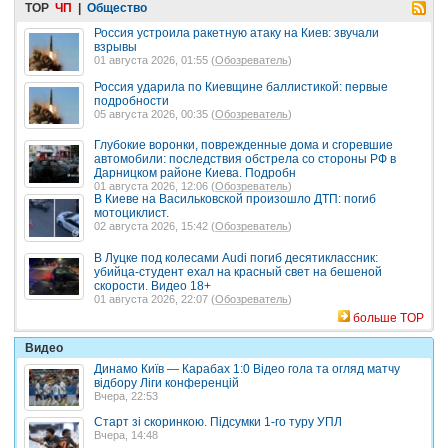
TOP
ЧП
|
Общество
Россия устроила ракетную атаку на Киев: звучали
взрывы
01 августа 2026, 01:55 (
Обозреватель
)
Россия ударила по Киевщине баллистикой: первые
подробности
05 августа 2026, 00:35 (
Обозреватель
)
Глубокие воронки, поврежденные дома и сгоревшие
автомобили: последствия обстрела со стороны РФ в
Дарницком районе Киева. Подробн
01 августа 2026, 12:06 (
Обозреватель
)
В Киеве на Васильковской произошло ДТП: погиб
мотоциклист.
02 августа 2026, 15:42 (
Обозреватель
)
В Луцке под колесами Audi погиб десятиклассник:
убийца-студент ехал на красный свет на бешеной
скорости. Видео 18+
01 августа 2026, 22:07 (
Обозреватель
)
больше TOP
Видео
Динамо Київ — Карабах 1:0 Відео гола та огляд матчу
відбору Ліги конференцій
Вчера, 22:53
Старт зі скоринкою. Підсумки 1-го туру УПЛ
Вчера, 14:48