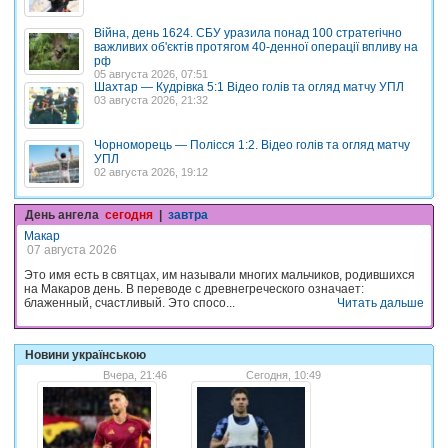
Війна, день 1624. СБУ уразила понад 100 стратегічно
важливих об'єктів протягом 40-денної операції впливу на
рф
05 августа 2026, 07:51
Шахтар — Кудрівка 5:1 Відео голів та огляд матчу УПЛ
03 августа 2026, 21:32
Чорноморець — Полісся 1:2. Відео голів та огляд матчу
УПЛ
02 августа 2026, 19:12
День ангела
сегодня
|
завтра
Макар
07 августа 2026
Это имя есть в святцах, им называли многих мальчиков, родившихся
на Макаров день. В переводе с древнегреческого означает:
блаженный, счастливый. Это спосо...
Читать дальше
Новини українською
Вчера, 21:46
Сегодня, 10:49