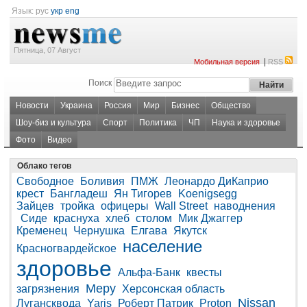
Язык:
рус
укр
eng
Пятница, 07 Август
|
Мобильная версия
RSS
Поиск
Новости
Украина
Россия
Мир
Бизнес
Общество
Шоу-биз и культура
Спорт
Политика
ЧП
Наука и здоровье
Фото
Видео
Облако тегов
Свободное
Боливия
ПМЖ
Леонардо ДиКаприо
крест
Бангладеш
Ян Тигорев
Koenigsegg
Зайцев
тройка
офицеры
Wall Street
наводнения
Сиде
краснуха
хлеб
столом
Мик Джаггер
Кременец
Чернушка
Елгава
Якутск
население
Красногвардейское
здоровье
Альфа-Банк
квесты
Меру
загрязнения
Херсонская область
Nissan
Лугансквода
Yaris
Роберт Патрик
Proton