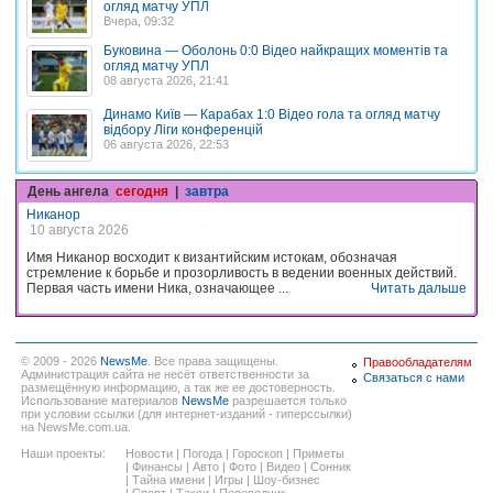
огляд матчу УПЛ
Вчера, 09:32
Буковина — Оболонь 0:0 Відео найкращих моментів та
огляд матчу УПЛ
08 августа 2026, 21:41
Динамо Київ — Карабах 1:0 Відео гола та огляд матчу
відбору Ліги конференцій
06 августа 2026, 22:53
День ангела
сегодня
|
завтра
Никанор
10 августа 2026
Имя Никанор восходит к византийским истокам, обозначая
стремление к борьбе и прозорливость в ведении военных действий.
Первая часть имени Ника, означающее ...
Читать дальше
© 2009 - 2026
NewsMe
. Все права защищены.
Правообладателям
Администрация сайта не несёт ответственности за
Связаться с нами
размещённую информацию, а так же ее достоверность.
Использование материалов
NewsMe
разрешается только
при условии ссылки (для интернет-изданий - гиперссылки)
на NewsMe.com.ua.
Наши проекты:
Новости
|
Погода
|
Гороскоп
|
Приметы
|
Финансы
|
Авто
|
Фото
|
Видео
|
Сонник
|
Тайна имени
|
Игры
|
Шоу-бизнес