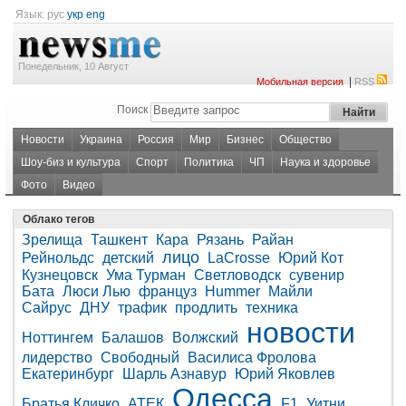
Язык:
рус
укр
eng
Понедельник, 10 Август
|
Мобильная версия
RSS
Поиск
Новости
Украина
Россия
Мир
Бизнес
Общество
Шоу-биз и культура
Спорт
Политика
ЧП
Наука и здоровье
Фото
Видео
Облако тегов
Зрелища
Ташкент
Кара
Рязань
Райан
лицо
Рейнольдс
детский
LaCrosse
Юрий Кот
Кузнецовск
Ума Турман
Светловодск
сувенир
Бата
Люси Лью
француз
Hummer
Майли
Сайрус
ДНУ
трафик
продлить
техника
новости
Ноттингем
Балашов
Волжский
лидерство
Свободный
Василиса Фролова
Екатеринбург
Шарль Азнавур
Юрий Яковлев
Одесса
Братья Кличко
АТЕК
F1
Уитни