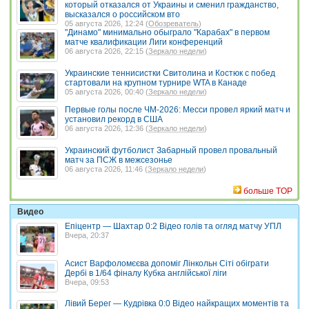
который отказался от Украины и сменил гражданство,
высказался о российском вто
05 августа 2026, 12:24 (
Обозреватель
)
"Динамо" минимально обыграло "Карабах" в первом
матче квалификации Лиги конференций
06 августа 2026, 22:15 (
Зеркало недели
)
Украинские теннисистки Свитолина и Костюк с побед
стартовали на крупном турнире WTA в Канаде
05 августа 2026, 00:40 (
Зеркало недели
)
Первые голы после ЧМ-2026: Месси провел яркий матч и
установил рекорд в США
06 августа 2026, 12:36 (
Зеркало недели
)
Украинский футболист Забарный провел провальный
матч за ПСЖ в межсезонье
06 августа 2026, 11:46 (
Зеркало недели
)
больше TOP
Видео
Епіцентр — Шахтар 0:2 Відео голів та огляд матчу УПЛ
Вчера, 20:37
Асист Варфоломєєва допоміг Лінкольн Сіті обіграти
Дербі в 1/64 фіналу Кубка англійської ліги
Вчера, 09:53
Лівий Берег — Кудрівка 0:0 Відео найкращих моментів та