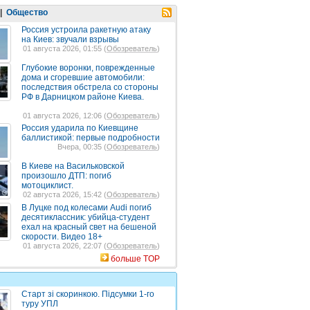
|
Общество
Россия устроила ракетную атаку
на Киев: звучали взрывы
01 августа 2026, 01:55 (
Обозреватель
)
Глубокие воронки, поврежденные
дома и сгоревшие автомобили:
последствия обстрела со стороны
РФ в Дарницком районе Киева.
01 августа 2026, 12:06 (
Обозреватель
)
Россия ударила по Киевщине
баллистикой: первые подробности
Вчера, 00:35 (
Обозреватель
)
В Киеве на Васильковской
произошло ДТП: погиб
мотоциклист.
02 августа 2026, 15:42 (
Обозреватель
)
В Луцке под колесами Audi погиб
десятиклассник: убийца-студент
ехал на красный свет на бешеной
скорости. Видео 18+
01 августа 2026, 22:07 (
Обозреватель
)
больше TOP
Старт зі скоринкою. Підсумки 1-го
туру УПЛ