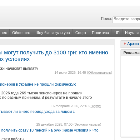
Поиск
знес
Общество
Шоу-биз и культура
Спорт
Политика
ЧП
Наука и
Архив 
 могут получить до 3100 грн: кто именно
Реклама
их условиях
ски начислят выплату
14 июня 2026, 16:49 (
Обозреватель
)
сионеров в Украине не прошли физическую
 2026 года 269 тысяч пенсионеров не прошли
по разным причинам. В результате в начале этого
16 февраля 2026, 22:49 (
Bigmir
)
тывают ли в него период ухода за лицом с
25 декабря 2025, 07:00 (
Зеркало недели
)
получить сразу 10 пенсий на руки: какие условия и что
 стаж работы