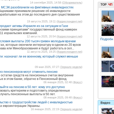
14 сентября 2025, 14:58 (
Обозреватель
)
TOP
ЧП
й МСЭК разоблачили на фиктивных инвалидностях
общниками принимали решение об инвалидности
зарабатывая на этом до последнего дня существования
19 августа 2025, 19:11 (
Корреспондент.net
)
родает активы Израиля из-за ситуации в Газе
ческими принципами" государственный фонд намерен
 11 израильских компаний.
12 августа 2025, 20:54 (
Корреспондент.net
)
Подробн
условия выплаты 200 тысяч гривен молодым врачам
тах, которые окончили интернатуру в одном из 20 вузов
ва или Минобразования и будут работать в сел...
11 августа 2025, 19:25 (
Корреспондент.net
)
и: назначат ли ее военному, который служил меньше
09 мая 2025, 07:27 (
Зеркало недели
)
 из пенсионеров могут отменить пенсию
остатки средств на пенсионных счетах внутренне
х в этом банке, обратно в Пенсионный фонд.
06 января 2025, 02:48 (
Фокус
)
ыйти на пенсию в 50 лет: кому это доступно
вовать критериям и подготовить определенные
олучать пенсионные выплаты в 50 лет.
08 января 2025, 09:48 (
Фокус
)
ьство о трудоустройстве людей с инвалидностью
Видео
ах евроинтеграции Украины.
16 января 2025, 22:19 (
Зеркало недели
)