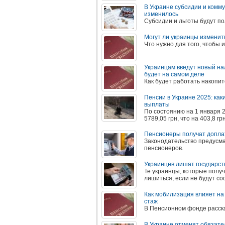
В Украине субсидии и комму
изменилось
Субсидии и льготы будут п
Могут ли украинцы изменит
Что нужно для того, чтобы 
Украинцам введут новый на
будет на самом деле
Как будет работать накопи
Пенсии в Украине 2025: ка
выплаты
По состоянию на 1 января 
5789,05 грн, что на 403,8 г
Пенсионеры получат доплаты
Законодательство предусм
пенсионеров.
Украинцев лишат государств
Те украинцы, которые получ
лишиться, если не будут с
Как мобилизация влияет на
стаж
В Пенсионном фонде расск
В Украине отменят обязате