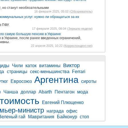
т, но станут необязательными
16 февраля 2025, 05:02 (
Обозреватель
)
коммунальных услуг: нужно ли обращаться за их
в ПФУ.
17 февраля 2025, 08:04 (
Зеркало недели
)
ло самую большую пенсию в Украине
в Украине, после ранее введенных ограничений,
ривны.
22 апреля 2025, 10:22 (
Корреспондент.net
)
Виктор
циды
Чили
каток
витамины
да
страницы
секс-меньшинства
Ferrari
Аргентина
утюг
Евросоюз
сироты
в
Чанша
доллар
Abarth
Пентагон
мода
стоимость
Евгений Плющенко
мьер-министр
награда
офис
Зеленый гай
Мавритания
Байконур
стоп