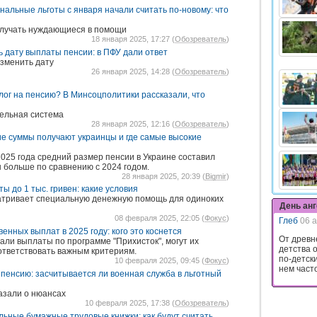
нальные льготы с января начали считать по-новому: что
олучать нуждающиеся в помощи
18 января 2025, 17:27 (
Обозреватель
)
ь дату выплаты пенсии: в ПФУ дали ответ
изменить дату
26 января 2025, 14:28 (
Обозреватель
)
лог на пенсию? В Минсоцполитики рассказали, что
тельная система
28 января 2025, 12:16 (
Обозреватель
)
кие суммы получают украинцы и где самые высокие
2025 года средний размер пенсии в Украине составил
рн больше по сравнению с 2024 годом.
28 января 2025, 20:39 (
Bigmir
)
 до 1 тыс. гривен: какие условия
атривает специальную денежную помощь для одиноких
День ан
08 февраля 2025, 22:05 (
Фокус
)
Глеб
06 а
енных выплат в 2025 году: кого это коснется
От древн
али выплаты по программе "Прихисток", могут их
детства 
оответствовать важным критериям.
по-детск
10 февраля 2025, 09:45 (
Фокус
)
нем часто 
 пенсию: засчитывается ли военная служба в льготный
азали о нюансах
10 февраля 2025, 17:38 (
Обозреватель
)
льные бумажные трудовые книжки: как будут считать