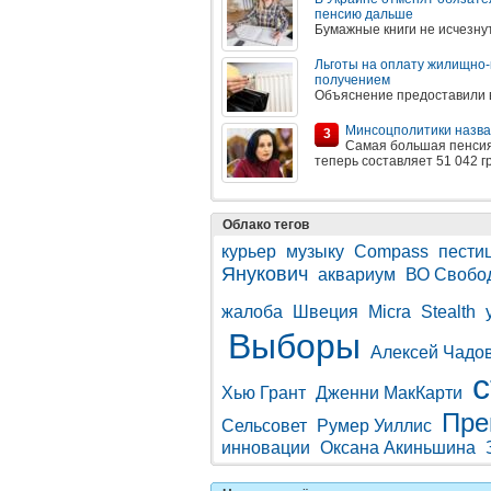
пенсию дальше
Бумажные книги не исчезну
Льготы на оплату жилищно-
получением
Объяснение предоставили 
Минсоцполитики назва
3
Самая большая пенсия 
теперь составляет 51 042 г
Облако тегов
курьер
музыку
Compass
пести
Янукович
аквариум
ВО Свобо
жалоба
Швеция
Micra
Stealth
Выборы
Алексей Чадо
Хью Грант
Дженни МакКарти
Пре
Сельсовет
Румер Уиллис
инновации
Оксана Акиньшина