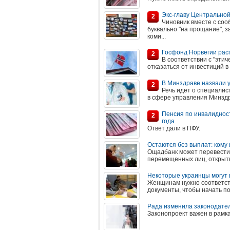
Экс-главу Центрально
2
Чиновник вместе с со
буквально "на прощание", 
коми...
Госфонд Норвегии расп
2
В соответствии с "эти
отказаться от инвестиций в
В Минздраве назвали 
2
Речь идет о специалис
в сфере управления Минздра
Пенсия по инвалидност
2
года
Ответ дали в ПФУ.
Остаются без выплат: кому
Ощадбанк может перевести 
перемещенных лиц, открыты
Некоторые украинцы могут в
Женщинам нужно соответст
документы, чтобы начать п
Рада изменила законодател
Законопроект важен в рамк