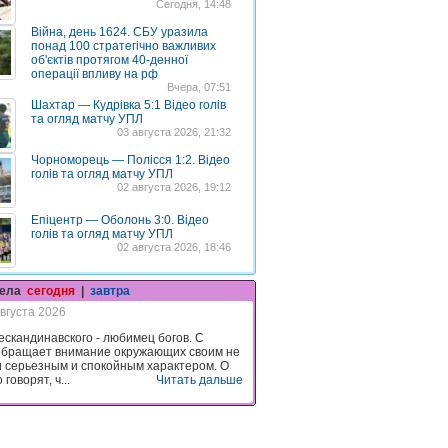
Сегодня, 14:48
Війна, день 1624. СБУ уразила
понад 100 стратегічно важливих
об'єктів протягом 40-денної
операції впливу на рф
Вчера, 07:51
Шахтар — Кудрівка 5:1 Відео голів
та огляд матчу УПЛ
03 августа 2026, 21:32
Чорноморець — Полісся 1:2. Відео
голів та огляд матчу УПЛ
02 августа 2026, 19:12
Епіцентр — Оболонь 3:0. Відео
голів та огляд матчу УПЛ
02 августа 2026, 18:46
гела
сегодня
|
завтра
вгуста 2026
ескандинавского - любимец богов. С
обращает внимание окружающих своим не
и серьезным и спокойным характером. О
говорят, ч...
Читать дальше