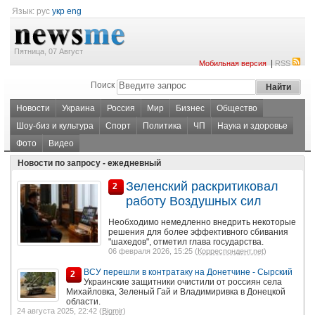
Язык:
рус
укр
eng
Пятница, 07 Август
|
Мобильная версия
RSS
Поиск
Новости
Украина
Россия
Мир
Бизнес
Общество
Шоу-биз и культура
Спорт
Политика
ЧП
Наука и здоровье
Фото
Видео
Новости по запросу - ежедневный
Зеленский раскритиковал
2
работу Воздушных сил
Необходимо немедленно внедрить некоторые
решения для более эффективного сбивания
"шахедов", отметил глава государства.
06 февраля 2026, 15:25 (
Корреспондент.net
)
ВСУ перешли в контратаку на Донетчине - Сырский
2
Украинские защитники очистили от россиян села
Михайловка, Зеленый Гай и Владимиривка в Донецкой
области.
24 августа 2025, 22:42 (
Bigmir
)