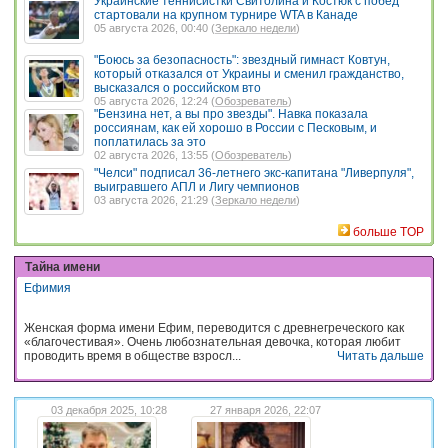
Украинские теннисистки Свитолина и Костюк с побед
стартовали на крупном турнире WTA в Канаде
05 августа 2026, 00:40 (
Зеркало недели
)
"Боюсь за безопасность": звездный гимнаст Ковтун,
который отказался от Украины и сменил гражданство,
высказался о российском вто
05 августа 2026, 12:24 (
Обозреватель
)
"Бензина нет, а вы про звезды". Навка показала
россиянам, как ей хорошо в России с Песковым, и
поплатилась за это
02 августа 2026, 13:55 (
Обозреватель
)
"Челси" подписал 36-летнего экс-капитана "Ливерпуля",
выигравшего АПЛ и Лигу чемпионов
03 августа 2026, 21:29 (
Зеркало недели
)
больше TOP
Тайна имени
Ефимия
Женская форма имени Ефим, переводится с древнегреческого как
«благочестивая». Очень любознательная девочка, которая любит
проводить время в обществе взросл...
Читать дальше
03 декабря 2025, 10:28
27 января 2026, 22:07