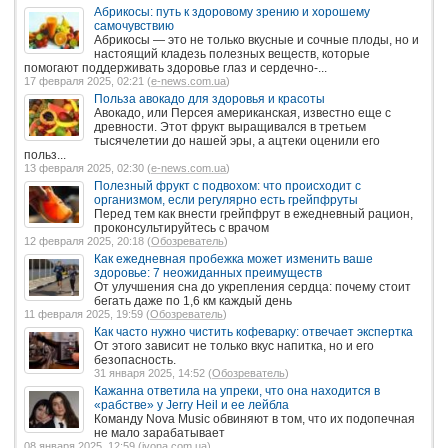
Абрикосы: путь к здоровому зрению и хорошему
самочувствию
Абрикосы — это не только вкусные и сочные плоды, но и
настоящий кладезь полезных веществ, которые
помогают поддерживать здоровье глаз и сердечно-...
17 февраля 2025, 02:21 (
e-news.com.ua
)
Польза авокадо для здоровья и красоты
Авокадо, или Персея американская, известно еще с
древности. Этот фрукт выращивался в третьем
тысячелетии до нашей эры, а ацтеки оценили его
польз...
13 февраля 2025, 02:30 (
e-news.com.ua
)
Полезный фрукт с подвохом: что происходит с
организмом, если регулярно есть грейпфруты
Перед тем как внести грейпфрут в ежедневный рацион,
проконсультируйтесь с врачом
12 февраля 2025, 20:18 (
Обозреватель
)
Как ежедневная пробежка может изменить ваше
здоровье: 7 неожиданных преимуществ
От улучшения сна до укрепления сердца: почему стоит
бегать даже по 1,6 км каждый день
11 февраля 2025, 19:59 (
Обозреватель
)
Как часто нужно чистить кофеварку: отвечает экспертка
От этого зависит не только вкус напитка, но и его
безопасность.
31 января 2025, 14:52 (
Обозреватель
)
Кажанна ответила на упреки, что она находится в
«рабстве» у Jerry Heil и ее лейбла
Команду Nova Music обвиняют в том, что их подопечная
не мало зарабатывает
08 января 2025, 12:59 (
ivona.com.ua
)