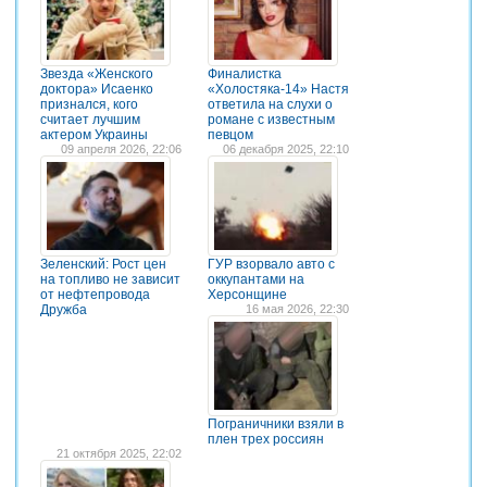
Звезда «Женского
Финалистка
доктора» Исаенко
«Холостяка-14» Настя
признался, кого
ответила на слухи о
считает лучшим
романе с известным
актером Украины
певцом
09 апреля 2026, 22:06
06 декабря 2025, 22:10
Зеленский: Рост цен
ГУР взорвало авто с
на топливо не зависит
оккупантами на
от нефтепровода
Херсонщине
Дружба
16 мая 2026, 22:30
Пограничники взяли в
плен трех россиян
21 октября 2025, 22:02