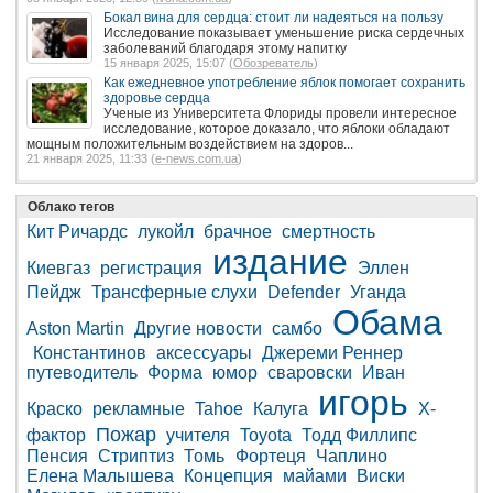
Бокал вина для сердца: стоит ли надеяться на пользу
Исследование показывает уменьшение риска сердечных
заболеваний благодаря этому напитку
15 января 2025, 15:07 (
Обозреватель
)
Как ежедневное употребление яблок помогает сохранить
здоровье сердца
Ученые из Университета Флориды провели интересное
исследование, которое доказало, что яблоки обладают
мощным положительным воздействием на здоров...
21 января 2025, 11:33 (
e-news.com.ua
)
Облако тегов
Кит Ричардс
лукойл
брачное
смертность
издание
Киевгаз
регистрация
Эллен
Пейдж
Трансферные слухи
Defender
Уганда
Обама
Aston Martin
Другие новости
самбо
Константинов
аксессуары
Джереми Реннер
путеводитель
Форма
юмор
сваровски
Иван
игорь
Краско
рекламные
Tahoe
Калуга
Х-
Пожар
фактор
учителя
Toyota
Тодд Филлипс
Пенсия
Стриптиз
Томь
Фортеця
Чаплино
Елена Малышева
Концепция
майами
Виски