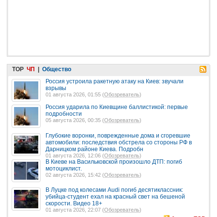
TOP
ЧП
|
Общество
Россия устроила ракетную атаку на Киев: звучали
взрывы
01 августа 2026, 01:55 (
Обозреватель
)
Россия ударила по Киевщине баллистикой: первые
подробности
05 августа 2026, 00:35 (
Обозреватель
)
Глубокие воронки, поврежденные дома и сгоревшие
автомобили: последствия обстрела со стороны РФ в
Дарницком районе Киева. Подробн
01 августа 2026, 12:06 (
Обозреватель
)
В Киеве на Васильковской произошло ДТП: погиб
мотоциклист.
02 августа 2026, 15:42 (
Обозреватель
)
В Луцке под колесами Audi погиб десятиклассник:
убийца-студент ехал на красный свет на бешеной
скорости. Видео 18+
01 августа 2026, 22:07 (
Обозреватель
)