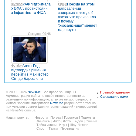
Футбол
УАФ підтримала
Ринки
Поезда на этом
УЄФА у протистоянні
направлении
з Інфантіно та ФІФА
задерживаются до 9
часов: что произошло
и почему
"Укрзалізниця" меняет
маршруты
Сегодня, 09:46
Футбол
Агент Родрі
підтвердив рішення
перейти з Манчестер
Сіті до Барселони
© 2009 - 2026
NewsMe
. Все права защищены.
Правообладателям
Администрация сайта не несёт ответственности за
Связаться с нами
размещённую информацию, а так же ее достоверность.
Использование материалов
NewsMe
разрешается только
при условии ссылки (для интернет-изданий - гиперссылки)
на NewsMe.com.ua.
Наши проекты:
Новости
|
Погода
|
Гороскоп
|
Приметы
|
Финансы
|
Авто
|
Фото
|
Видео
|
Сонник
|
Тайна имени
|
Игры
|
Шоу-бизнес
|
Спорт
|
Такси
|
Переводчик