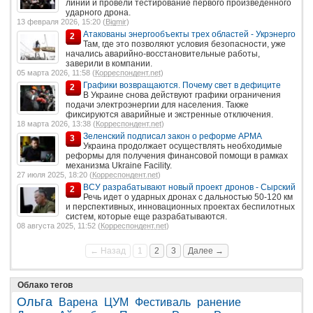
линии и провели тестирование первого произведённого
ударного дрона.
13 февраля 2026, 15:20 (
Bigmir
)
Атакованы энергообъекты трех областей - Укрэнерго
2
Там, где это позволяют условия безопасности, уже
начались аварийно-восстановительные работы,
заверили в компании.
05 марта 2026, 11:58 (
Корреспондент.net
)
Графики возвращаются. Почему свет в дефиците
2
В Украине снова действуют графики ограничения
подачи электроэнергии для населения. Также
фиксируются аварийные и экстренные отключения.
18 марта 2026, 13:38 (
Корреспондент.net
)
Зеленский подписал закон о реформе АРМА
3
Украина продолжает осуществлять необходимые
реформы для получения финансовой помощи в рамках
механизма Ukraine Facility.
27 июля 2025, 18:20 (
Корреспондент.net
)
ВСУ разрабатывают новый проект дронов - Сырский
2
Речь идет о ударных дронах с дальностью 50-120 км
и перспективных, инновационных проектах беспилотных
систем, которые еще разрабатываются.
08 августа 2025, 11:52 (
Корреспондент.net
)
← Назад
1
2
3
Далее →
Облако тегов
Ольга
Варена
ЦУМ
Фестиваль
ранение