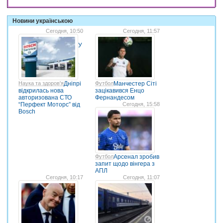
Новини українською
Сегодня, 10:50
Сегодня, 11:57
У
Наука та здоров'я
Дніпрі
Футбол
Манчестер Сіті
відкрилась нова
зацікавився Енцо
авторизована СТО
Фернандесом
“Перфект Моторс” від
Сегодня, 15:58
Bosch
Футбол
Арсенал зробив
запит щодо вінгера з
АПЛ
Сегодня, 10:17
Сегодня, 11:07