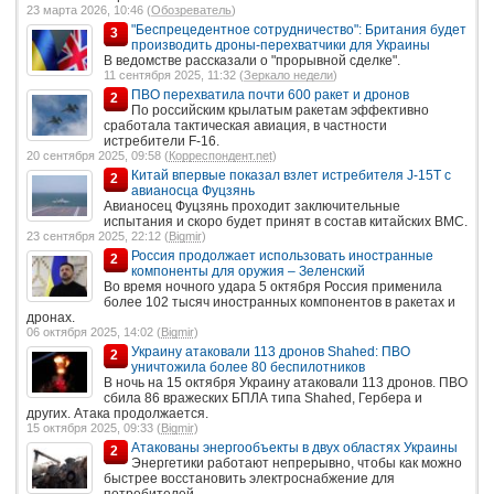
23 марта 2026, 10:46 (
Обозреватель
)
"Беспрецедентное сотрудничество": Британия будет
3
производить дроны-перехватчики для Украины
В ведомстве рассказали о "прорывной сделке".
11 сентября 2025, 11:32 (
Зеркало недели
)
ПВО перехватила почти 600 ракет и дронов
2
По российским крылатым ракетам эффективно
сработала тактическая авиация, в частности
истребители F-16.
20 сентября 2025, 09:58 (
Корреспондент.net
)
Китай впервые показал взлет истребителя J-15T с
2
авианосца Фуцзянь
Авианосец Фуцзянь проходит заключительные
испытания и скоро будет принят в состав китайских ВМС.
23 сентября 2025, 22:12 (
Bigmir
)
Россия продолжает использовать иностранные
2
компоненты для оружия – Зеленский
Во время ночного удара 5 октября Россия применила
более 102 тысяч иностранных компонентов в ракетах и
дронах.
06 октября 2025, 14:02 (
Bigmir
)
Украину атаковали 113 дронов Shahed: ПВО
2
уничтожила более 80 беспилотников
В ночь на 15 октября Украину атаковали 113 дронов. ПВО
сбила 86 вражеских БПЛА типа Shahed, Гербера и
других. Атака продолжается.
15 октября 2025, 09:33 (
Bigmir
)
Атакованы энергообъекты в двух областях Украины
2
Энергетики работают непрерывно, чтобы как можно
быстрее восстановить электроснабжение для
потребителей.