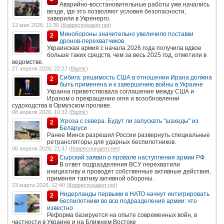
Аварийно-восстановительные работы уже начались
везде, где это позволяют условия безопасности,
заверили в Укренерго.
12 мая 2026, 11:30 (
Корреспондент.net
)
Минобороны значительно увеличило поставки
2
дронов-перехватчиков
Украинская армия с начала 2026 года получила вдвое
больше таких средств, чем за весь 2025 год, отметили в
ведомстве.
27 апреля 2026, 22:27 (
Bigmir
)
Сибига: решимость США в отношении Ирана должна
2
быть применена и к завершению войны в Украине
Украина приветствовала соглашение между США и
Ираном о прекращении огня и возобновлении
судоходства в Ормузском проливе.
08 апреля 2026, 10:33 (
Bigmir
)
Угроза с севера. Будут ли запускать "шахеды" из
2
Беларуси
Ранее Минск разрешил России развернуть специальные
ретрансляторы для ударных беспилотников.
06 апреля 2026, 21:47 (
Корреспондент.net
)
Сырский заявил о провале наступления армии РФ
2
В ответ подразделения ВСУ перехватили
инициативу и проводят собственные активные действия,
применяя тактику активной обороны.
23 марта 2026, 12:40 (
Корреспондент.net
)
Нидерланды первыми в НАТО начнут интегрировать
2
беспилотники во все подразделения армии: что
известно
Реформа базируется на опыте современных войн, в
частности в Украине и на Ближнем Востоке