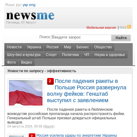
Язык:
рус
укр
eng
Пятница, 07 Август
|
Мобильная версия
RSS
Поиск
Новости
Украина
Россия
Мир
Бизнес
Общество
Шоу-биз и культура
Спорт
Политика
ЧП
Наука и здоровье
Фото
Видео
Новости по запросу - эффективность
После падения ракеты в
2
Польше Россия развернула
волну фейков: Генштаб
выступил с заявлением
После падения ракеты в Люблинском
воеводстве российская пропаганда начала распространять фейки.
Генеральный штаб Польши призвал дождаться официальных
выводов.
04 августа 2026, 09:58 (
Bigmir
)
Россия усилила удары по энергетике Украины
2