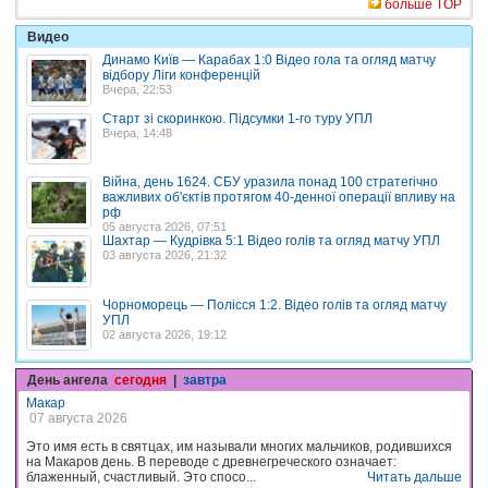
больше TOP
Видео
Динамо Київ — Карабах 1:0 Відео гола та огляд матчу
відбору Ліги конференцій
Вчера, 22:53
Старт зі скоринкою. Підсумки 1-го туру УПЛ
Вчера, 14:48
Війна, день 1624. СБУ уразила понад 100 стратегічно
важливих об'єктів протягом 40-денної операції впливу на
рф
05 августа 2026, 07:51
Шахтар — Кудрівка 5:1 Відео голів та огляд матчу УПЛ
03 августа 2026, 21:32
Чорноморець — Полісся 1:2. Відео голів та огляд матчу
УПЛ
02 августа 2026, 19:12
День ангела
сегодня
|
завтра
Макар
07 августа 2026
Это имя есть в святцах, им называли многих мальчиков, родившихся
на Макаров день. В переводе с древнегреческого означает:
блаженный, счастливый. Это спосо...
Читать дальше