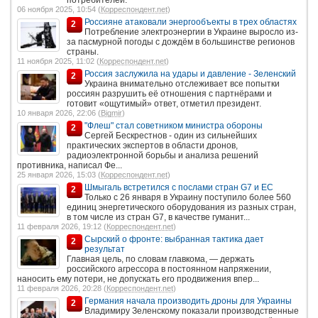
06 ноября 2025, 10:54 (
Корреспондент.net
)
Россияне атаковали энергообъекты в трех областях
2
Потребление электроэнергии в Украине выросло из-
за пасмурной погоды с дождём в большинстве регионов
страны.
11 ноября 2025, 11:02 (
Корреспондент.net
)
Россия заслужила на удары и давление - Зеленский
2
Украина внимательно отслеживает все попытки
россиян разрушить её отношения с партнёрами и
готовит «ощутимый» ответ, отметил президент.
10 января 2026, 22:06 (
Bigmir
)
"Флеш" стал советником министра обороны
2
Сергей Бескрестнов - один из сильнейших
практических экспертов в области дронов,
радиоэлектронной борьбы и анализа решений
противника, написал Фе...
25 января 2026, 15:03 (
Корреспондент.net
)
Шмыгаль встретился с послами стран G7 и ЕС
2
Только с 26 января в Украину поступило более 560
единиц энергетического оборудования из разных стран,
в том числе из стран G7, в качестве гуманит...
11 февраля 2026, 19:12 (
Корреспондент.net
)
Сырский о фронте: выбранная тактика дает
2
результат
Главная цель, по словам главкома, — держать
российского агрессора в постоянном напряжении,
наносить ему потери, не допускать его продвижения впер...
11 февраля 2026, 20:28 (
Корреспондент.net
)
Германия начала производить дроны для Украины
2
Владимиру Зеленскому показали производственные