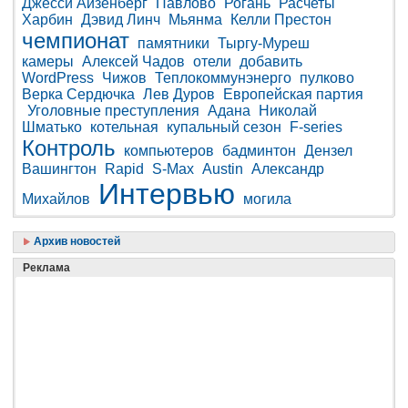
Джесси Айзенберг
Павлово
Рогань
Расчеты
Харбин
Дэвид Линч
Мьянма
Келли Престон
чемпионат
памятники
Тыргу-Муреш
камеры
Алексей Чадов
отели
добавить
WordPress
Чижов
Теплокоммунэнерго
пулково
Верка Сердючка
Лев Дуров
Европейская партия
Уголовные преступления
Адана
Николай
Шматько
котельная
купальный сезон
F-series
Контроль
компьютеров
бадминтон
Дензел
Вашингтон
Rapid
S-Max
Austin
Александр
Интервью
Михайлов
могила
Архив новостей
Реклама