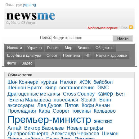
Язык:
рус
укр
eng
Суббота, 08 Август
|
Мобильная версия
RSS
Поиск
Новости
Украина
Россия
Мир
Бизнес
Общество
Шоу-биз и культура
Спорт
Политика
ЧП
Наука и здоровье
Фото
Видео
Облако тегов
Шон Коннери
курица
Налоги
ЖЭК
бейсбол
Шеннон Бриггс
Кипр
востановление
GMC
камер
Драгоценные металлы
Cross Country
Бея
Елена Малышева
повесился
Stealth
Бонн
аксессуары
Лев Дуров
Пятов
Кофи Аннан
Прохладная
Кара
Cooper
токсины
Кольцово
Премьер-министр
жестких
Алтай
Виктор Васильев
Новые штрафы
Днепрооблэнерго
Александр Черкасов
Шимон