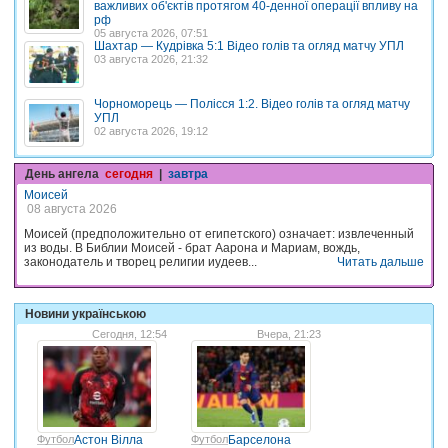
важливих об'єктів протягом 40-денної операції впливу на
рф
05 августа 2026, 07:51
Шахтар — Кудрівка 5:1 Відео голів та огляд матчу УПЛ
03 августа 2026, 21:32
Чорноморець — Полісся 1:2. Відео голів та огляд матчу
УПЛ
02 августа 2026, 19:12
День ангела
сегодня
|
завтра
Моисей
08 августа 2026
Моисей (предположительно от египетского) означает: извлеченный
из воды. В Библии Моисей - брат Аарона и Мариам, вождь,
законодатель и творец религии иудеев...
Читать дальше
Новини українською
Сегодня, 12:54
Вчера, 21:23
Футбол
Астон Вілла
Футбол
Барселона