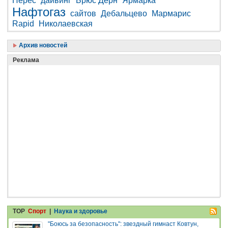
Перес
дайвинг
Брюс Дерн
Ярмарка
Нафтогаз
сайтов
Дебальцево
Мармарис
Rapid
Николаевская
Архив новостей
Реклама
TOP
Спорт
|
Наука и здоровье
"Боюсь за безопасность": звездный гимнаст Ковтун,