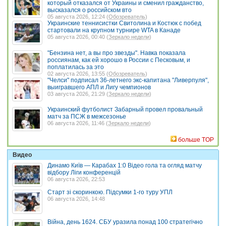
который отказался от Украины и сменил гражданство,
высказался о российском вто
05 августа 2026, 12:24 (
Обозреватель
)
Украинские теннисистки Свитолина и Костюк с побед
стартовали на крупном турнире WTA в Канаде
05 августа 2026, 00:40 (
Зеркало недели
)
"Бензина нет, а вы про звезды". Навка показала
россиянам, как ей хорошо в России с Песковым, и
поплатилась за это
02 августа 2026, 13:55 (
Обозреватель
)
"Челси" подписал 36-летнего экс-капитана "Ливерпуля",
выигравшего АПЛ и Лигу чемпионов
03 августа 2026, 21:29 (
Зеркало недели
)
Украинский футболист Забарный провел провальный
матч за ПСЖ в межсезонье
06 августа 2026, 11:46 (
Зеркало недели
)
больше TOP
Видео
Динамо Київ — Карабах 1:0 Відео гола та огляд матчу
відбору Ліги конференцій
06 августа 2026, 22:53
Старт зі скоринкою. Підсумки 1-го туру УПЛ
06 августа 2026, 14:48
Війна, день 1624. СБУ уразила понад 100 стратегічно