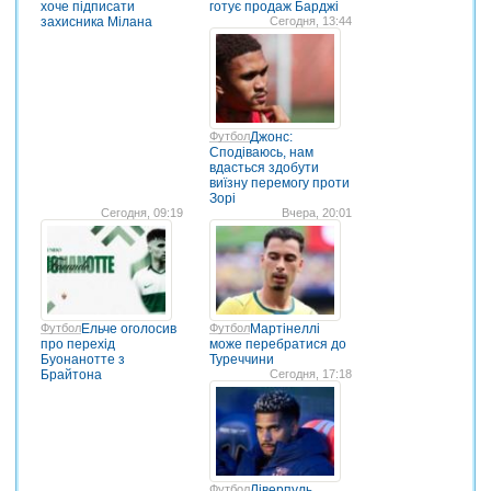
хоче підписати
готує продаж Барджі
захисника Мілана
Сегодня, 13:44
Футбол
Джонс:
Сподіваюсь, нам
вдасться здобути
виїзну перемогу проти
Зорі
Сегодня, 09:19
Вчера, 20:01
Футбол
Ельче оголосив
Футбол
Мартінеллі
про перехід
може перебратися до
Буонанотте з
Туреччини
Брайтона
Сегодня, 17:18
Футбол
Ліверпуль