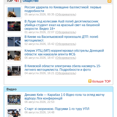
TOP
ЧП
|
Общество
Россия ударила по Киевщине баллистикой: первые
подробности
05 августа 2026, 00:35 (
Обозреватель
)
В Луцке под колесами Audi погиб десятиклассник:
убийца-студент ехал на красный свет на бешеной
скорости. Видео 18+
01 августа 2026, 22:07 (
Обозреватель
)
В Киеве на Васильковской произошло ДТП: погиб
мотоциклист.
02 августа 2026, 15:42 (
Обозреватель
)
Клирик УПЦ (МП) корректировал обстрелы Донецкой
области: как наказали агента ФСБ
06 августа 2026, 18:47 (
Обозреватель
)
В Киевской области электричка сбила насмерть 15-
летнего мотоциклиста. Подробности и фото
04 августа 2026, 16:21 (
Обозреватель
)
больше TOP
Видео
Динамо Київ — Карабах 1:0 Відео гола та огляд матчу
відбору Ліги конференцій
06 августа 2026, 22:53
Старт зі скоринкою. Підсумки 1-го туру УПЛ
06 августа 2026, 14:48