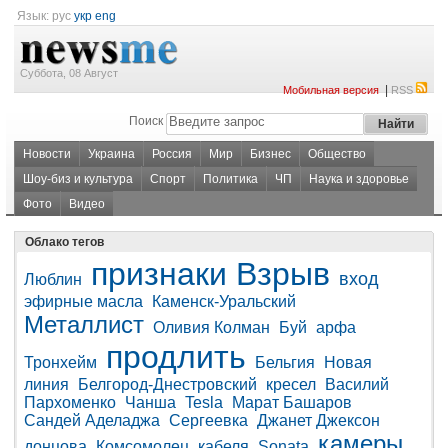
Язык:
рус
укр
eng
Суббота, 08 Август
|
Мобильная версия
RSS
Поиск
Новости
Украина
Россия
Мир
Бизнес
Общество
Шоу-биз и культура
Спорт
Политика
ЧП
Наука и здоровье
Фото
Видео
Облако тегов
признаки
Взрыв
вход
Люблин
эфирные масла
Каменск-Уральский
Металлист
Оливия Колман
Буй
арфа
продлить
Тронхейм
Бельгия
Новая
линия
Белгород-Днестровский
кресел
Василий
Пархоменко
Чанша
Tesla
Марат Башаров
Сандей Аделаджа
Сергеевка
Джанет Джексон
камеры
донцова
Комсомолец
кабеля
Sonata