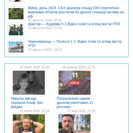
Війна, день 1624. СБУ уразила понад 100 стратегічно
важливих об'єктів протягом 40-денної операції впливу на
рф
05 августа 2026, 07:51
Шахтар — Кудрівка 5:1 Відео голів та огляд матчу УПЛ
03 августа 2026, 21:32
Чорноморець — Полісся 1:2. Відео голів та огляд матчу
УПЛ
02 августа 2026, 19:12
15 июня 2026, 15:32
26 апреля 2026, 22:25
Умерла звезда
Пограничник одним
сериала Альф Энн
дроном уничтожил 11
Шедин
россиян
13 июля 2026, 22:34
21 мая 2026, 22:15