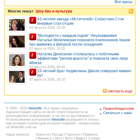
Все курсы
Многие пишут
Шоу-биз и культура
43-летняя звезда «Мстителей» Себастиан Стэн
2
впервые стал отцом
04 августа 2026, 22:49
"Молодеете с каждым годом". Неузнаваемая
2
Наталья Могилевская поразила поклонников лицом
без макияжа и фигурой после похудения
07 августа 2026, 10:32
Наталка Денисенко столкнулась с побочными
2
эффектами "уколов красоты" и показала свое лицо
вблизи
04 августа 2026, 09:40
53-летний брат Анджелины Джоли совершил каминг-
2
аут
07 августа 2026, 10:10
смотреть еще
© 2009 - 2026
NewsMe
. Все права защищены.
Правообладателям
Администрация сайта не несёт ответственности за
Связаться с нами
размещённую информацию, а так же ее достоверность.
Использование материалов
NewsMe
разрешается только
при условии ссылки (для интернет-изданий - гиперссылки)
на NewsMe.com.ua.
Наши проекты:
Новости
|
Погода
|
Гороскоп
|
Приметы
|
Финансы
|
Авто
|
Фото
|
Видео
|
Сонник