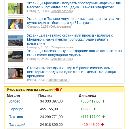
Украинцы бросились покупать просторные квартиры: где
массово ищут жилье площадью 100–200 "квадратов"
Сегодня, 14:03 (
Обозреватель
)
Украинцы в Польше могут лишиться важного статуса: что
нужно сделать беженцам до 31 августа
Сегодня, 11:59 (
Обозреватель
)
Украинцам внезапно ограничили проезд к границе с
Молдовой: какие пункты пропуска лучше выбрать
водителям
Сегодня, 10:51 (
Обозреватель
)
Украинцы массово покупают дорогие новые авто: сколько
стоит самая популярная модель
Сегодня, 03:23 (
Обозреватель
)
Стоимость аренды квартир в Украине изменилась: в
некоторых городах на одно жилье – десять желающих
арендовать
Вчера, 09:31 (
Обозреватель
)
Курс металлов на сегодня
НБУ
Металл
Покупка
Динамика
Золото
34 333 397,00
+380 417,00
Серебро
455 155,00
+59,00
Платина
24 299 771,00
+111 177,00
Палладий
24 618 805,00
-419 443,00