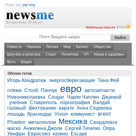
Язык:
рус
укр
eng
Воскресенье, 09 Август
|
Мобильная версия
RSS
Поиск
Новости
Украина
Россия
Мир
Бизнес
Общество
Шоу-биз и культура
Спорт
Политика
ЧП
Наука и здоровье
Фото
Видео
Облако тегов
Игорь Кондратюк
энергосберегающие
Тина Фей
евро
пляжи
Столб
Пинчук
автозапчасти
Новониколаевка
Cougar
Чарли Чаплин
Джанкой
учебник
Ставрополь
порнография
Валдай
газовый
фехтование
карате
Анна Седокова
агент
лошадь
Краснодар
Vision
коммунист
Мексика
Phaeton
металлолом
Свердловск
маска
Анжелина Джоли
Сергей Тигипко
Опра
Уинфри
Евросоюз
казино
Escape