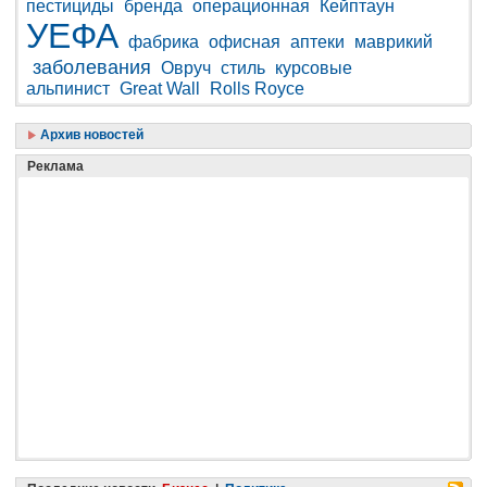
пестициды
бренда
операционная
Кейптаун
УЕФА
фабрика
офисная
аптеки
маврикий
заболевания
Овруч
стиль
курсовые
альпинист
Great Wall
Rolls Royce
Архив новостей
Реклама