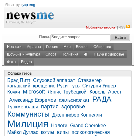
Язык:
рус
укр
eng
Пятница, 07 Август
|
Мобильная версия
RSS
Поиск
Новости
Украина
Россия
Мир
Бизнес
Общество
Шоу-биз и культура
Спорт
Политика
ЧП
Наука и здоровье
Фото
Видео
Облако тегов
Брэд Питт
Слуховой аппарат
Ставангер
канадский
крещение Руси
гусь
Сигурни Уивер
Microsoft
Кочки
Ляпис Трубецкой
Ковель
Арест
РАДА
Александр Ефремов
фальсификат
партия
здоровье
Туркменбаши
Коммунисты
Дженнифер Коннелли
Милиция
Налоги
Grand Cherokee
Майкл Дуглас
котлы
випы
психологическая