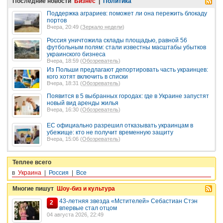
Последние новости
Бизнес
|
Политика
Поддержка аграриев: поможет ли она пережить блокаду
портов
Вчера, 20:49 (
Зеркало недели
)
Россия уничтожила склады площадью, равной 56
футбольным полям: стали известны масштабы убытков
украинского бизнеса
Вчера, 18:59 (
Обозреватель
)
Из Польши предлагают депортировать часть украинцев:
кого хотят включить в списки
Вчера, 18:31 (
Обозреватель
)
Появится в 5 выбранных городах: где в Украине запустят
новый вид аренды жилья
Вчера, 16:30 (
Обозреватель
)
ЕС официально разрешил отказывать украинцам в
убежище: кто не получит временную защиту
Вчера, 15:06 (
Обозреватель
)
Теплее всего
в
Украина
|
Россия
|
Все
Многие пишут
Шоу-биз и культура
43-летняя звезда «Мстителей» Себастиан Стэн
2
впервые стал отцом
04 августа 2026, 22:49