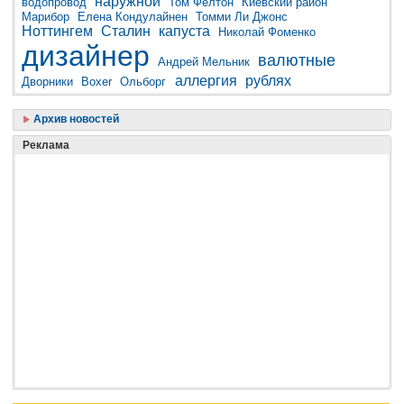
наружной
водопровод
Том Фелтон
Киевский район
Марибор
Елена Кондулайнен
Томми Ли Джонс
Ноттингем
Сталин
капуста
Николай Фоменко
дизайнер
валютные
Андрей Мельник
аллергия
рублях
Дворники
Boxer
Ольборг
Архив новостей
Реклама