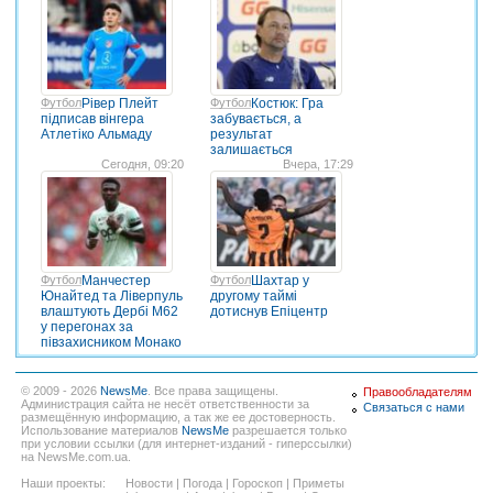
Футбол
Рівер Плейт
Футбол
Костюк: Гра
підписав вінгера
забувається, а
Атлетіко Альмаду
результат
залишається
Сегодня, 09:20
Вчера, 17:29
Футбол
Манчестер
Футбол
Шахтар у
Юнайтед та Ліверпуль
другому таймі
влаштують Дербі M62
дотиснув Епіцентр
у перегонах за
півзахисником Монако
© 2009 - 2026
NewsMe
. Все права защищены.
Правообладателям
Администрация сайта не несёт ответственности за
Связаться с нами
размещённую информацию, а так же ее достоверность.
Использование материалов
NewsMe
разрешается только
при условии ссылки (для интернет-изданий - гиперссылки)
на NewsMe.com.ua.
Наши проекты:
Новости
|
Погода
|
Гороскоп
|
Приметы