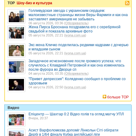
TOP
Шоу-биз и культура
Голливудская звезда с украинским сердцем:
малоизвестные страницы жизни Веры Фармиги и как она
заставляет американцев не забывать
06 августа 2026, 03:36 (
Обозреватель
)
Жена Пирса Броснана поздравила его с серебряной
свадьбой и показала архивные фото
05 августа 2026, 22:21 (
ivona.com.ua
)
Экс-жена Кличко поделилась редкими кадрами с дочерью
и младшим сыном
05 августа 2026, 22:21 (
ivona.com.ua
)
Загадочное исчезновение после громкого успеха: что
случилось с Клавдией Петровной и как она изменилась
после фурора во Дворце сп
04 августа 2026, 03:35 (
Обозреватель
)
"Привет депрессия": Коляденко сообщил о проблеме со
здоровьем
04 августа 2026, 22:50 (
ivona.com.ua
)
больше TOP
Видео
Епіцентр — Шахтар 0:2 Відео голів та огляд матчу УПЛ
Вчера, 20:37
Асист Варфоломєєва допоміг Лінкольн Сіті обіграти
Дербі в 1/64 фіналу Кубка англійської ліги