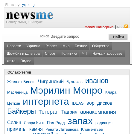
Язык:
рус
укр
eng
Понедельник, 10 Август
|
Мобильная версия
RSS
Поиск
Новости
Украина
Россия
Мир
Бизнес
Общество
Шоу-биз и культура
Спорт
Политика
ЧП
Наука и здоровье
Фото
Видео
Облако тегов
иванов
Чигринский
Жюльет Бинош
булгаков
Мэрилин Монро
Масленица
Клара
интернета
вор
дисков
Цеткин
IDEAS
Байкеры
Тегеран
авиакомпания
Таврия
запах
Селин
Ларри Кинг
Пол Радд
радиация
приметы
камня
Рената Литвинова
Климентьев