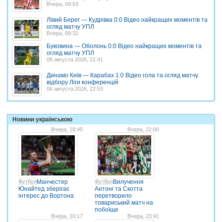
Вчера, 09:53
Лівий Берег — Кудрівка 0:0 Відео найкращих моментів та
огляд матчу УПЛ
Вчера, 09:32
Буковина — Оболонь 0:0 Відео найкращих моментів та
огляд матчу УПЛ
08 августа 2026, 21:41
Динамо Київ — Карабах 1:0 Відео гола та огляд матчу
відбору Ліги конференцій
06 августа 2026, 22:53
Новини українською
Вчера, 18:45
Вчера, 22:00
Футбол
Манчестер
Футбол
Вилучення
Юнайтед зберігає
Антоні та Скотта
інтерес до Вортона
перетворило
товариський матч на
побоїще
Вчера, 10:17
Вчера, 23:41