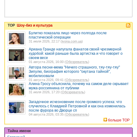
TOP
Шоу-биз и культура
Булитко показала лицо через полгода после
пластической операции
31 июля 2026, 22:17 (
ivona.com.ua
)
Ариана Гранде напугала фанатов своей чрезмерной
худобой: какой раньше была артистка и что говорит о
своем весе
01 августа 2026, 16:00 (
Обозреватель
)
Автора песни-мема "Ничего страшного, тяу-тяу-тяу"
Зипулю, биография которого "окутана тайной",
мобилизовали
01 августа 2026, 09:41 (
Обозреватель
)
Алина Гросу объяснила, почему на самом деле скрывает
мужа-россиянина от публики
31 июля 2026, 17:20 (
Обозреватель
)
Загадочное исчезновение после громкого успеха: что
случилось с Клавдией Петровной и как она изменилась
после фурора во Дворце сп
04 августа 2026, 03:35 (
Обозреватель
)
больше TOP
Тайна имени