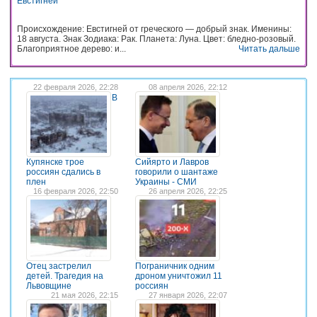
Евстигней
Происхождение: Евстигней от греческого — добрый знак. Именины:
18 августа. Знак Зодиака: Рак. Планета: Луна. Цвет: бледно-розовый.
Благоприятное дерево: и...
Читать дальше
22 февраля 2026, 22:28
08 апреля 2026, 22:12
В
Купянске трое
Сийярто и Лавров
россиян сдались в
говорили о шантаже
плен
Украины - СМИ
16 февраля 2026, 22:50
26 апреля 2026, 22:25
Отец застрелил
Пограничник одним
детей. Трагедия на
дроном уничтожил 11
Львовщине
россиян
21 мая 2026, 22:15
27 января 2026, 22:07