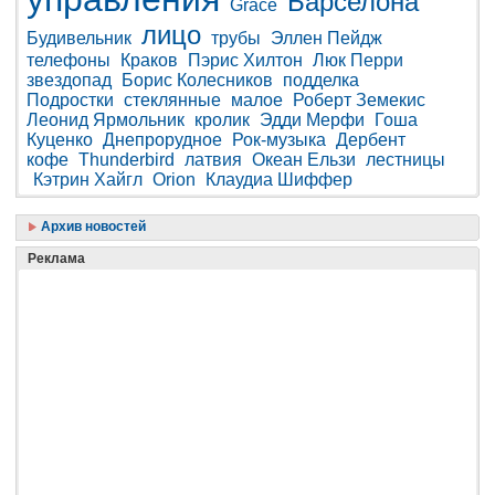
Барселона
Grace
лицо
Будивельник
трубы
Эллен Пейдж
телефоны
Краков
Пэрис Хилтон
Люк Перри
звездопад
Борис Колесников
подделка
Подростки
стеклянные
малое
Роберт Земекис
Леонид Ярмольник
кролик
Эдди Мерфи
Гоша
Куценко
Днепрорудное
Рок-музыка
Дербент
кофе
Thunderbird
латвия
Океан Ельзи
лестницы
Кэтрин Хайгл
Orion
Клаудиа Шиффер
Архив новостей
Реклама