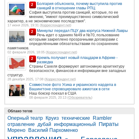
Болгария объяснила, почему выступила против
2
санкций в отношении главы РПЦ
София выступила против санкций, которые, по ее
мнению, "имеют преимущественно символический
характер, а не экономические последствия".
17 июня 2026, 19:31 (
Корреспондент.net
)
Минкульт передал ПЦУ два корпуса Нижней Лавры
2
Речь идет о зданиях №49 и №70, пользование
которыми закреплено прозрачными договорами с
определёнными обязательствами по сохранению
памятников.
02 февраля 2026, 18:05 (
Корреспондент.net
)
Кремль получает новый плацдарм в Африке -
2
разведка
Страны Сахеля формируют автономную архитектуру
безопасности, финансов и информации вне западных
структур.
28 декабря 2025, 17:08 (
Корреспондент.net
)
Совместное фото Усика и украинского нардепа в
Вашингтоне спровоцировало ажиотаж в сети
Наш боксер поехал в США
08 февраля 2025, 20:13 (
Обозреватель
)
Облако тегов
Оперный театр
Круиз
технические
Rambler
Пираты
отравление
дубай
информационный
Морено
Василий Пархоменко
управления