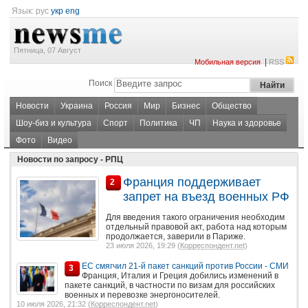
Язык:
рус
укр
eng
Пятница, 07 Август
|
Мобильная версия
RSS
Поиск
Новости
Украина
Россия
Мир
Бизнес
Общество
Шоу-биз и культура
Спорт
Политика
ЧП
Наука и здоровье
Фото
Видео
Новости по запросу - РПЦ
Франция поддерживает
2
запрет на въезд военных РФ
Для введения такого ограничения необходим
отдельный правовой акт, работа над которым
продолжается, заверили в Париже.
23 июля 2026, 19:29 (
Корреспондент.net
)
ЕС смягчил 21-й пакет санкций против России - СМИ
3
Франция, Италия и Греция добились изменений в
пакете санкций, в частности по визам для российских
военных и перевозке энергоносителей.
10 июля 2026, 21:32 (
Корреспондент.net
)