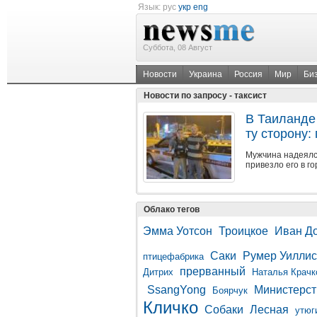
Язык:
рус
укр
eng
Суббота, 08 Август
Новости
Украина
Россия
Мир
Би
Новости по запросу - таксист
В Таиланде 
ту сторону
Мужчина надеялся
привезло его в г
Облако тегов
Эмма Уотсон
Троицкое
Иван Д
Саки
Румер Уиллис
птицефабрика
прерванный
Дитрих
Наталья Крачк
SsangYong
Министерст
Боярчук
Кличко
Собаки
Лесная
утюг