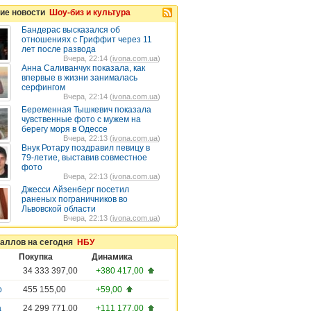
ие новости
Шоу-биз и культура
Бандерас высказался об
отношениях с Гриффит через 11
лет после развода
Вчера, 22:14 (
ivona.com.ua
)
Анна Саливанчук показала, как
впервые в жизни занималась
серфингом
Вчера, 22:14 (
ivona.com.ua
)
Беременная Тышкевич показала
чувственные фото с мужем на
берегу моря в Одессе
Вчера, 22:13 (
ivona.com.ua
)
Внук Ротару поздравил певицу в
79-летие, выставив совместное
фото
Вчера, 22:13 (
ivona.com.ua
)
Джесси Айзенберг посетил
раненых пограничников во
Львовской области
Вчера, 22:13 (
ivona.com.ua
)
таллов на сегодня
НБУ
Покупка
Динамика
34 333 397,00
+380 417,00
о
455 155,00
+59,00
а
24 299 771,00
+111 177,00