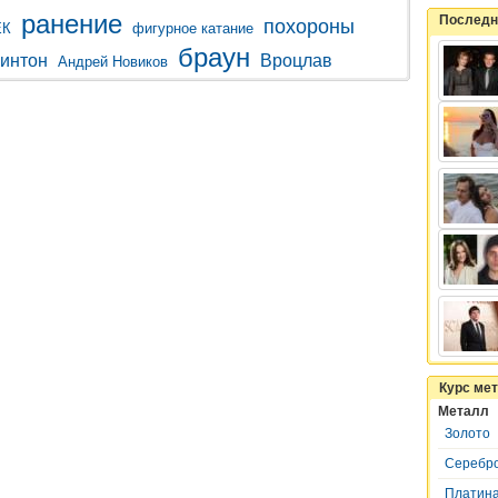
ранение
Последн
похороны
ЕК
фигурное катание
браун
интон
Вроцлав
Андрей Новиков
Курс ме
Металл
Золото
Серебр
Платин