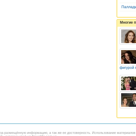
Паллад
Многие 
фигурой 
 за размещённую информацию, а так же ее достоверность. Использование материало