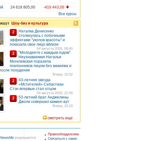
ий
24 618 805,00
-419 443,00
Все курсы
пишут
Шоу-биз и культура
Наталка Денисенко
2
столкнулась с побочными
эффектами "уколов красоты" и
показала свое лицо вблизи
04 августа 2026, 09:40
"Молодеете с каждым годом".
2
Неузнаваемая Наталья
Могилевская поразила
поклонников лицом без макияжа и
после похудения
Вчера, 10:32
43-летняя звезда
2
«Мстителей» Себастиан
Стэн впервые стал отцом
04 августа 2026, 22:49
53-летний брат Анджелины
2
Джоли совершил каминг-аут
Вчера, 10:10
смотреть еще
Правообладателям
в
NewsMe
разрешается
Связаться с нами