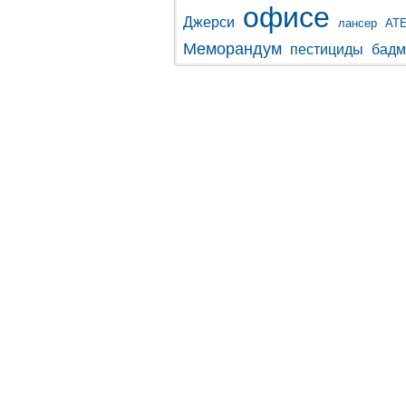
офисе
Джерси
лансер
АТ
Меморандум
пестициды
бадм