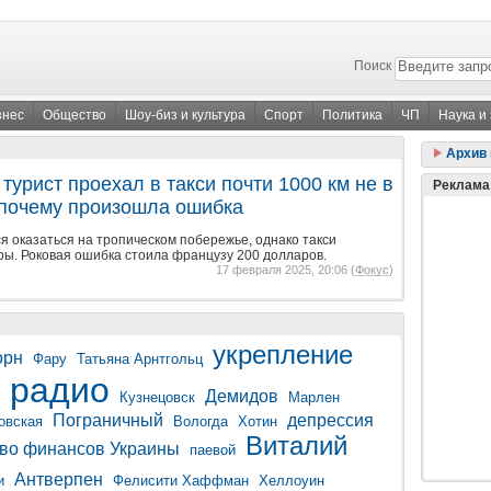
Поиск
знес
Общество
Шоу-биз и культура
Спорт
Политика
ЧП
Наука и
Архив 
турист проехал в такси почти 1000 км не в
Реклама
: почему произошла ошибка
 оказаться на тропическом побережье, однако такси
оры. Роковая ошибка стоила французу 200 долларов.
17 февраля 2025, 20:06 (
Фокус
)
укрепление
орн
Фару
Татьяна Арнтгольц
радио
Демидов
Кузнецовск
Марлен
Пограничный
депрессия
овская
Вологда
Хотин
Виталий
во финансов Украины
паевой
Антверпен
и
Фелисити Хаффман
Хеллоуин