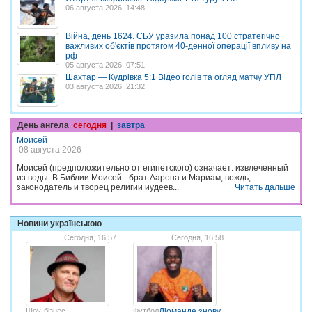
06 августа 2026, 14:48
Війна, день 1624. СБУ уразила понад 100 стратегічно
важливих об'єктів протягом 40-денної операції впливу на
рф
05 августа 2026, 07:51
Шахтар — Кудрівка 5:1 Відео голів та огляд матчу УПЛ
03 августа 2026, 21:32
День ангела
сегодня
|
завтра
Моисей
08 августа 2026
Моисей (предположительно от египетского) означает: извлеченный
из воды. В Библии Моисей - брат Аарона и Мариам, вождь,
законодатель и творец религии иудеев...
Читать дальше
Новини українською
Сегодня, 16:57
Сегодня, 16:58
Шоу-бізнес
Футбол
Діоманде знову