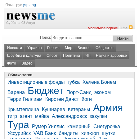
Язык:
рус
укр
eng
Суббота, 08 Август
|
Мобильная версия
RSS
Поиск
Новости
Украина
Россия
Мир
Бизнес
Общество
Шоу-биз и культура
Спорт
Политика
ЧП
Наука и здоровье
Фото
Видео
Облако тегов
Инвестиционные фонды
губка
Хелена Бонем
Бюджет
Варена
Порт-Саид
эконом
Терри Гиллиам
Кирстен Данст
йоги
Армия
Крымтеплица
Кушнарев
ветераны
тигр
агент
майка
Александровск
закупки
Тура
Румер Уиллис
камерный
Снегурочка
Уссурийск
VAB Банк
бандиты
хип-хоп
шутки
Транспорт
Рождество
Поиски людей
Люк