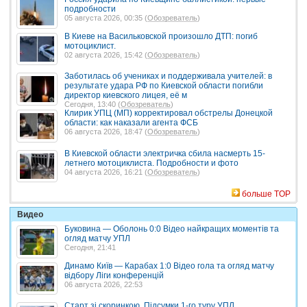
подробности
05 августа 2026, 00:35 (
Обозреватель
)
В Киеве на Васильковской произошло ДТП: погиб
мотоциклист.
02 августа 2026, 15:42 (
Обозреватель
)
Заботилась об учениках и поддерживала учителей: в
результате удара РФ по Киевской области погибли
директор киевского лицея, её м
Сегодня, 13:40 (
Обозреватель
)
Клирик УПЦ (МП) корректировал обстрелы Донецкой
области: как наказали агента ФСБ
06 августа 2026, 18:47 (
Обозреватель
)
В Киевской области электричка сбила насмерть 15-
летнего мотоциклиста. Подробности и фото
04 августа 2026, 16:21 (
Обозреватель
)
больше TOP
Видео
Буковина — Оболонь 0:0 Відео найкращих моментів та
огляд матчу УПЛ
Сегодня, 21:41
Динамо Київ — Карабах 1:0 Відео гола та огляд матчу
відбору Ліги конференцій
06 августа 2026, 22:53
Старт зі скоринкою. Підсумки 1-го туру УПЛ