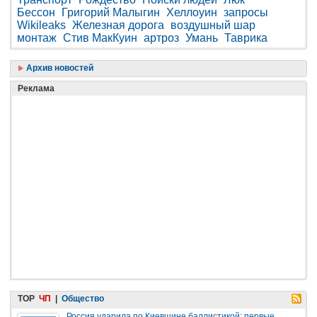
Бессон
Григорий Малыгин
Хеллоуин
запросы
Wikileaks
Железная дорога
воздушный шар
монтаж
Стив МакКуин
артроз
Умань
Таврика
Архив новостей
Реклама
TOP
ЧП
|
Общество
Россия ударила по Киевщине баллистикой: первые