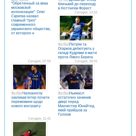
"Обретенный за века
близький до переходу
московской
в Ноттінгем Форест
колонизации": Олег
Сегодня, 14:52
Скрипка назвал
главный "грех"
современного
украинского общества,
от которого н
Футбол
Петряк та
Огарков дебютують у
складі Кудрівки в матчі
проти Лівого Берега
Сегодня, 07:59
Сегодня, 09:41
Футбол
Чалханоглу
Футбол
Ньюкасл
закликав Інтер почати
остаточно зачинив
перемовини щодо
двері перед
нового контракту
Манчестер Юнайтед,
який прийшов за
Голлом
Сегодня, 11:41