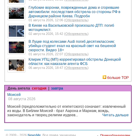
Глубокие воронки, поврежденные дома и сгоревшие
автомобили: последствия обстрела со стороны РФ в
Дарницком районе Киева. Подробн
01 августа 2026, 12:06 (
Обозреватель
)
В Киеве на Васильковской произошло ДТП: погиб
мотоциклист.
02 августа 2026, 15:42 (
Обозреватель
)
В Луцке под колесами Audi погиб десятиклассник:
убийца-студент ехал на красный свет на бешеной
скорости. Видео 18+
01 августа 2026, 22:07 (
Обозреватель
)
Клирик УПЦ (МП) корректировал обстрелы Донецкой
области: как наказали агента ФСБ
06 августа 2026, 18:47 (
Обозреватель
)
больше TOP
День ангела
сегодня
|
завтра
Моисей
08 августа 2026
Моисей (предположительно от египетского) означает: извлеченный
из воды. В Библии Моисей - брат Аарона и Мариам, вождь,
законодатель и творец религии иудеев...
Читать дальше
© 2009 - 2026
NewsMe
. Все права защищены.
Правообладателям