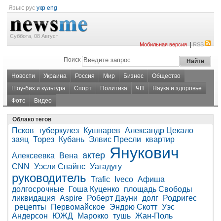
Язык:
рус
укр
eng
Суббота, 08 Август
|
Мобильная версия
RSS
Поиск
Новости
Украина
Россия
Мир
Бизнес
Общество
Шоу-биз и культура
Спорт
Политика
ЧП
Наука и здоровье
Фото
Видео
Облако тегов
Псков
туберкулез
Кушнарев
Александр Цекало
заяц
Торез
Кубань
Элвис Пресли
квартир
Янукович
актер
Алексеевка
Вена
CNN
Уэсли Снайпс
Уагадугу
руководитель
Trafic
Iveco
Афиша
долгосрочные
Гоша Куценко
площадь Свободы
ликвидация
Aspire
Роберт Дауни
долг
Родригес
рецепты
Первомайское
Эндрю Скотт
Уэс
Андерсон
ЮЖД
Марокко
тушь
Жан-Поль