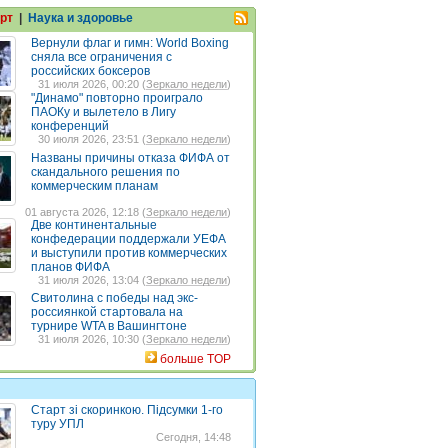
рт
|
Наука и здоровье
Вернули флаг и гимн: World Boxing
сняла все ограничения с
российских боксеров
31 июля 2026, 00:20 (
Зеркало недели
)
"Динамо" повторно проиграло
ПАОКу и вылетело в Лигу
конференций
30 июля 2026, 23:51 (
Зеркало недели
)
Названы причины отказа ФИФА от
скандального решения по
коммерческим планам
01 августа 2026, 12:18 (
Зеркало недели
)
Две континентальные
конфедерации поддержали УЕФА
и выступили против коммерческих
планов ФИФА
31 июля 2026, 13:04 (
Зеркало недели
)
Свитолина с победы над экс-
россиянкой стартовала на
турнире WTA в Вашингтоне
31 июля 2026, 10:30 (
Зеркало недели
)
больше TOP
Старт зі скоринкою. Підсумки 1-го
туру УПЛ
Сегодня, 14:48