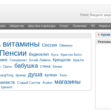
Поиск
знес
Общество
Шоу-биз и культура
Спорт
Политика
ЧП
Наука и
Архив 
витамины
Реклама
Сессия
а
Оймякон
Пенсии
Видеоклип
Буск
Кристен Белл
емия
Крещатик
Спецпроект
Блэйк Лайвли
Apache
бабушка
стена
н
Сваты
Бенин
душа
вулкан
sangYong
брокер
Хаэн
магазины
накомств
Старый Салтов
Avalon
 Цекало