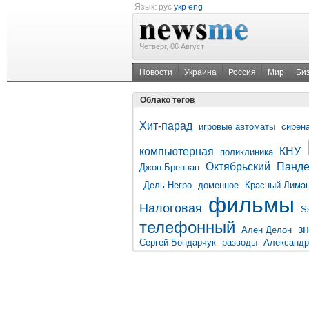
Язык:
рус
укр
eng
Четверг, 06 Август
Новости
Украина
Россия
Мир
Би
Облако тегов
Хит-парад
игровые автоматы
сирен
компьютерная
КНУ
поликлиника
Октябрьский
Панд
Джон Бреннан
Дель Негро
доменное
Красный Лима
фильмы
Налоговая
S
телефонный
з
Ален Делон
Сергей Бондарчук
разводы
Александр