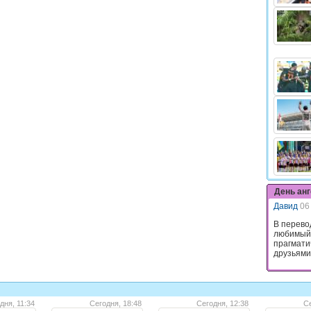
День ан
Давид
06
В перево
любимый.
прагмати
друзьями,
дня, 11:34
Сегодня, 18:48
Сегодня, 12:38
Се