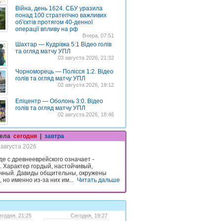
Війна, день 1624. СБУ уразила
понад 100 стратегічно важливих
об'єктів протягом 40-денної
операції впливу на рф
Вчера, 07:51
Шахтар — Кудрівка 5:1 Відео голів
та огляд матчу УПЛ
03 августа 2026, 21:32
Чорноморець — Полісся 1:2. Відео
голів та огляд матчу УПЛ
02 августа 2026, 19:12
Епіцентр — Оболонь 3:0. Відео
голів та огляд матчу УПЛ
02 августа 2026, 18:46
гела
сегодня
|
завтра
 августа 2026
де с древнееврейского означает -
 Характер гордый, настойчивый,
чный. Давиды общительны, окружены
 но именно из-за них им...
Читать дальше
годня, 21:25
Сегодня, 19:27