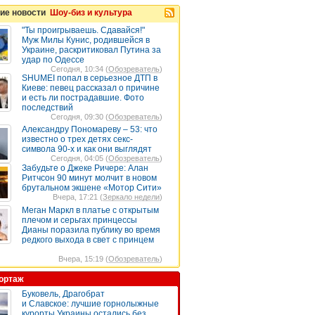
ие новости
Шоу-биз и культура
"Ты проигрываешь. Сдавайся!"
Муж Милы Кунис, родившейся в
Украине, раскритиковал Путина за
удар по Одессе
Сегодня, 10:34 (
Обозреватель
)
SHUMEI попал в серьезное ДТП в
Киеве: певец рассказал о причине
и есть ли пострадавшие. Фото
последствий
Сегодня, 09:30 (
Обозреватель
)
Александру Пономареву – 53: что
известно о трех детях секс-
символа 90-х и как они выглядят
Сегодня, 04:05 (
Обозреватель
)
Забудьте о Джеке Ричере: Алан
Ритчсон 90 минут молчит в новом
брутальном экшене «Мотор Сити»
Вчера, 17:21 (
Зеркало недели
)
Меган Маркл в платье с открытым
плечом и серьгах принцессы
Дианы поразила публику во время
редкого выхода в свет с принцем
Вчера, 15:19 (
Обозреватель
)
ортаж
Буковель, Драгобрат
и Славское: лучшие горнолыжные
курорты Украины остались без