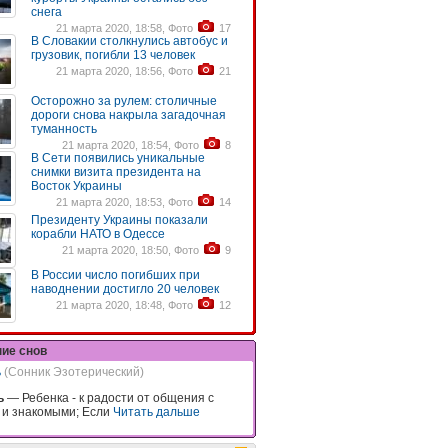
снега
21 марта 2020, 18:58, Фото
17
В Словакии столкнулись автобус и
грузовик, погибли 13 человек
21 марта 2020, 18:56, Фото
21
Осторожно за рулем: столичные
дороги снова накрыла загадочная
туманность
21 марта 2020, 18:54, Фото
8
В Сети появились уникальные
снимки визита президента на
Восток Украины
21 марта 2020, 18:53, Фото
14
Президенту Украины показали
корабли НАТО в Одессе
21 марта 2020, 18:50, Фото
9
В России число погибших при
наводнении достигло 20 человек
21 марта 2020, 18:48, Фото
12
ние снов
ь
(Сонник Эзотерический)
ь
— Ребенка - к радости от общения с
 и знакомыми; Если
Читать дальше