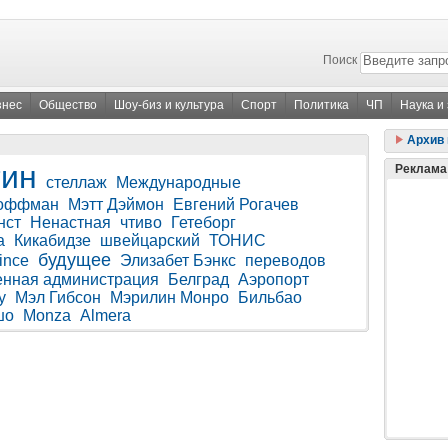
Поиск
знес
Общество
Шоу-биз и культура
Спорт
Политика
ЧП
Наука и
Архив 
тин
Реклама
стеллаж
Международные
Хоффман
Мэтт Дэймон
Евгений Рогачев
нст
Ненастная
чтиво
Гетеборг
а
Кикабидзе
швейцарский
ТОНИС
будущее
ince
Элизабет Бэнкс
переводов
нная администрация
Белград
Аэропорт
y
Мэл Гибсон
Мэрилин Монро
Бильбао
шо
Monza
Almera