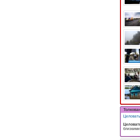
Толкова
Целоват
Целоват
близкими