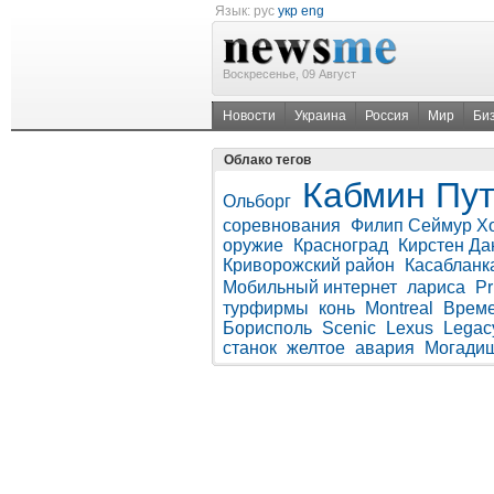
Язык:
рус
укр
eng
Воскресенье, 09 Август
Новости
Украина
Россия
Мир
Би
Облако тегов
Кабмин
Пу
Ольборг
соревнования
Филип Сеймур 
оружие
Красноград
Кирстен Да
Криворожский район
Касабланк
Мобильный интернет
лариса
Pr
турфирмы
конь
Montreal
Време
Борисполь
Scenic
Lexus
Legac
станок
желтое
авария
Могади