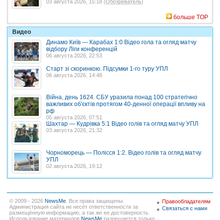
03 августа 2026, 15:18 (
Обозреватель
)
больше TOP
Видео
Динамо Київ — Карабах 1:0 Відео гола та огляд матчу
відбору Ліги конференцій
06 августа 2026, 22:53
Старт зі скоринкою. Підсумки 1-го туру УПЛ
06 августа 2026, 14:48
Війна, день 1624. СБУ уразила понад 100 стратегічно
важливих об'єктів протягом 40-денної операції впливу на
рф
05 августа 2026, 07:51
Шахтар — Кудрівка 5:1 Відео голів та огляд матчу УПЛ
03 августа 2026, 21:32
Чорноморець — Полісся 1:2. Відео голів та огляд матчу
УПЛ
02 августа 2026, 19:12
© 2009 - 2026
NewsMe
. Все права защищены.
Правообладателям
Администрация сайта не несёт ответственности за
Связаться с нами
размещённую информацию, а так же ее достоверность.
Использование материалов
NewsMe
разрешается только