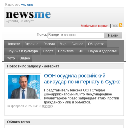
Язык:
рус
укр
eng
Суббота, 08 Август
|
Мобильная версия
RSS
Поиск
Новости
Украина
Россия
Мир
Бизнес
Общество
Шоу-биз и культура
Спорт
Политика
ЧП
Наука и здоровье
Фото
Видео
Новости по запросу - интернат
ООН осудила российский
авиаудар по интернату в Судже
Представитель генсека ООН Стефан
Дюжаррик напомнил, что международное
гуманитарное право запрещает атаки против
гражданских лиц и объектов.
04 февраля 2025, 04:52 (
Bigmir
)
Облако тегов