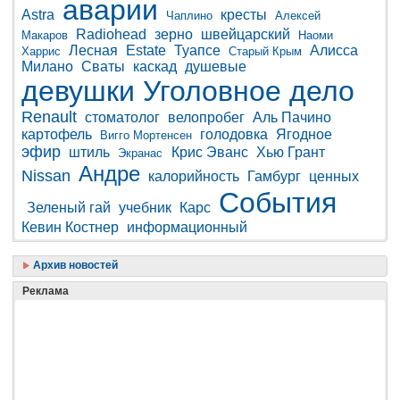
аварии
Astra
кресты
Чаплино
Алексей
Radiohead
зерно
швейцарский
Макаров
Наоми
Лесная
Estate
Туапсе
Алисса
Харрис
Старый Крым
Милано
Сваты
каскад
душевые
девушки
Уголовное дело
Renault
стоматолог
велопробег
Аль Пачино
картофель
голодовка
Ягодное
Вигго Мортенсен
эфир
штиль
Крис Эванс
Хью Грант
Экранас
Андре
Nissan
калорийность
Гамбург
ценных
События
Зеленый гай
учебник
Карс
Кевин Костнер
информационный
Архив новостей
Реклама