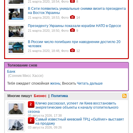
21 марта 2020, 18:54, Фото
8
В Сети появились уникальные снимки визита президента
на Восток Украины
21 марта 2020, 18:53, Фото
14
Президенту Украины показали корабли НАТО в Одессе
21 марта 2020, 18:50, Фото
9
В России число погибших при наводнении достигло 20
человек
21 марта 2020, 18:48, Фото
12
Толкование снов
Банк
(Сонник Мисс Хассе)
Тебя ожидает спокойная
жизнь
; Вносить
Читать дальше
Многие пишут
Бизнес
|
Политика
Кличко рассказал, успеет ли Киев восстановить
2
энергетические объекты к началу отопительного
сезона
05 августа 2026, 17:38
Самый известный киевский ТРЦ «Gulliver» выставят
2
на продажу
03 августа 2026, 09:26