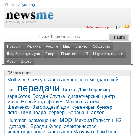
Язык:
рус
укр
eng
Пятница, 07 Август
|
Мобильная версия
RSS
Поиск
Новости
Украина
Россия
Мир
Бизнес
Общество
Шоу-биз и культура
Спорт
Политика
ЧП
Наука и здоровье
Фото
Видео
Облако тегов
Multivan
Самсун
Александровск
комендантский
передачи
час
Ветка
Дрю Бэрримор
заработок
Богдан Ступка
диспетчерский центр
мясо
Новый год
форум
Maxima
Артем
Шевченко
Загородный дом
сувениры
бункер
лето
Тимишоара
сервер
Барабаш
аллея
мэр
Hummer
размещение
Михаил Галустян
К2
детсады
Брэдли Купер
электричество
инвестиционные
Александр Мазурчак
Гай Пирс