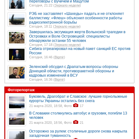
переговоры с Вучичем и Мацутом
Сегодня, 21:22 (
Зеркало недели
)
РЭБ не заставляет «Шахеды» падать и не отклоняет
баллистику: «Флеш» объяснил особенности работы
радиоэлектронной борьбы
Сегодня, 18:11 (
Зеркало недели
)
Завершилась эксгумация жертв Волынской трагедии в
Островках и Воле Островецкой: специалисты
обнаружили останки 55 человек
Сегодня, 17:18 (
Зеркало недели
)
Сибига отреагировал на новый пакет санкций ЕС против
России
Сегодня, 16:46 (
Bigmir
)
Зеленский обсудил с Драпатым вопросы обороны
Донецкой области, противоракетной обороны и
кадровых изменений в ВСУ
Сегодня, 16:36 (
Bigmir
)
Фоторепортаж
Буковель, Драгобрат и Славское: лучшие горнолыжные
курорты Украины остались без снега
21 марта 2020, 18:58, Фото
17
В Словакии столкнулись автобус и грузовик, погибли 13
человек
21 марта 2020, 18:56, Фото
21
Осторожно за рулем: столичные дороги снова накрыла
загадочная туманность