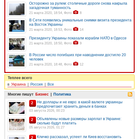
Осторожно за рулем: столичные дороги снова накрыла
загадочная туманность
21 марта 2020, 18:54, Фото
8
В Сети появились уникальные снимки визита президента
на Восток Украины
21 марта 2020, 18:53, Фото
14
Президенту Украины показали корабли НАТО в Одессе
21 марта 2020, 18:50, Фото
9
В России число погибших при наводнении достигло 20
человек
21 марта 2020, 18:48, Фото
12
Теплее всего
в
Украина
|
Россия
|
Все
Многие пишут
Бизнес
|
Политика
Не доллары и не евро: в какой валюте украинцы
2
предпочитают хранить деньги в банках
03 августа 2026, 00:23
Объявлены новые размеры зарплат в Украине:
2
сколько будут платить
05 августа 2026, 01:27
Кличко рассказал, успеет ли Киев восстановить
2