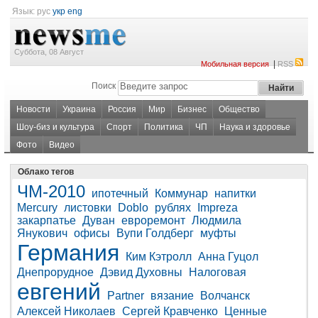
Язык:
рус
укр
eng
Суббота, 08 Август
|
Мобильная версия
RSS
Поиск
Новости
Украина
Россия
Мир
Бизнес
Общество
Шоу-биз и культура
Спорт
Политика
ЧП
Наука и здоровье
Фото
Видео
Облако тегов
ЧМ-2010
ипотечный
Коммунар
напитки
Mercury
листовки
Doblo
рублях
Impreza
закарпатье
Дуван
евроремонт
Людмила
Янукович
офисы
Вупи Голдберг
муфты
Германия
Ким Кэтролл
Анна Гуцол
Днепрорудное
Дэвид Духовны
Налоговая
евгений
Partner
вязание
Волчанск
Алексей Николаев
Сергей Кравченко
Ценные