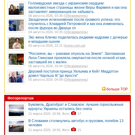
Голливудская звезда с украинским сердцем:
малоизвестные страницы жизни Веры Фармиги и как она
заставляет американцев не забывать
06 августа 2026, 03:36 (
Обозреватель
)
Загадочное исчезновение после громкого успеха: что
случилось с Клавдией Петровной и как она изменилась
после фурора во Дворце сп
04 августа 2026, 03:35 (
Обозреватель
)
Экс-жена Кличко поделилась редкими кадрами с дочерью
и младшим сыном
05 августа 2026, 22:21 (
ivona.com.ua
)
"Россияне, вы – раковая опухоль на Земле". Заплаканая
Лиза Глинская прокляла оккупантов после ночной атаки,
заставшей ее с мален
05 августа 2026, 10:44 (
Обозреватель
)
Дерзкий поступок принца Уильяма и Кейт Миддлтон
довел Чарльза III "до ярости"
05 августа 2026, 04:09 (
Обозреватель
)
больше TOP
Фоторепортаж
Буковель, Драгобрат и Славское: лучшие горнолыжные
курорты Украины остались без снега
21 марта 2020, 18:58, Фото
17
В Словакии столкнулись автобус и грузовик, погибли 13
человек
21 марта 2020, 18:56, Фото
21