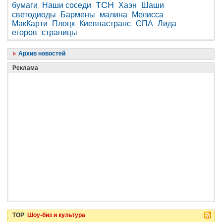
ТСН
бумаги
Наши соседи
Хаэн
Шаши
светодиоды
Бармены
малина
Мелисса
МакКарти
Плоцк
Киевпастранс
СПА
Лида
егоров
страницы
Архив новостей
Реклама
TOP
Шоу-биз и культура