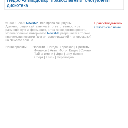
Педро Альмодовар
православный
биотуалеты
дискотека
© 2009 - 2026
NewsMe
. Все права защищены.
Правообладателям
Администрация сайта не несёт ответственности за
Связаться с нами
размещённую информацию, а так же ее достоверность.
Использование материалов
NewsMe
разрешается только
при условии ссылки (для интернет-изданий - гиперссылки)
на NewsMe.com.ua.
Наши проекты:
Новости
|
Погода
|
Гороскоп
|
Приметы
|
Финансы
|
Авто
|
Фото
|
Видео
|
Сонник
|
Тайна имени
|
Игры
|
Шоу-бизнес
|
Спорт
|
Такси
|
Переводчик