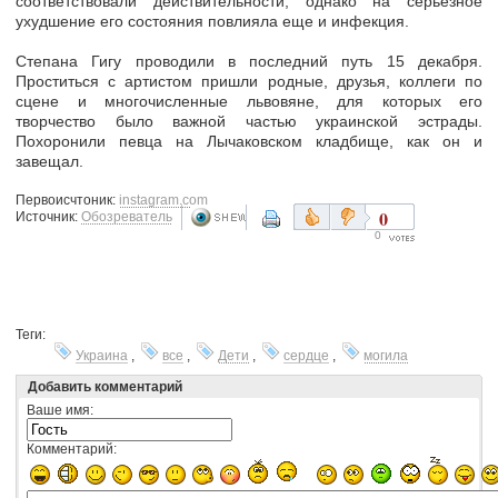
соответствовали действительности, однако на серьезное
ухудшение его состояния повлияла еще и инфекция.
Степана Гигу проводили в последний путь 15 декабря.
Проститься с артистом пришли родные, друзья, коллеги по
сцене и многочисленные львовяне, для которых его
творчество было важной частью украинской эстрады.
Похоронили певца на Лычаковском кладбище, как он и
завещал.
Первоисчтоник:
instagram.com
0
Источник:
Обозреватель
0
Теги:
Украина
,
все
,
Дети
,
сердце
,
могила
Добавить комментарий
Ваше имя:
Комментарий: