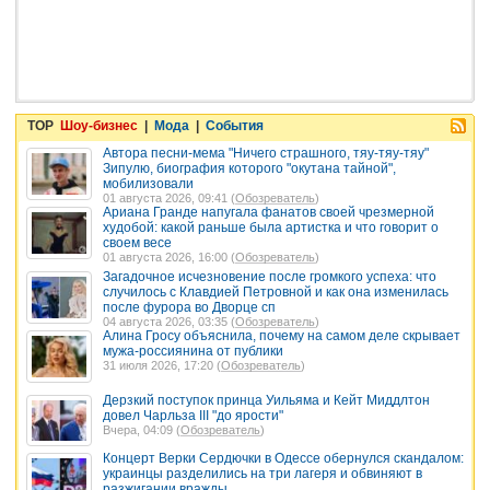
TOP
Шоу-бизнес
|
Мода
|
События
Автора песни-мема "Ничего страшного, тяу-тяу-тяу"
Зипулю, биография которого "окутана тайной",
мобилизовали
01 августа 2026, 09:41 (
Обозреватель
)
Ариана Гранде напугала фанатов своей чрезмерной
худобой: какой раньше была артистка и что говорит о
своем весе
01 августа 2026, 16:00 (
Обозреватель
)
Загадочное исчезновение после громкого успеха: что
случилось с Клавдией Петровной и как она изменилась
после фурора во Дворце сп
04 августа 2026, 03:35 (
Обозреватель
)
Алина Гросу объяснила, почему на самом деле скрывает
мужа-россиянина от публики
31 июля 2026, 17:20 (
Обозреватель
)
Дерзкий поступок принца Уильяма и Кейт Миддлтон
довел Чарльза III "до ярости"
Вчера, 04:09 (
Обозреватель
)
Концерт Верки Сердючки в Одессе обернулся скандалом:
украинцы разделились на три лагеря и обвиняют в
разжигании вражды