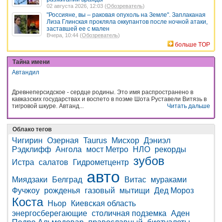
02 августа 2026, 12:03 (
Обозреватель
)
"Россияне, вы – раковая опухоль на Земле". Заплаканая
Лиза Глинская прокляла оккупантов после ночной атаки,
заставшей ее с мален
Вчера, 10:44 (
Обозреватель
)
больше TOP
Тайна имени
Автандил
Древнеперсидское - сердце родины. Это имя распространено в
кавказских государствах и воспето в поэме Шота Руставели Витязь в
тигровой шкуре. Автанд...
Читать дальше
Облако тегов
Чигирин
Озерная
Taurus
Мисхор
Дэниэл
Рэдклифф
Ангола
мост Метро
НЛО
рекорды
зубов
Истра
салатов
Гидрометцентр
авто
Миядзаки
Белград
Витас
мураками
Фучжоу
рожденья
газовый
мытищи
Дед Мороз
Коста
Ньор
Киевская область
энергосберегающие
столичная подземка
Аден