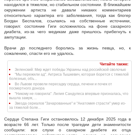
находился в тяжелом, но стабильном состоянии. В ближайшем
окружении артиста не давали никаких комментариев
относительно характера его заболевания, тогда как блогер
Богдан Беспалов, ссылаясь на собственные источники,
говорил: состояние Гиги осложнилось на фоне сахарного
диабета, из-за чего медикам даже пришлось прибегнуть к
ампутации.
Врачи до последнего боролись за жизнь певца, но, к
сожалению, спасти его не удалось.
Читайте также:
Зеленский: Мир ждет победы Украины над российской сволочью
"Мы пережили ад". Актриса Тышкевич, которая борется с тяжелой
болезнью, объ...
Во Львове провели пересадку сердца, печени и почек от
посмертного донора
"Никому не говорила". Лилия Сандулеса впервые призналась, что
вышла замуж, ...
Звезда сериалов "Зачарованные" и "Анатомия страсти" умер из-
за тяжелой боле...
Сердце Степана Гиги остановилось 12 декабря 2025 года в
возрасте 66 лет. Только после трагедии дети знаменитости
сообщили: все слухи о сахарном диабете их отца