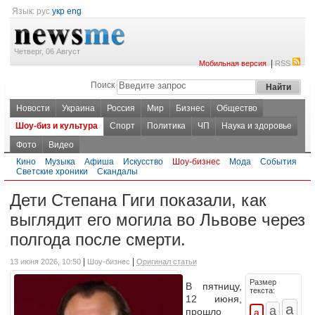
Язык:
рус
укр
eng
Четверг, 06 Август
|
Мобильная версия
RSS
Поиск
Новости
Украина
Россия
Мир
Бизнес
Общество
Шоу-биз и культура
Спорт
Политика
ЧП
Наука и здоровье
Фото
Видео
Кино
Музыка
Афиша
Искусство
Шоу-бизнес
Мода
События
Светские хроники
Скандалы
Дети Степана Гиги показали, как
выглядит его могила во Львове через
полгода после смерти.
|
|
13 июня 2026, 10:50
Шоу-бизнес
Оригинал статьи
Размер
В пятницу,
текста:
12 июня,
прошло