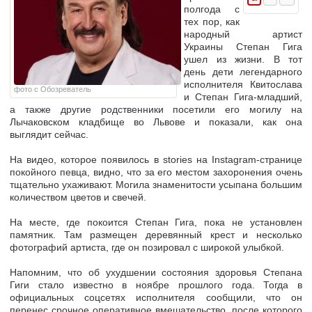
полгода с
тех пор, как
народный артист
Украины Степан Гига
ушел из жизни. В тот
день дети легендарного
исполнителя Квитослава
фото с Обозреватель
и Степан Гига-младший,
а также другие родственники посетили его могилу на
Лычаковском кладбище во Львове и показали, как она
выглядит сейчас.
На видео, которое появилось в stories на Instagram-странице
покойного певца, видно, что за его местом захоронения очень
тщательно ухаживают. Могила знаменитости усыпана большим
количеством цветов и свечей.
На месте, где покоится Степан Гига, пока не установлен
памятник. Там размещен деревянный крест и несколько
фотографий артиста, где он позировал с широкой улыбкой.
Напомним, что об ухудшении состояния здоровья Степана
Гиги стало известно в ноябре прошлого года. Тогда в
официальных соцсетях исполнителя сообщили, что он
перенес срочное оперативное вмешательство, после которого