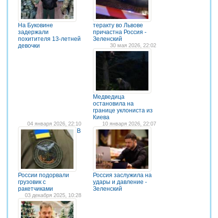
На Буковине
теракту во Львове
задержали
причастна Россия -
похитителя 13-летней
Зеленский
девочки
30 мая 2026, 22:02
Медведица
остановила на
границе уклониста из
Киева
04 января 2026, 22:10
10 января 2026, 22:07
В
России подорвали
Россия заслужила на
грузовик с
удары и давление -
ракетчиками
Зеленский
03 декабря 2025, 10:28