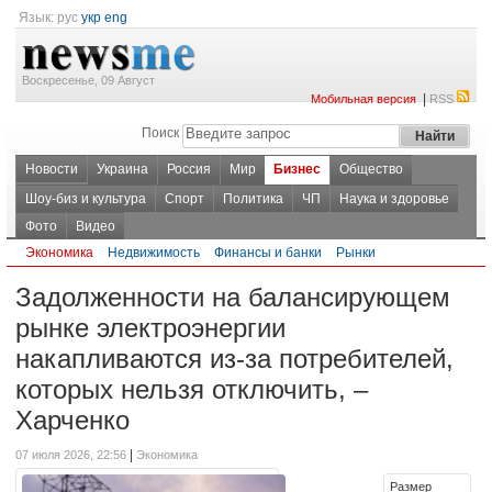
Язык:
рус
укр
eng
Воскресенье, 09 Август
|
Мобильная версия
RSS
Поиск
Новости
Украина
Россия
Мир
Бизнес
Общество
Шоу-биз и культура
Спорт
Политика
ЧП
Наука и здоровье
Фото
Видео
Экономика
Недвижимость
Финансы и банки
Рынки
Задолженности на балансирующем
рынке электроэнергии
накапливаются из-за потребителей,
которых нельзя отключить, –
Харченко
|
07 июля 2026, 22:56
Экономика
Размер