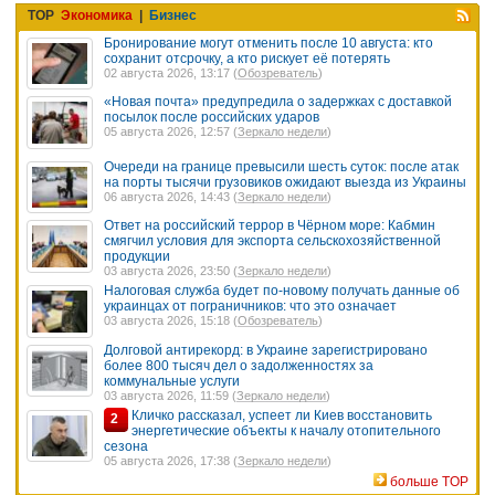
TOP
Экономика
|
Бизнес
Бронирование могут отменить после 10 августа: кто
сохранит отсрочку, а кто рискует её потерять
02 августа 2026, 13:17 (
Обозреватель
)
«Новая почта» предупредила о задержках с доставкой
посылок после российских ударов
05 августа 2026, 12:57 (
Зеркало недели
)
Очереди на границе превысили шесть суток: после атак
на порты тысячи грузовиков ожидают выезда из Украины
06 августа 2026, 14:43 (
Зеркало недели
)
Ответ на российский террор в Чёрном море: Кабмин
смягчил условия для экспорта сельскохозяйственной
продукции
03 августа 2026, 23:50 (
Зеркало недели
)
Налоговая служба будет по-новому получать данные об
украинцах от пограничников: что это означает
03 августа 2026, 15:18 (
Обозреватель
)
Долговой антирекорд: в Украине зарегистрировано
более 800 тысяч дел о задолженностях за
коммунальные услуги
03 августа 2026, 11:59 (
Зеркало недели
)
Кличко рассказал, успеет ли Киев восстановить
2
энергетические объекты к началу отопительного
сезона
05 августа 2026, 17:38 (
Зеркало недели
)
больше TOP