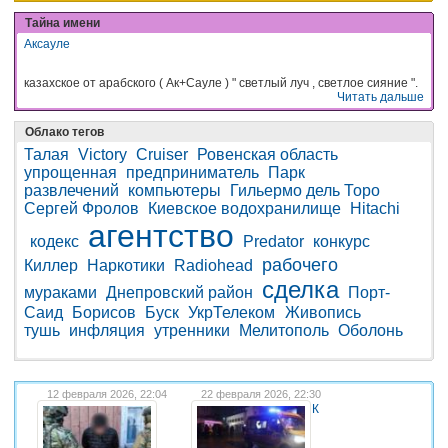
Тайна имени
Аксауле
казахское от арабского ( Ак+Сауле ) " светлый луч , светлое сияние ".
Читать дальше
Облако тегов
Талая
Victory
Cruiser
Ровенская область
упрощенная
предприниматель
Парк
развлечений
компьютеры
Гильермо дель Торо
Сергей Фролов
Киевское водохранилище
Hitachi
агентство
кодекс
Predator
конкурс
рабочего
Киллер
Наркотики
Radiohead
сделка
мураками
Днепровский район
Порт-
Саид
Борисов
Буск
УкрТелеком
Живопись
тушь
инфляция
утренники
Мелитополь
Оболонь
12 февраля 2026, 22:04
22 февраля 2026, 22:30
К