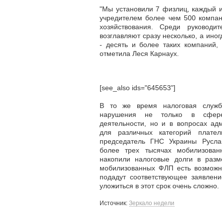
"Мы установили 7 физлиц, каждый 
учредителем более чем 500 компан
хозяйствования. Среди руководи
возглавляют сразу несколько, а ино
- десять и более таких компаний,
отметила Леся Карнаух.
[see_also ids="645653"]
В то же время налоговая служб
нарушения не только в сфере
деятельности, но и в вопросах ад
для различных категорий плател
председатель ГНС Украины Русла
более трех тысячах мобилизован
накопили налоговые долги в разм
мобилизованных ФЛП есть возможно
подадут соответствующее заявлен
уложиться в этот срок очень сложно.
Источник:
Зеркало недели