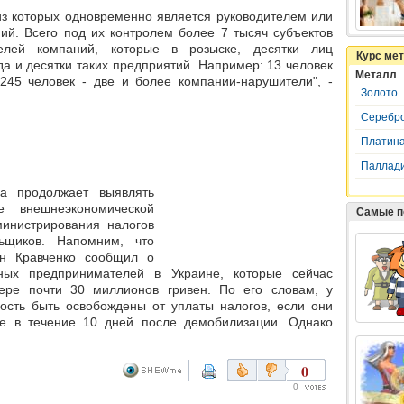
из которых одновременно является руководителем или
ий. Всего под их контролем более 7 тысяч субъектов
телей компаний, которые в розыске, десятки лиц
Курс ме
гда и десятки таких предприятий. Например: 13 человек
Металл
 245 человек - две и более компании-нарушители", -
Золото
Серебр
Платин
Паллад
а продолжает выявлять
 внешнеэкономической
Самые п
министрирования налогов
ьщиков. Напомним, что
н Кравченко сообщил о
ных предпринимателей в Украине, которые сейчас
ере почти 30 миллионов гривен. По его словам, у
сть быть освобождены от уплаты налогов, если они
ие в течение 10 дней после демобилизации. Однако
0
0