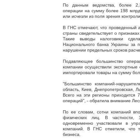
По данным ведомства, более 2,
операции на сумму более 198 млрд 
или исчезли из поля зрения контрол
В ГНС отмечают, что проведенный 
страны свидетельствует о признака
Такие выводы налоговики сдел
Национального банка Украины за п
нарушении предельных сроков расче
Подавляющее большинство операц
компании осуществили экспортные 
импортировали товары на сумму бол
"Большинство компаний-нарушител
область, Киев, Днепропетровская, Л
Всего на эти регионы приходится 
операций", - обратила внимание Лес
По ее словам, сотни компаний вп
физических лиц. В частности, 
одновременно участвовали в упр
компаний. В ГНС отметили, что т
бизнеса.