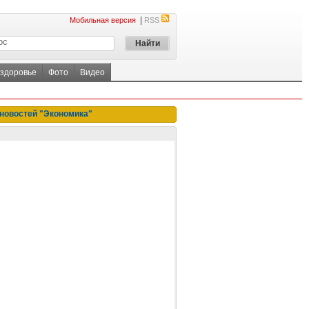
|
Мобильная версия
RSS
 здоровье
Фото
Видео
новостей "Экономика"