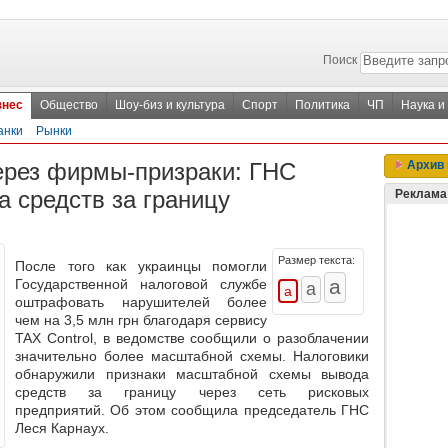
Поиск
знес
Общество
Шоу-биз и культура
Спорт
Политика
ЧП
Наука и
анки
Рынки
ерез фирмы-призраки: ГНС
Архив 
 средств за границу
Реклама
Размер текста:
После того как украинцы помогли
Государственной налоговой службе
оштрафовать нарушителей более
чем на 3,5 млн грн благодаря сервису
TAX Control, в ведомстве сообщили о разоблачении
значительно более масштабной схемы. Налоговики
обнаружили признаки масштабной схемы вывода
средств за границу через сеть рисковых
предприятий. Об этом сообщила председатель ГНС
Леся Карнаух.