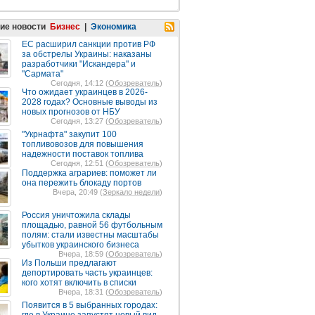
ие новости
Бизнес
|
Экономика
ЕС расширил санкции против РФ
за обстрелы Украины: наказаны
разработчики "Искандера" и
"Сармата"
Сегодня, 14:12 (
Обозреватель
)
Что ожидает украинцев в 2026-
2028 годах? Основные выводы из
новых прогнозов от НБУ
Сегодня, 13:27 (
Обозреватель
)
"Укрнафта" закупит 100
топливовозов для повышения
надежности поставок топлива
Сегодня, 12:51 (
Обозреватель
)
Поддержка аграриев: поможет ли
она пережить блокаду портов
Вчера, 20:49 (
Зеркало недели
)
Россия уничтожила склады
площадью, равной 56 футбольным
полям: стали известны масштабы
убытков украинского бизнеса
Вчера, 18:59 (
Обозреватель
)
Из Польши предлагают
депортировать часть украинцев:
кого хотят включить в списки
Вчера, 18:31 (
Обозреватель
)
Появится в 5 выбранных городах: