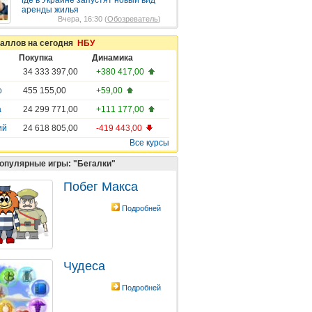
где в Украине запустят новый вид
аренды жилья
Вчера, 16:30 (
Обозреватель
)
таллов на сегодня
НБУ
Покупка
Динамика
34 333 397,00
+380 417,00
о
455 155,00
+59,00
а
24 299 771,00
+111 177,00
ий
24 618 805,00
-419 443,00
Все курсы
опулярные игры: "Бегалки"
Побег Макса
Подробней
Чудеса
Подробней