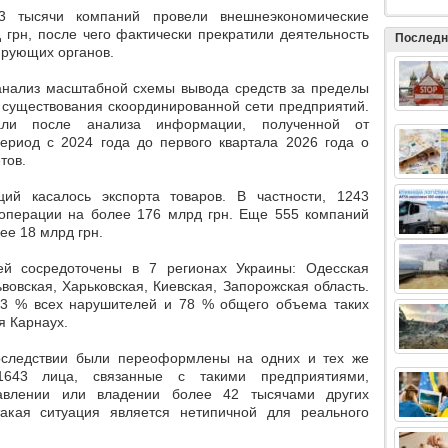
3 тысячи компаний провели внешнеэкономические
грн, после чего фактически прекратили деятельность
Последн
ирующих органов.
анализ масштабной схемы вывода средств за пределы
х существования скоординированной сети предприятий.
али после анализа информации, полученной от
ериод с 2024 года до первого квартала 2026 года о
тов.
ий касалось экспорта товаров. В частности, 1243
операции на более 176 млрд грн. Еще 555 компаний
ее 18 млрд грн.
ей сосредоточены в 7 регионах Украины: Одесская
ьвовская, Харьковская, Киевская, Запорожская область.
73 % всех нарушителей и 78 % общего объема таких
я Карнаух.
оследствии были переоформлены на одних и тех же
1643 лица, связанные с такими предприятиями,
авлении или владении более 42 тысячами других
акая ситуация является нетипичной для реального