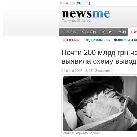
Язык:
рус
укр
eng
Пятница, 07 Август
Новости
Украина
Россия
Мир
Би
Экономика
Недвижимость
Финансы и б
Почти 200 млрд грн ч
выявила схему вывода
|
02 июня 2026, 18:26
Экономика
фото с Зеркало недели