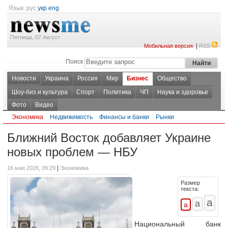
Язык:
рус
укр
eng
Пятница, 07 Август
|
Мобильная версия
RSS
Поиск
Новости
Украина
Россия
Мир
Бизнес
Общество
Шоу-биз и культура
Спорт
Политика
ЧП
Наука и здоровье
Фото
Видео
Экономика
Недвижимость
Финансы и банки
Рынки
Ближний Восток добавляет Украине
новых проблем — НБУ
|
16 мая 2026, 09:29
Экономика
Размер
текста:
Национальный банк