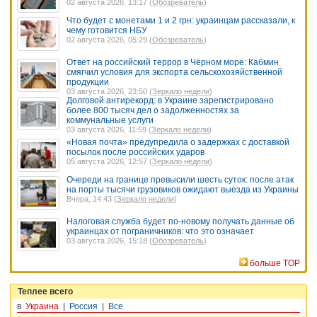
02 августа 2026, 13:17 (
Обозреватель
)
Что будет с монетами 1 и 2 грн: украинцам рассказали, к
чему готовится НБУ
02 августа 2026, 05:29 (
Обозреватель
)
Ответ на российский террор в Чёрном море: Кабмин
смягчил условия для экспорта сельскохозяйственной
продукции
03 августа 2026, 23:50 (
Зеркало недели
)
Долговой антирекорд: в Украине зарегистрировано
более 800 тысяч дел о задолженностях за
коммунальные услуги
03 августа 2026, 11:59 (
Зеркало недели
)
«Новая почта» предупредила о задержках с доставкой
посылок после российских ударов
05 августа 2026, 12:57 (
Зеркало недели
)
Очереди на границе превысили шесть суток: после атак
на порты тысячи грузовиков ожидают выезда из Украины
Вчера, 14:43 (
Зеркало недели
)
Налоговая служба будет по-новому получать данные об
украинцах от пограничников: что это означает
03 августа 2026, 15:18 (
Обозреватель
)
больше TOP
Теплее всего
в
Украина
|
Россия
|
Все