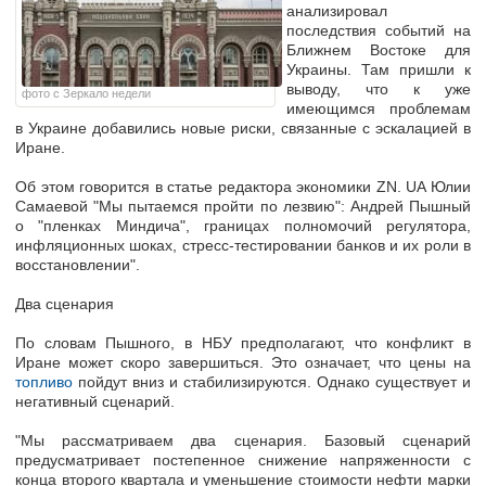
анализировал
последствия событий на
Ближнем Востоке для
Украины. Там пришли к
выводу, что к уже
фото с Зеркало недели
имеющимся проблемам
в Украине добавились новые риски, связанные с эскалацией в
Иране.
Об этом говорится в статье редактора экономики ZN. UA Юлии
Самаевой "Мы пытаемся пройти по лезвию": Андрей Пышный
о "пленках Миндича", границах полномочий регулятора,
инфляционных шоках, стресс-тестировании банков и их роли в
восстановлении".
Два сценария
По словам Пышного, в НБУ предполагают, что конфликт в
Иране может скоро завершиться. Это означает, что цены на
топливо
пойдут вниз и стабилизируются. Однако существует и
негативный сценарий.
"Мы рассматриваем два сценария. Базовый сценарий
предусматривает постепенное снижение напряженности с
конца второго квартала и уменьшение стоимости нефти марки