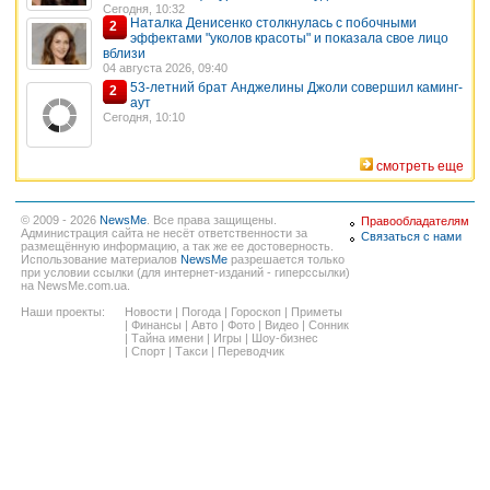
Сегодня, 10:32
Наталка Денисенко столкнулась с побочными
2
эффектами "уколов красоты" и показала свое лицо
вблизи
04 августа 2026, 09:40
53-летний брат Анджелины Джоли совершил каминг-
2
аут
Сегодня, 10:10
смотреть еще
© 2009 - 2026
NewsMe
. Все права защищены.
Правообладателям
Администрация сайта не несёт ответственности за
Связаться с нами
размещённую информацию, а так же ее достоверность.
Использование материалов
NewsMe
разрешается только
при условии ссылки (для интернет-изданий - гиперссылки)
на NewsMe.com.ua.
Наши проекты:
Новости
|
Погода
|
Гороскоп
|
Приметы
|
Финансы
|
Авто
|
Фото
|
Видео
|
Сонник
|
Тайна имени
|
Игры
|
Шоу-бизнес
|
Спорт
|
Такси
|
Переводчик