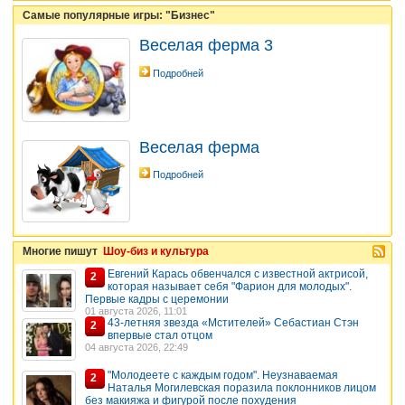
Самые популярные игры: "Бизнес"
Веселая ферма 3
Подробней
Веселая ферма
Подробней
Многие пишут
Шоу-биз и культура
Евгений Карась обвенчался с известной актрисой,
2
которая называет себя "Фарион для молодых".
Первые кадры с церемонии
01 августа 2026, 11:01
43-летняя звезда «Мстителей» Себастиан Стэн
2
впервые стал отцом
04 августа 2026, 22:49
"Молодеете с каждым годом". Неузнаваемая
2
Наталья Могилевская поразила поклонников лицом
без макияжа и фигурой после похудения