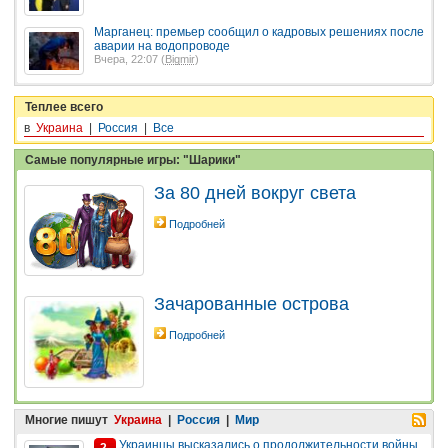
Марганец: премьер сообщил о кадровых решениях после
аварии на водопроводе
Вчера, 22:07 (
Bigmir
)
Теплее всего
в
Украина
|
Россия
|
Все
Самые популярные игры: "Шарики"
За 80 дней вокруг света
Подробней
Зачарованные острова
Подробней
Многие пишут
Украина
|
Россия
|
Мир
Украинцы высказались о продолжительности войны