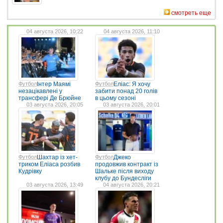
смотреть еще
04 августа 2026, 10:22
04 августа 2026, 11:10
Футбол
Інтер Маямі
Футбол
Еліас: Я хочу
незацікавлені у
забити понад 20 голів
трансфері Де Брюйне
в цьому сезоні
03 августа 2026, 20:05
03 августа 2026, 20:01
Футбол
Шахтар із хет-
Футбол
Джеко
триком Еліаса розбив
продовжив контракт із
Кудрівку
Шальке після виходу
клубу до Бундесліги
03 августа 2026, 13:49
04 августа 2026, 20:21