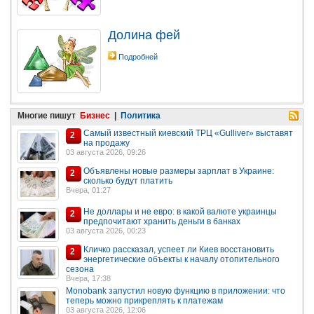
Долина фей
Подробней
Многие пишут
Бизнес
|
Политика
Самый известный киевский ТРЦ «Gulliver» выставят
2
на продажу
03 августа 2026, 09:26
Объявлены новые размеры зарплат в Украине:
2
сколько будут платить
Вчера, 01:27
Не доллары и не евро: в какой валюте украинцы
2
предпочитают хранить деньги в банках
03 августа 2026, 00:23
Кличко рассказал, успеет ли Киев восстановить
2
энергетические объекты к началу отопительного
сезона
Вчера, 17:38
Monobank запустил новую функцию в приложении: что
теперь можно прикреплять к платежам
03 августа 2026, 12:06