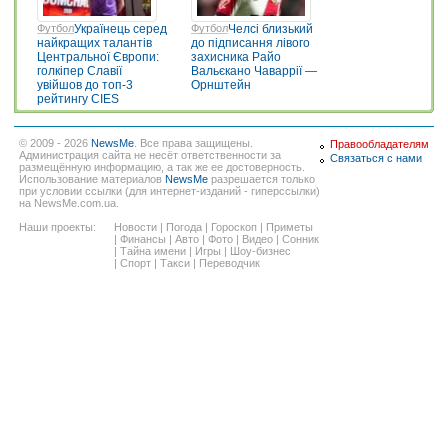
Футбол
Українець серед
Футбол
Челсі близький
найкращих талантів
до підписання лівого
Центральної Європи:
захисника Райо
голкіпер Славії
Вальєкано Чаваррії —
увійшов до топ-3
Орнштейн
рейтингу CIES
© 2009 - 2026
NewsMe
. Все права защищены.
Правообладателям
Администрация сайта не несёт ответственности за
Связаться с нами
размещённую информацию, а так же ее достоверность.
Использование материалов
NewsMe
разрешается только
при условии ссылки (для интернет-изданий - гиперссылки)
на NewsMe.com.ua.
Наши проекты:
Новости
|
Погода
|
Гороскоп
|
Приметы
|
Финансы
|
Авто
|
Фото
|
Видео
|
Сонник
|
Тайна имени
|
Игры
|
Шоу-бизнес
|
Спорт
|
Такси
|
Переводчик