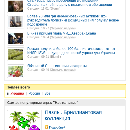
Суд избрал меру пресечения в отношении
Стефанишиной по делу о незаконном обогащении
Сегодня, 11:01 (
Bigmir
)
Более 20 млн грн необоснованных активов: экс-
руководитель логистики Воздушных сил получил новое
подозрение
Сегодня, 10:27 (
Зеркало недели
)
В Киев прибыл глава МИД Азербайджана
Сегодня, 10:04 (
Зеркало недели
)
Россия получила более 100 баллистических ракет от
КНДР: ISW предупредил о новой угрозе для Украины
Сегодня, 09:21 (
Bigmir
)
Яблочный Спас: история и запреты
Сегодня, 00:49 (
Зеркало недели
)
Теплее всего
в
Украина
|
Россия
|
Все
Самые популярные игры: "Настольные"
Пазлы. Бриллиантовая
коллекция
Подробней