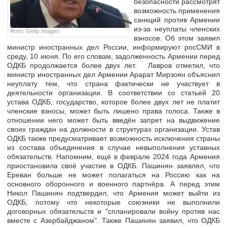
безопасности рассмотрят
возможность применения
санкций против Армении
из-за неуплаты членских
Фото: Getty Images
взносов. Об этом заявил
министр иностранных дел России, информируют росСМИ в
среду, 10 июня. По его словам, задолженность Армении перед
ОДКБ продолжается более двух лет. Лавров отметил, что
министр иностранных дел Армении Арарат Мирзоян объяснил
неуплату тем, что страна фактически не участвует в
деятельности организации. В соответствии со статьей 20
устава ОДКБ, государство, которое более двух лет не платит
членские взносы, может быть лишено права голоса. Также в
отношении него может быть введён запрет на выдвижение
своих граждан на должности в структурах организации. Устав
ОДКБ также предусматривает возможность исключения страны
из состава объединения в случае невыполнения уставных
обязательств. Напомним, ещё в феврале 2024 года Армения
приостановила своё участие в ОДКБ. Пашинян заявлял, что
Ереван больше не может полагаться на Россию как на
основного оборонного и военного партнёра. А перед этим
Никол Пашинян подтвердил, что Армения может выйти из
ОДКБ, потому что некоторые союзники не выполнили
договорных обязательств и "спланировали войну против нас
вместе с Азербайджаном". Также Пашинян заявил, что ОДКБ