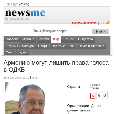
Язык:
рус
укр
eng
Четверг, 06 Август
|
Мобильная версия
RSS
Поиск
Новости
Украина
Россия
Мир
Бизнес
Общество
Шоу-биз и культура
Спорт
Политика
ЧП
Наука и здоровье
Фото
Видео
Армению могут лишить права голоса
в ОДКБ
|
10 июня 2026, 19:30
Мир
Размер
Страны
текста:
Организации Договора о
коллективной