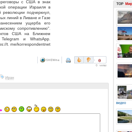
реговоры с США в знак
TOP
Ми
ной операции Израиля в
й революции подчеркнул,
ных линий в Ливане и Газе
анесением ущерба его
амскому сопротивлению".
ектов США на Ближнем
Telegram и WhatsApp.
://t. me/korrespondentnet
0
0
Иран
видео