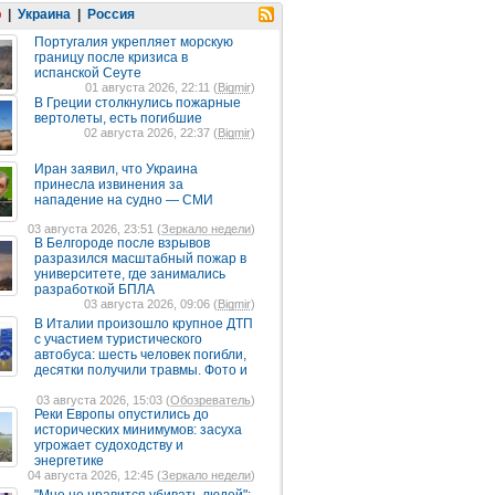
р
|
Украина
|
Россия
Португалия укрепляет морскую
границу после кризиса в
испанской Сеуте
01 августа 2026, 22:11 (
Bigmir
)
В Греции столкнулись пожарные
вертолеты, есть погибшие
02 августа 2026, 22:37 (
Bigmir
)
Иран заявил, что Украина
принесла извинения за
нападение на судно — СМИ
03 августа 2026, 23:51 (
Зеркало недели
)
В Белгороде после взрывов
разразился масштабный пожар в
университете, где занимались
разработкой БПЛА
03 августа 2026, 09:06 (
Bigmir
)
В Италии произошло крупное ДТП
с участием туристического
автобуса: шесть человек погибли,
десятки получили травмы. Фото и
03 августа 2026, 15:03 (
Обозреватель
)
Реки Европы опустились до
исторических минимумов: засуха
угрожает судоходству и
энергетике
04 августа 2026, 12:45 (
Зеркало недели
)