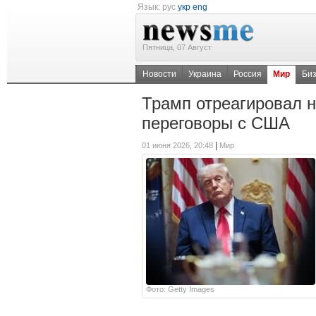
Язык:
рус
укр
eng
Пятница, 07 Август
Новости
Украина
Россия
Мир
Би
Трамп отреагировал 
переговоры с США
|
01 июня 2026, 20:48
Мир
Фото: Getty Images