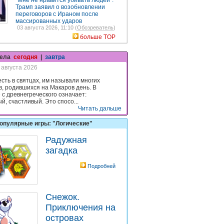
"Мне не нравится убивать людей":
Трамп заявил о возобновлении
переговоров с Ираном после
массированных ударов
03 августа 2026, 11:10 (
Обозреватель
)
больше TOP
гела
сегодня
|
завтра
 августа 2026
есть в святцах, им называли многих
в, родившихся на Макаров день. В
 с древнегреческого означает:
й, счастливый. Это спосо...
Читать дальше
опулярные игры: "Логические"
Радужная
загадка
Подробней
Снежок.
Приключения на
островах