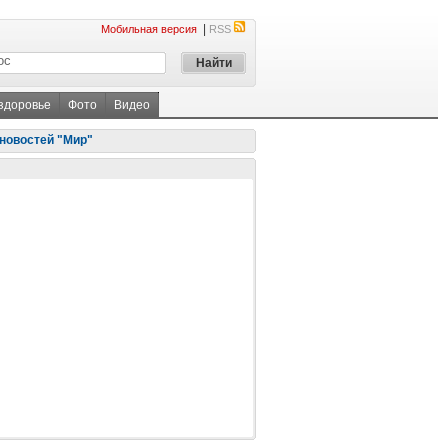
|
Мобильная версия
RSS
 здоровье
Фото
Видео
новостей "Мир"