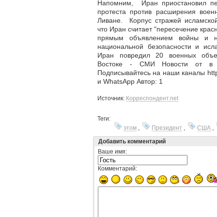
Напомним, Иран приостановил пе
протеста против расширения воен
Ливане. Корпус стражей исламско
что Иран считает "пересечение крас
прямым объявлением войны и н
национальной безопасности и исл
Иран повредил 20 военных объ
Востоке - СМИ Новости от в 
Подписывайтесь на наши каналы https
и WhatsApp Автор: 1
Источник:
Корреспондент.net
Теги:
этом
,
Президент
,
США
,
Добавить комментарий
Ваше имя:
Комментарий: