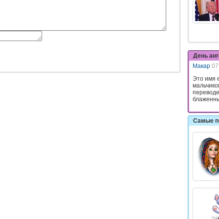
День ан
Макар
07
Это имя 
мальчико
переводе
блаженны
Самые п