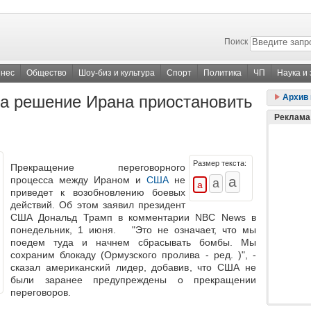
Поиск
знес
Общество
Шоу-биз и культура
Спорт
Политика
ЧП
Наука и
на решение Ирана приостановить
Архив 
Реклама
Размер текста:
Прекращение переговорного
процесса между Ираном и
США
не
приведет к возобновлению боевых
действий. Об этом заявил президент
США Дональд Трамп в комментарии NBC News в
понедельник, 1 июня. "Это не означает, что мы
поедем туда и начнем сбрасывать бомбы. Мы
сохраним блокаду (Ормузского пролива - ред. )", -
сказал американский лидер, добавив, что США не
были заранее предупреждены о прекращении
переговоров.