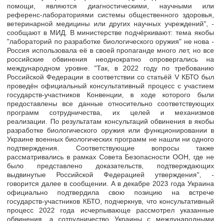
помощи, являются диагностическими, научными или
референс-лабораториями системы общественного здоровья,
ветеринарной медицины или других научных учреждений", -
сообщают в МИД. В министерстве подчёркивают: тема якобы
"лабораторий по разработке биологического оружия" не нова -
Россия использовала её в своей пропаганде много лет, но все
российские обвинения неоднократно опровергались на
международном уровне. "Так, в 2022 году по требованию
Российской Федерации в соответствии со статьёй V КБТО был
проведён официальный консультативный процесс с участием
государств-участников Конвенции, в ходе которого были
предоставлены все данные относительно соответствующих
программ сотрудничества, их целей и механизмов
реализации. По результатам консультаций обвинения в якобы
разработке биологического оружия или функционировании в
Украине военных биологических программ не нашли ни одного
подтверждения. Соответствующие вопросы также
рассматривались в рамках Совета Безопасности ООН, где не
было представлено доказательств, подтверждающих
выдвинутые Российской Федерацией утверждения", -
говорится далее в сообщении. А в декабре 2023 года Украина
официально подтвердила свою позицию на встрече
государств-участников КБТО, подчеркнув, что консультативный
процесс 2022 года исчерпывающе рассмотрел указанные
обвинения, а сотрудничество Украины с международными