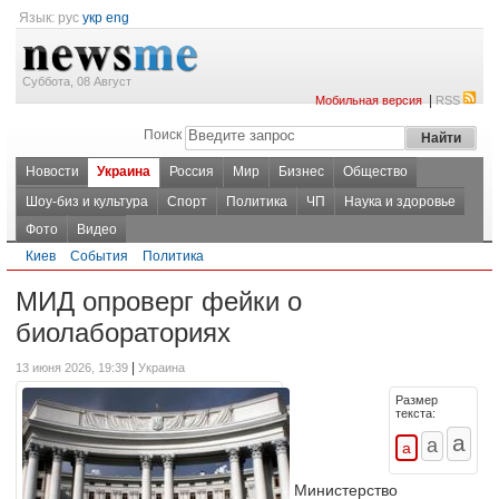
Язык:
рус
укр
eng
Суббота, 08 Август
|
Мобильная версия
RSS
Поиск
Новости
Украина
Россия
Мир
Бизнес
Общество
Шоу-биз и культура
Спорт
Политика
ЧП
Наука и здоровье
Фото
Видео
Киев
События
Политика
МИД опроверг фейки о
биолабораториях
|
13 июня 2026, 19:39
Украина
Размер
текста:
Министерство