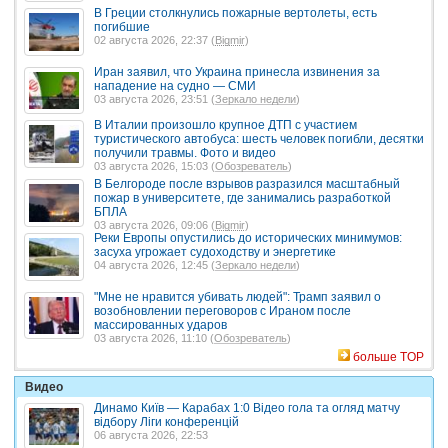
В Греции столкнулись пожарные вертолеты, есть
погибшие
02 августа 2026, 22:37 (
Bigmir
)
Иран заявил, что Украина принесла извинения за
нападение на судно — СМИ
03 августа 2026, 23:51 (
Зеркало недели
)
В Италии произошло крупное ДТП с участием
туристического автобуса: шесть человек погибли, десятки
получили травмы. Фото и видео
03 августа 2026, 15:03 (
Обозреватель
)
В Белгороде после взрывов разразился масштабный
пожар в университете, где занимались разработкой
БПЛА
03 августа 2026, 09:06 (
Bigmir
)
Реки Европы опустились до исторических минимумов:
засуха угрожает судоходству и энергетике
04 августа 2026, 12:45 (
Зеркало недели
)
"Мне не нравится убивать людей": Трамп заявил о
возобновлении переговоров с Ираном после
массированных ударов
03 августа 2026, 11:10 (
Обозреватель
)
больше TOP
Видео
Динамо Київ — Карабах 1:0 Відео гола та огляд матчу
відбору Ліги конференцій
06 августа 2026, 22:53