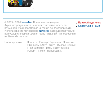
© 2009 - 2026
NewsMe
. Все права защищены.
Правообладателям
Администрация сайта не несёт ответственности за
Связаться с нами
размещённую информацию, а так же ее достоверность.
Использование материалов
NewsMe
разрешается только
при условии ссылки (для интернет-изданий - гиперссылки)
на NewsMe.com.ua.
Наши проекты:
Новости
|
Погода
|
Гороскоп
|
Приметы
|
Финансы
|
Авто
|
Фото
|
Видео
|
Сонник
|
Тайна имени
|
Игры
|
Шоу-бизнес
|
Спорт
|
Такси
|
Переводчик