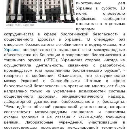
иностранных дел
Украины в субботу, 13
июня, опровергло
фейковые сообщения
относительно отдельных
Фото: МЗС України
программ
сотрудничества в сфере биологической безопасности и
общественного здоровья в Украине. "В очередной раз
отвергаем безосновательные обвинения и подчеркиваем, что
Украина
последовательно выполняет свои международные
обязательства по Конвенции о запрещении биологического и
токсинного оружия (КБТО). Украинская сторона никогда не
осуществляла деятельность, связанную с разработкой,
производством или накоплением биологического оружия", -
говорится в сообщении. Отмечается, что сотрудничество
между Украиной и Соединёнными Штатами в сфере
биологической безопасности на протяжении многих лет было
направлено только на укрепление возможностей системы
общественного здоровья, эпидемиологического надзора,
лабораторной диагностики, биобезопасности и биозащиты.
"Речь идёт о обычной гражданской деятельности, которая
соответствует международным стандартам и практикам
охраны здоровья и не связана с какими-либо военными
целями. Лабораторные учреждения, участвовавшие в
соответствующих программах международной технической