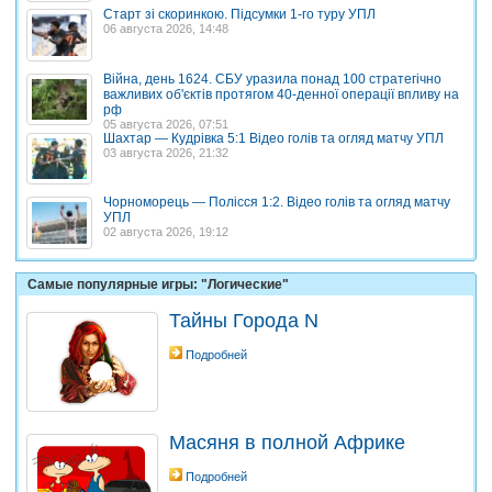
Старт зі скоринкою. Підсумки 1-го туру УПЛ
06 августа 2026, 14:48
Війна, день 1624. СБУ уразила понад 100 стратегічно
важливих об'єктів протягом 40-денної операції впливу на
рф
05 августа 2026, 07:51
Шахтар — Кудрівка 5:1 Відео голів та огляд матчу УПЛ
03 августа 2026, 21:32
Чорноморець — Полісся 1:2. Відео голів та огляд матчу
УПЛ
02 августа 2026, 19:12
Самые популярные игры: "Логические"
Тайны Города N
Подробней
Масяня в полной Африке
Подробней