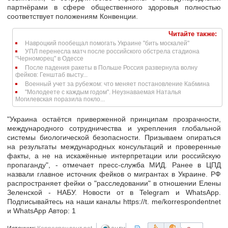
партнёрами в сфере общественного здоровья полностью
соответствует положениям Конвенции.
Читайте также:
Навроцкий пообещал помогать Украине "бить москалей"
УПЛ перенесла матч после российского обстрела стадиона
"Черноморец" в Одессе
После падения ракеты в Польше Россия развернула волну
фейков: Генштаб высту...
Военный учет за рубежом: что меняет постановление Кабмина
"Молодеете с каждым годом". Неузнаваемая Наталья
Могилевская поразила покло...
"Украина остаётся приверженной принципам прозрачности,
международного сотрудничества и укрепления глобальной
системы биологической безопасности. Призываем опираться
на результаты международных консультаций и проверенные
факты, а не на искажённые интерпретации или российскую
пропаганду", - отмечает пресс-служба МИД. Ранее в ЦПД
назвали главное источник фейков о мигрантах в Украине. РФ
распространяет фейки о "расследовании" в отношении Елены
Зеленской - НАБУ. Новости от в Telegram и WhatsApp.
Подписывайтесь на наши каналы https://t. me/korrespondentnet
и WhatsApp Автор: 1