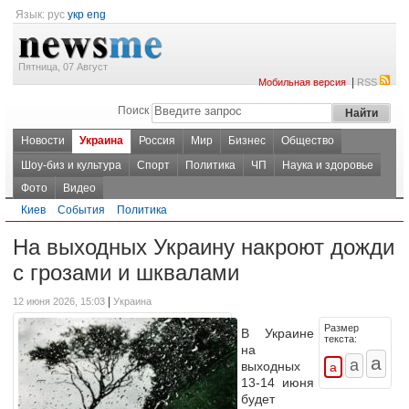
Язык:
рус
укр
eng
Пятница, 07 Август
|
Мобильная версия
RSS
Поиск
Новости
Украина
Россия
Мир
Бизнес
Общество
Шоу-биз и культура
Спорт
Политика
ЧП
Наука и здоровье
Фото
Видео
Киев
События
Политика
На выходных Украину накроют дожди
с грозами и шквалами
|
12 июня 2026, 15:03
Украина
Размер
В Украине
текста:
на
выходных
13-14 июня
будет