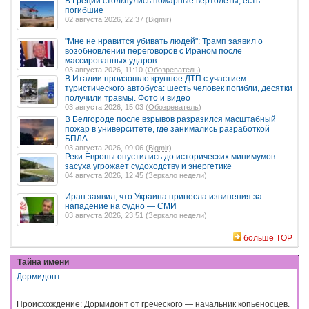
В Греции столкнулись пожарные вертолеты, есть
погибшие
02 августа 2026, 22:37 (
Bigmir
)
"Мне не нравится убивать людей": Трамп заявил о
возобновлении переговоров с Ираном после
массированных ударов
03 августа 2026, 11:10 (
Обозреватель
)
В Италии произошло крупное ДТП с участием
туристического автобуса: шесть человек погибли, десятки
получили травмы. Фото и видео
03 августа 2026, 15:03 (
Обозреватель
)
В Белгороде после взрывов разразился масштабный
пожар в университете, где занимались разработкой
БПЛА
03 августа 2026, 09:06 (
Bigmir
)
Реки Европы опустились до исторических минимумов:
засуха угрожает судоходству и энергетике
04 августа 2026, 12:45 (
Зеркало недели
)
Иран заявил, что Украина принесла извинения за
нападение на судно — СМИ
03 августа 2026, 23:51 (
Зеркало недели
)
больше TOP
Тайна имени
Дормидонт
Происхождение: Дормидонт от греческого — начальник копьеносцев.