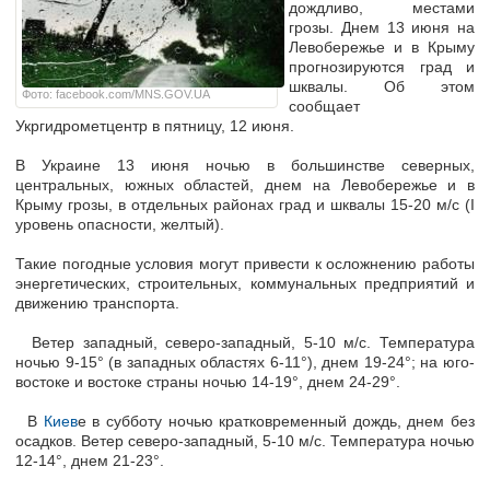
дождливо, местами
грозы. Днем 13 июня на
Левобережье и в Крыму
прогнозируются град и
шквалы. Об этом
Фото: facebook.com/MNS.GOV.UA
сообщает
Укргидрометцентр в пятницу, 12 июня.
В Украине 13 июня ночью в большинстве северных,
центральных, южных областей, днем на Левобережье и в
Крыму грозы, в отдельных районах град и шквалы 15-20 м/с (I
уровень опасности, желтый).
Такие погодные условия могут привести к осложнению работы
энергетических, строительных, коммунальных предприятий и
движению транспорта.
Ветер западный, северо-западный, 5-10 м/с. Температура
ночью 9-15° (в западных областях 6-11°), днем 19-24°; на юго-
востоке и востоке страны ночью 14-19°, днем 24-29°.
В
Киев
е в субботу ночью кратковременный дождь, днем без
осадков. Ветер северо-западный, 5-10 м/с. Температура ночью
12-14°, днем 21-23°.