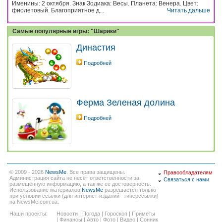
Именины: 2 октября. Знак Зодиака: Весы. Планета: Венера. Цвет:
фиолетовый. Благоприятное д...
Читать дальше
Самые популярные игры: "Шарики"
Династия
Подробней
Ферма Зеленая долина
Подробней
© 2009 - 2026
NewsMe
. Все права защищены.
Правообладателям
Администрация сайта не несёт ответственности за
Связаться с нами
размещённую информацию, а так же ее достоверность.
Использование материалов
NewsMe
разрешается только
при условии ссылки (для интернет-изданий - гиперссылки)
на NewsMe.com.ua.
Наши проекты:
Новости
|
Погода
|
Гороскоп
|
Приметы
|
Финансы
|
Авто
|
Фото
|
Видео
|
Сонник