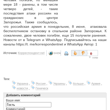
человек погибли, по меньшей
мере 18 - ранены, в том числе
четверо детей, - такие
последствия атаки россиян на
гражданских в центре
Запорожья. Также сообщалось,
что российская армия в понедельник, 8 июня, атаковала
беспилотником остановку в спальном районе Запорожья. К
сожалению, двое человек погибли, еще 15 получили ранения.
Новости от в Telegram и WhatsApp. Подписывайтесь на наши
каналы https://t. me/korrespondentnet и WhatsApp Автор: 1
0
Источник:
Корреспондент.net
0
Теги:
Украина
,
Россия
,
Украины
,
больше
,
Армия
,
новости
,
Геническ
Добавить комментарий
Ваше имя:
Комментарий: