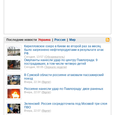
Последние новости
Украина
|
Россия
|
Мир
Кирилловское озеро в Киеве во второй раз за месяц
было загрязнено нефтепродуктами в результате атак
РФ.
Сегодня, 13:57 (
Обозреватель
)
Оккупанты нанесли удар по центру Павлограда: 9
пострадавших, в том числе четверо детей
Сегодня, 00:05 (
Зеркало недели
)
В Сумской области россияне атаковали пассажирский
поезд
Вчера, 22:34 (
Bigmir
)
Россияне нанесли удар по Павлограду: двое раненых
Вчера, 22:07 (
Bigmir
)
Зеленский: Россия сосредоточила под Москвой три слоя
ПВО
Вчера, 22:07 (
Bigmir
)