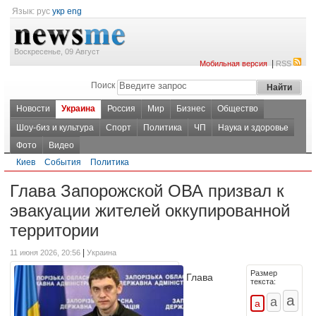
Язык:
рус
укр
eng
Воскресенье, 09 Август
|
Мобильная версия
RSS
Поиск
Новости
Украина
Россия
Мир
Бизнес
Общество
Шоу-биз и культура
Спорт
Политика
ЧП
Наука и здоровье
Фото
Видео
Киев
События
Политика
Глава Запорожской ОВА призвал к
эвакуации жителей оккупированной
территории
|
11 июня 2026, 20:56
Украина
Размер
Глава
текста: