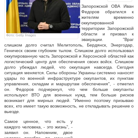
Запорожской ОВА Иван
Федоров обратился к
жителям временно
оккупированной
территории Запорожской
области и призвал к
Фото: Getty Images
эвакуации. "Враг
слишком долго считал Мелитополь, Бердянск, Энергодар,
Геническ своим глубоким тылом. Слишком долго использовал
оккупированную часть Запорожской и Херсонской областей как
логистический центр для обеспечения своих войск. Слишком
долго убеждал людей, что оккупация навсегда. Сегодня
ситуация меняется. Силы обороны Украины системно наносят
удары по военной инфраструктуре оккупантов, их пунктам
управления, складам и маршрутам обеспечения", - отметил
он. Федоров подчеркнул, что чем больше оккупанты
используют ВТО для военных нужд, тем больше рисков
возникает для мирных людей. "Именно поэтому призываю
всех, кто имеет такую возможность, не откладывать решение о
выезде.
Самое ценное, что есть у
каждого человека, - это жизнь", -
заявил он. Напомним, двое