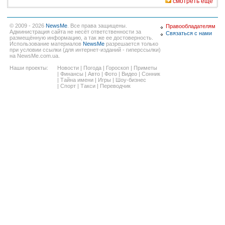
смотреть еще
© 2009 - 2026
NewsMe
. Все права защищены.
Правообладателям
Администрация сайта не несёт ответственности за
Связаться с нами
размещённую информацию, а так же ее достоверность.
Использование материалов
NewsMe
разрешается только
при условии ссылки (для интернет-изданий - гиперссылки)
на NewsMe.com.ua.
Наши проекты:
Новости
|
Погода
|
Гороскоп
|
Приметы
|
Финансы
|
Авто
|
Фото
|
Видео
|
Сонник
|
Тайна имени
|
Игры
|
Шоу-бизнес
|
Спорт
|
Такси
|
Переводчик