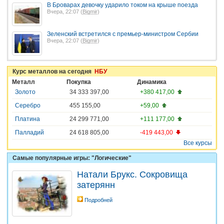
В Броварах девочку ударило током на крыше поезда
Вчера, 22:07 (
Bigmir
)
Зеленский встретился с премьер-министром Сербии
Вчера, 22:07 (
Bigmir
)
Курс металлов на сегодня
НБУ
Металл
Покупка
Динамика
Золото
34 333 397,00
+380 417,00
Серебро
455 155,00
+59,00
Платина
24 299 771,00
+111 177,00
Палладий
24 618 805,00
-419 443,00
Все курсы
Самые популярные игры: "Логические"
Натали Брукс. Сокровища
затерянн
Подробней