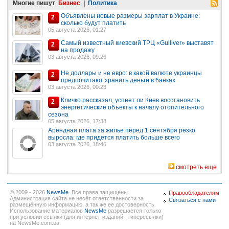
Многие пишут
Бизнес
|
Политика
Объявлены новые размеры зарплат в Украине:
2
сколько будут платить
05 августа 2026, 01:27
Самый известный киевский ТРЦ «Gulliver» выставят
2
на продажу
03 августа 2026, 09:26
Не доллары и не евро: в какой валюте украинцы
2
предпочитают хранить деньги в банках
03 августа 2026, 00:23
Кличко рассказал, успеет ли Киев восстановить
2
энергетические объекты к началу отопительного
сезона
05 августа 2026, 17:38
Арендная плата за жилье перед 1 сентября резко
выросла: где придется платить больше всего
03 августа 2026, 18:46
смотреть еще
© 2009 - 2026
NewsMe
. Все права защищены.
Правообладателям
Администрация сайта не несёт ответственности за
Связаться с нами
размещённую информацию, а так же ее достоверность.
Использование материалов
NewsMe
разрешается только
при условии ссылки (для интернет-изданий - гиперссылки)
на NewsMe.com.ua.