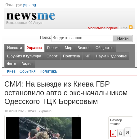
Язык:
рус
укр
eng
Воскресенье, 09 Август
|
Мобильная версия
RSS
Поиск
Новости
Украина
Россия
Мир
Бизнес
Общество
Шоу-биз и культура
Спорт
Политика
ЧП
Наука и здоровье
Фото
Видео
Киев
События
Политика
СМИ: На выезде из Киева ГБР
остановило авто с экс-начальником
Одесского ТЦК Борисовым
|
10 июня 2026, 18:49
Украина
Размер
текста: