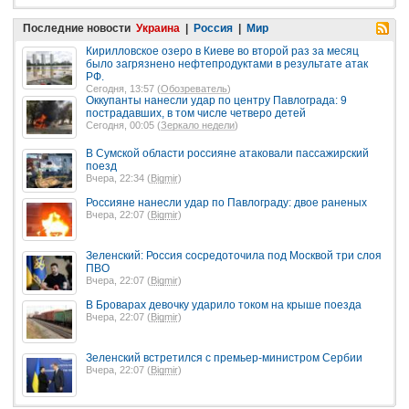
Последние новости
Украина
|
Россия
|
Мир
Кирилловское озеро в Киеве во второй раз за месяц
было загрязнено нефтепродуктами в результате атак
РФ.
Сегодня, 13:57 (
Обозреватель
)
Оккупанты нанесли удар по центру Павлограда: 9
пострадавших, в том числе четверо детей
Сегодня, 00:05 (
Зеркало недели
)
В Сумской области россияне атаковали пассажирский
поезд
Вчера, 22:34 (
Bigmir
)
Россияне нанесли удар по Павлограду: двое раненых
Вчера, 22:07 (
Bigmir
)
Зеленский: Россия сосредоточила под Москвой три слоя
ПВО
Вчера, 22:07 (
Bigmir
)
В Броварах девочку ударило током на крыше поезда
Вчера, 22:07 (
Bigmir
)
Зеленский встретился с премьер-министром Сербии
Вчера, 22:07 (
Bigmir
)