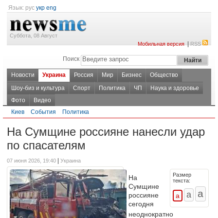
Язык:
рус
укр
eng
Суббота, 08 Август
|
Мобильная версия
RSS
Поиск
Новости
Украина
Россия
Мир
Бизнес
Общество
Шоу-биз и культура
Спорт
Политика
ЧП
Наука и здоровье
Фото
Видео
Киев
События
Политика
На Сумщине россияне нанесли удар
по спасателям
|
07 июня 2026, 19:40
Украина
Размер
На
текста:
Сумщине
россияне
сегодня
неоднократно