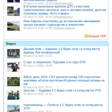
массированных ударов
03 августа 2026, 11:10 (
Обозреватель
)
В Италии произошло крупное ДТП с участием
туристического автобуса: шесть человек погибли, десятки
получили травмы. Фото и видео
03 августа 2026, 15:03 (
Обозреватель
)
Реки Европы опустились до исторических минимумов:
засуха угрожает судоходству и энергетике
04 августа 2026, 12:45 (
Зеркало недели
)
больше TOP
Видео
Динамо Київ — Карабах 1:0 Відео гола та огляд матчу
відбору Ліги конференцій
06 августа 2026, 22:53
Старт зі скоринкою. Підсумки 1-го туру УПЛ
06 августа 2026, 14:48
Війна, день 1624. СБУ уразила понад 100 стратегічно
важливих об'єктів протягом 40-денної операції впливу на
рф
05 августа 2026, 07:51
Шахтар — Кудрівка 5:1 Відео голів та огляд матчу УПЛ
03 августа 2026, 21:32
Чорноморець — Полісся 1:2. Відео голів та огляд матчу
УПЛ
02 августа 2026, 19:12