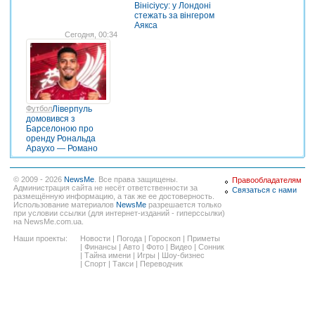
Вінісіусу: у Лондоні
стежать за вінгером
Аякса
Сегодня, 00:34
Футбол
Ліверпуль
домовився з
Барселоною про
оренду Рональда
Араухо — Романо
© 2009 - 2026
NewsMe
. Все права защищены.
Правообладателям
Администрация сайта не несёт ответственности за
Связаться с нами
размещённую информацию, а так же ее достоверность.
Использование материалов
NewsMe
разрешается только
при условии ссылки (для интернет-изданий - гиперссылки)
на NewsMe.com.ua.
Наши проекты:
Новости
|
Погода
|
Гороскоп
|
Приметы
|
Финансы
|
Авто
|
Фото
|
Видео
|
Сонник
|
Тайна имени
|
Игры
|
Шоу-бизнес
|
Спорт
|
Такси
|
Переводчик