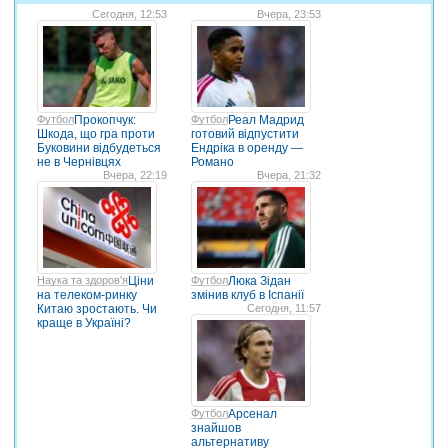
Сегодня, 12:53
Вчера, 23:53
Футбол
Прокопчук:
Футбол
Реал Мадрид
Шкода, що гра проти
готовий відпустити
Буковини відбудеться
Ендріка в оренду —
не в Чернівцях
Романо
Вчера, 22:19
Вчера, 21:32
Наука та здоров'я
Ціни
Футбол
Люка Зідан
на телеком-ринку
змінив клуб в Іспанії
Китаю зростають. Чи
Сегодня, 11:57
краще в Україні?
Футбол
Арсенал
знайшов
альтернативу