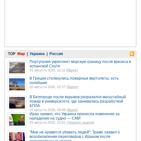
TOP
Мир
|
Украина
|
Россия
Португалия укрепляет морскую границу после кризиса в
испанской Сеуте
01 августа 2026, 22:11 (
Bigmir
)
В Греции столкнулись пожарные вертолеты, есть
погибшие
02 августа 2026, 22:37 (
Bigmir
)
В Белгороде после взрывов разразился масштабный
пожар в университете, где занимались разработкой
БПЛА
03 августа 2026, 09:06 (
Bigmir
)
Иран заявил, что Украина принесла извинения за
нападение на судно — СМИ
03 августа 2026, 23:51 (
Зеркало недели
)
"Мне не нравится убивать людей": Трамп заявил о
возобновлении переговоров с Ираном после