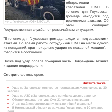
обстреливали
спасателей ГСЧС. В
течение дня Глуховская
громада находится под
вражескими атаками. Об
Фото: facebook.com/DSNS.GOV.UA
этом сообщает
Государственная служба по чрезвычайным ситуациям.
"В течение дня Глуховская громада находится под вражескими
атаками. Во время работы сотрудников ГСЧС на месте одного
из попаданий, враг прицельно ударил по пожарной машине", -
говорится в сообщении.
Позже под удар попала пожарная часть. Повреждены техника
и здание подразделения.
Cмотрите фотогалерею:
Читайте также:
Удар по Запорожью: количество пострадавших увеличилось до 30
человек
Удар по АЗС в Запорожье: двое погибших, девять раненых
Обстрел инфраструктуры Сум: 21 человек пострадал
Атаки на Днепропетровщину: есть погибший и раненый
В Николаевской области из-за удара России горело 10 гектаров
поля