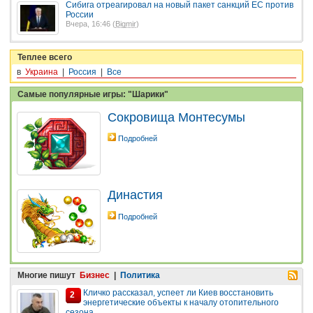
Сибига отреагировал на новый пакет санкций ЕС против
России
Вчера, 16:46 (
Bigmir
)
Теплее всего
в
Украина
|
Россия
|
Все
Самые популярные игры: "Шарики"
Сокровища Монтесумы
Подробней
Династия
Подробней
Многие пишут
Бизнес
|
Политика
Кличко рассказал, успеет ли Киев восстановить
2
энергетические объекты к началу отопительного
сезона