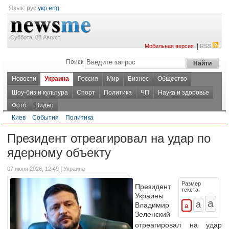
Язык:
рус
укр
eng
Суббота, 08 Август
|
Мобильная версия
RSS
Поиск
Новости
Украина
Россия
Мир
Бизнес
Общество
Шоу-биз и культура
Спорт
Политика
ЧП
Наука и здоровье
Фото
Видео
Киев
События
Политика
Президент отреагировал на удар по
ядерному объекту
|
07 июня 2026, 12:49
Украина
Размер
Президент
текста:
Украины
Владимир
Зеленский
отреагировал на удар