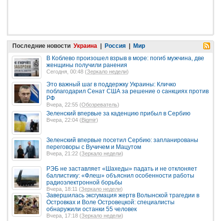
Последние новости
Украина
|
Россия
|
Мир
В Коблево произошел взрыв в море: погиб мужчина, две
женщины получили ранения
Сегодня, 00:48 (
Зеркало недели
)
Это важный шаг в поддержку Украины: Кличко
поблагодарил Сенат США за решение о санкциях против
РФ
Вчера, 22:55 (
Обозреватель
)
Зеленский впервые за каденцию прибыл в Сербию
Вчера, 22:04 (
Bigmir
)
Зеленский впервые посетил Сербию: запланированы
переговоры с Вучичем и Мацутом
Вчера, 21:22 (
Зеркало недели
)
РЭБ не заставляет «Шахеды» падать и не отклоняет
баллистику: «Флеш» объяснил особенности работы
радиоэлектронной борьбы
Вчера, 18:11 (
Зеркало недели
)
Завершилась эксгумация жертв Волынской трагедии в
Островках и Воле Островецкой: специалисты
обнаружили останки 55 человек
Вчера, 17:18 (
Зеркало недели
)