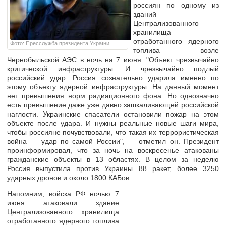
россиян по одному из
зданий
Централизованного
хранилища
отработанного ядерного
Фото: Пресслужба президента України
топлива возле
Чернобыльской АЭС в ночь на 7 июня. "Объект чрезвычайно
критической инфраструктуры. И чрезвычайно подлый
российский удар. Россия сознательно ударила именно по
этому объекту ядерной инфраструктуры. На данный момент
нет превышения норм радиационного фона. Но однозначно
есть превышение даже уже давно зашкаливающей российской
наглости. Украинские спасатели остановили пожар на этом
объекте после удара. И нужны реальные новые шаги мира,
чтобы россияне почувствовали, что такая их террористическая
война — удар по самой России", — отметил он. Президент
проинформировал, что за ночь на воскресенье атакованы
гражданские объекты в 13 областях. В целом за неделю
Россия выпустила против Украины 88 ракет, более 3250
ударных дронов и около 1800 КАБов.
Напомним, войска РФ ночью 7
июня атаковали здание
Централизованного хранилища
отработанного ядерного топлива