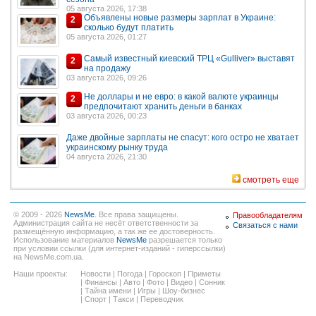
05 августа 2026, 17:38
Объявлены новые размеры зарплат в Украине:
2
сколько будут платить
05 августа 2026, 01:27
Самый известный киевский ТРЦ «Gulliver» выставят
2
на продажу
03 августа 2026, 09:26
Не доллары и не евро: в какой валюте украинцы
2
предпочитают хранить деньги в банках
03 августа 2026, 00:23
Даже двойные зарплаты не спасут: кого остро не хватает
украинскому рынку труда
04 августа 2026, 21:30
смотреть еще
© 2009 - 2026
NewsMe
. Все права защищены.
Правообладателям
Администрация сайта не несёт ответственности за
Связаться с нами
размещённую информацию, а так же ее достоверность.
Использование материалов
NewsMe
разрешается только
при условии ссылки (для интернет-изданий - гиперссылки)
на NewsMe.com.ua.
Наши проекты:
Новости
|
Погода
|
Гороскоп
|
Приметы
|
Финансы
|
Авто
|
Фото
|
Видео
|
Сонник
|
Тайна имени
|
Игры
|
Шоу-бизнес
|
Спорт
|
Такси
|
Переводчик