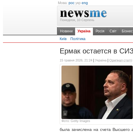
Мова:
рос
укр
eng
Понеділок, 10 Серпень
Новини
Україна
Росія
Світ
Бізнес
Київ
Політика
Ермак остается в СИЗ
|
|
15 травня 2026, 21:24
Україна
Оригінал статті
Фото: Getty Images
была зачислена на счета Высшего 