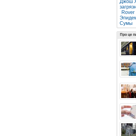
Джош 
загряз
Rover
Эпиде
Сумы
Про це 