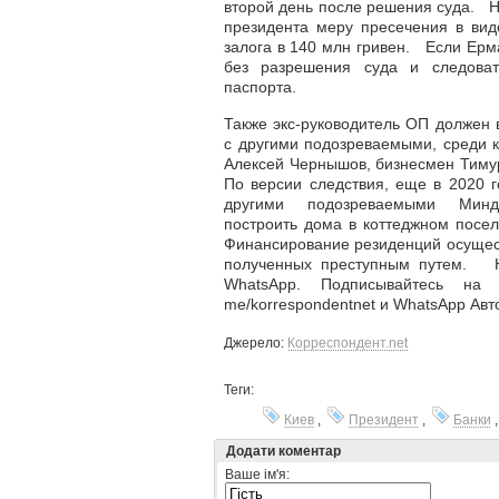
второй день после решения суда. 
президента меру пресечения в вид
залога в 140 млн гривен. Если Ерма
без разрешения суда и следоват
паспорта.
Также экс-руководитель ОП должен 
с другими подозреваемыми, среди к
Алексей Чернышов, бизнесмен Тиму
По версии следствия, еще в 2020 г
другими подозреваемыми Мин
построить дома в коттеджном посел
Финансирование резиденций осущест
полученных преступным путем. Н
WhatsApp. Подписывайтесь на н
me/korrespondentnet и WhatsApp Авто
Джерело:
Корреспондент.net
Теги:
Киев
,
Президент
,
Банки
Додати коментар
Ваше ім'я: