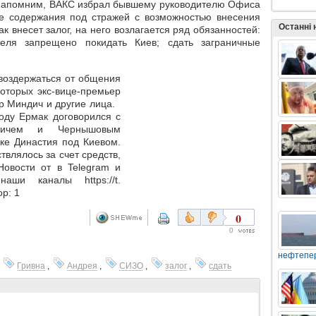
Напомним, ВАКС избрал бывшему руководителю Офиса
е содержания под стражей с возможностью внесения
Останні
к внесет залог, на него возлагается ряд обязанностей:
еля запрещено покидать Киев; сдать заграничные
воздержаться от общения
оторых экс-вице-премьер
р Миндич и другие лица.
оду Ермак договорился с
дичем и Чернышовым
ке Династия под Киевом.
влялось за счет средств,
овости от в Telegram и
аши каналы https://t.
р: 1
0
0
нефтепе
,
Гривна
,
Андрея
,
СИЗО
,
залог
,
сдать