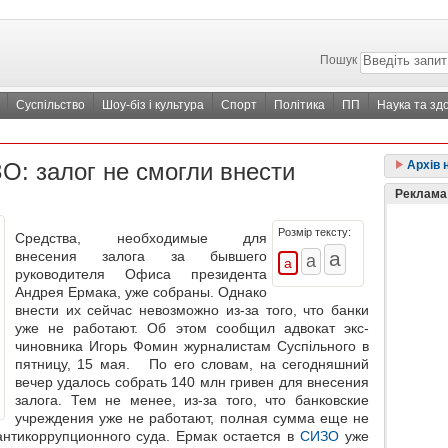
Пошук
Суспільство
Шоу-біз і культура
Спорт
Політика
ПП
Наука та зд
О: залог не смогли внести
Архів 
Реклама
Розмір тексту:
Средства, необходимые для
внесения залога за бывшего
руководителя Офиса президента
Андрея Ермака, уже собраны. Однако
внести их сейчас невозможно из-за того, что банки
уже не работают. Об этом сообщил адвокат экс-
чиновника Игорь Фомин журналистам Суспільного в
пятницу, 15 мая. По его словам, на сегодняшний
вечер удалось собрать 140 млн гривен для внесения
залога. Тем не менее, из-за того, что банковские
учреждения уже не работают, полная сумма еще не
антикоррупционного суда. Ермак остается в
СИЗО
уже