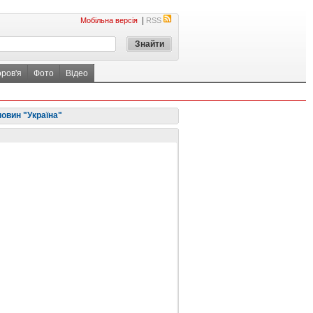
|
Мобільна версія
RSS
оров'я
Фото
Відео
новин "Україна"