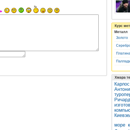
Курс ме
Металл
Золото
Серебр
Платин
Паллад
Хмара те
Карлос
Антони
туропе
Ричард
изгото
компью
Киевзе
море