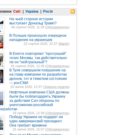
 новини
Світ
|
Україна
|
Росія
На чьей стороне истории
выступает Дональд Трамп?
06 серпня 2026, 11:34 (
Обозреватель
)
В Польше произошло очередное
нападение на украинцев
02 серпня 2026, 22:37 (
Bigmir
)
В Египте повторяют "протухший"
тезис Москвы, так действительно
ли он "нейтральный"?
01 серпня 2026, 12:39 (
Обозреватель
)
В Туле совершили покушение на
на главу компании по разработке
дронов, тот в тяжелом состоянии
— росСМИ
29 липня 2026, 13:37 (
Зеркало недели
)
Нефтяные компании США должны
были бы поблагодарить Украину
за действия Сил обороны по
уничтожению российской
реработки
29 липня 2026, 12:38 (
Обозреватель
)
Победу Украине не подарит ни
один американский президент.
Она требует времени
25 липня 2026, 15:07 (
Обозреватель
)