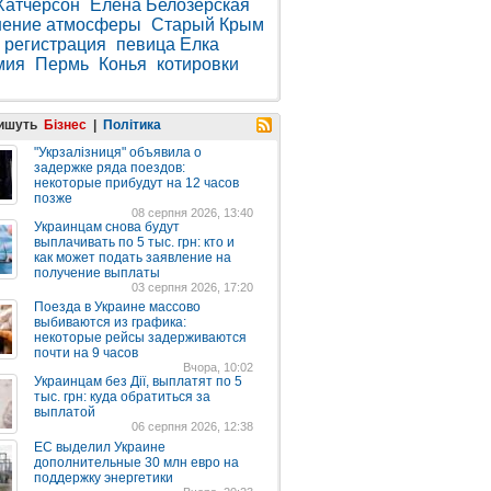
Хатчерсон
Елена Белозерская
нение атмосферы
Старый Крым
регистрация
певица Елка
мия
Пермь
Конья
котировки
пишуть
Бізнес
|
Політика
"Укрзалізниця" объявила о
задержке ряда поездов:
некоторые прибудут на 12 часов
позже
08 серпня 2026, 13:40
Украинцам снова будут
выплачивать по 5 тыс. грн: кто и
как может подать заявление на
получение выплаты
03 серпня 2026, 17:20
Поезда в Украине массово
выбиваются из графика:
некоторые рейсы задерживаются
почти на 9 часов
Вчора, 10:02
Украинцам без Дії, выплатят по 5
тыс. грн: куда обратиться за
выплатой
06 серпня 2026, 12:38
ЕС выделил Украине
дополнительные 30 млн евро на
поддержку энергетики