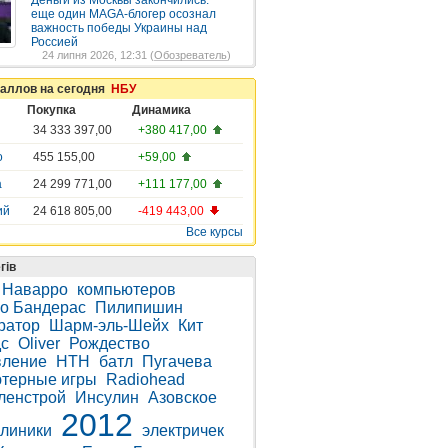
Деньги из Москвы закончились:
еще один MAGA-блогер осознал
важность победы Украины над
Россией
24 липня 2026, 12:31 (
Обозреватель
)
таллов на сегодня
НБУ
Покупка
Динамика
34 333 397,00
+380 417,00
о
455 155,00
+59,00
а
24 299 771,00
+111 177,00
ий
24 618 805,00
-419 443,00
Все курсы
гів
 Наварро
компьютеров
о Бандерас
Пилипишин
ратор
Шарм-эль-Шейх
Кит
с
Oliver
Рождество
вление
НТН
батл
Пугачева
терные игры
Radiohead
ленстрой
Инсулин
Азовское
2012
клиники
электричек