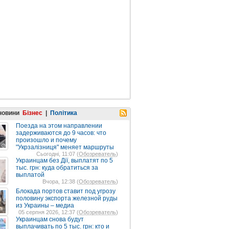
 новини
Бізнес
|
Політика
Поезда на этом направлении
задерживаются до 9 часов: что
произошло и почему
"Укрзалізниця" меняет маршруты
Сьогодні, 11:07 (
Обозреватель
)
Украинцам без Дії, выплатят по 5
тыс. грн: куда обратиться за
выплатой
Вчора, 12:38 (
Обозреватель
)
Блокада портов ставит под угрозу
половину экспорта железной руды
из Украины – медиа
05 серпня 2026, 12:37 (
Обозреватель
)
Украинцам снова будут
выплачивать по 5 тыс. грн: кто и