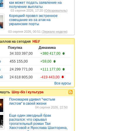
как может подать заявление на
получение выплаты
03 серпня 2026, 17:20 (
Обозреватель
)
Корецкий провел экстренное
совещание из-за атак на
украинские порты
03 серпня 2026, 00:51 (
Зеркало недели
)
таллов на сегодня
НБУ
Покупка
Динамика
34 333 397,00
+380 417,00
о
455 155,00
+59,00
а
24 299 771,00
+111 177,00
ий
24 618 805,00
-419 443,00
Все курсы
пишуть
Шоу-біз і культура
Пономарев удивил "чистым
листом" в своей жизни
04 серпня 2026, 22:50
Еще один звездный брак
распался: что скрывал
трогательный роман Таи
Хвостовой и Ярослава Шахторина,