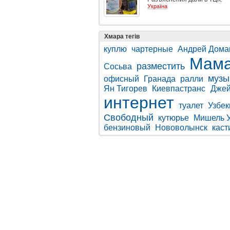
Україна
Хмара тегів
куплю
чартерные
Андрей Дома
Мам
разместить
Сосьва
музы
офисный
Гранада
ралли
Ян Тигорев
Киевпастранс
Джей
интернет
туалет
Узбек
Свободный
кутюрье
Мишель 
бензиновый
Нововолынск
каст