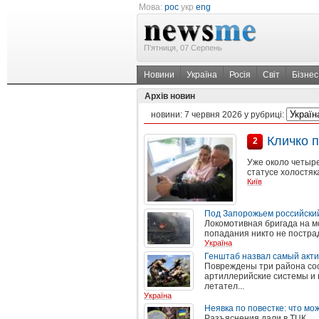
Мова:
рос
укр
eng
П'ятниця, 07 Серпень
Новини
Україна
Росія
Світ
Бізнес
Архів новин
новини:
7 червня 2026
у рубриці:
Кличко 
2
Уже около четыре
статусе холостяк
Київ
Под Запорожьем российский
Локомотивная бригада на м
попадания никто не постра
Україна
Генштаб назвал самый акти
Повреждены три района сос
артиллерийские системы и 
летател...
Україна
Неявка по повестке: что м
Разъяснения дали в ТЦК.