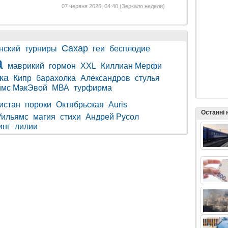
07 червня 2026, 04:40 (
Зеркало недели
)
Сахар
нский
турниры
геи
бесплодие
а
маврикий
гормон
XXL
Киллиан Мерфи
ка
Кипр
барахолка
Александров
стулья
мс МакЭвой
МВА
турфирма
истан
пороки
Октябрьская
Auris
Останні
Уильямс
магия
стихи
Андрей Русол
инг
лилии