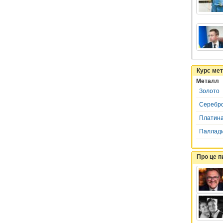
Курс ме
Металл
Золото
Серебр
Платин
Паллад
Про це 