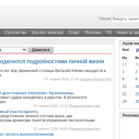
Пошук
Суспільство
Шоу-біз і культура
Спорт
Політика
ПП
Наука та зд
Архів но
Май
И
Пн
Вт
поделился подробностями личной жизни
25
2
х лет мэр украинской столицы Виталий Кличко находится в
1
2
а.
8
9
07 червня 2026, 17:40 (
Корреспондент.net
)
15
1
 дрон поразил электровоз Укрзализницы
22
2
омент удара находилась в укрытии. В результате
29
3
дал.
07 червня 2026, 14:31 (
Корреспондент.net
)
вный участок фронта
Реклама
редоточения личного состава врага, две
восемь вражеских пунктов управления беспилотными
07 червня 2026, 09:05 (
Корреспондент.net
)
ожет грозить военнообязанному