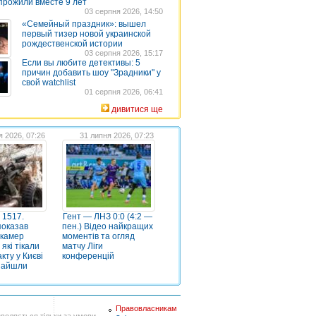
прожили вместе 9 лет
03 серпня 2026, 14:50
«Семейный праздник»: вышел
первый тизер новой украинской
рождественской истории
03 серпня 2026, 15:17
Если вы любите детективы: 5
причин добавить шоу "Зрадники" у
свой watchlist
01 серпня 2026, 06:41
дивитися ще
я 2026, 07:26
31 липня 2026, 07:23
 1517.
Гент — ЛНЗ 0:0 (4:2 —
показав
пен.) Відео найкращих
ікамер
моментів та огляд
 які тікали
матчу Ліги
акту у Києві
конференцій
знайшли
Правовласникам