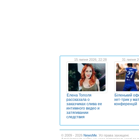
15 липня 2026, 22:28
31 липня 2
Елена Тополя
Біленький о
рассказала о
хет-трик у мат
заказчиках слива ее
конференцій
интимного видео и
затягивании
следствия
© 2009 - 2026
NewsMe
. Усі права захищені.