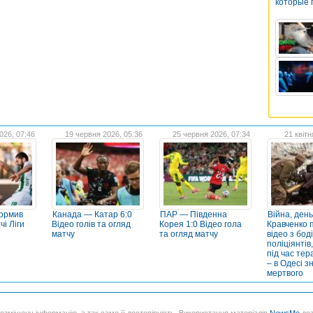
которые 
026, 07:46
19 червня 2026, 05:36
25 червня 2026, 07:34
21 квітн
формив
Канада — Катар 6:0
ПАР — Південна
Війна, день
чі Ліги
Відео голів та огляд
Корея 1:0 Відео гола
Кравченко 
матчу
та огляд матчу
відео з бод
поліціянтів,
під час тер
– в Одесі 
мертвого