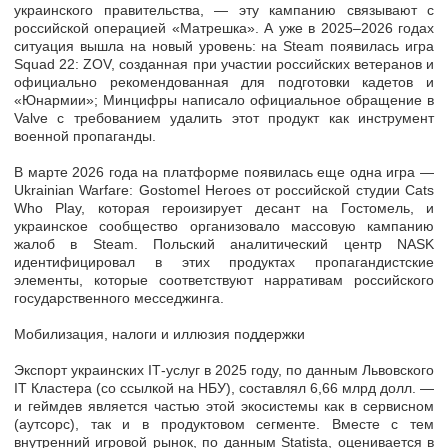
украинского правительства, — эту кампанию связывают с
российской операцией «Матрешка». А уже в 2025–2026 годах
ситуация вышла на новый уровень: на Steam появилась игра
Squad 22: ZOV, созданная при участии российских ветеранов и
официально рекомендованная для подготовки кадетов и
«Юнармии»; Минцифры написало официальное обращение в
Valve с требованием удалить этот продукт как инструмент
военной пропаганды.
В марте 2026 года на платформе появилась еще одна игра —
Ukrainian Warfare: Gostomel Heroes от российской студии Cats
Who Play, которая героизирует десант на Гостомель, и
украинское сообщество организовало массовую кампанию
жалоб в Steam. Польский аналитический центр NASK
идентифицировал в этих продуктах пропагандистские
элементы, которые соответствуют нарративам российского
государственного месседжинга.
Мобилизация, налоги и иллюзия поддержки
Экспорт украинских ІТ-услуг в 2025 году, по данным Львовского
ІТ Кластера (со ссылкой на НБУ), составлял 6,66 млрд долл. —
и геймдев является частью этой экосистемы как в сервисном
(аутсорс), так и в продуктовом сегменте. Вместе с тем
внутренний игровой рынок, по данным Statista, оценивается в