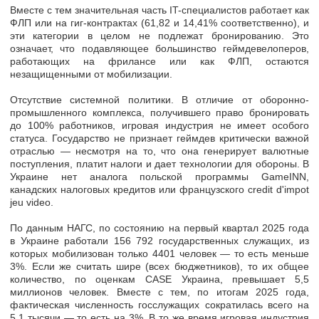
Вместе с тем значительная часть IT-специалистов работает как
ФЛП или на гиг-контрактах (61,82 и 14,41% соответственно), и
эти категории в целом не подлежат бронированию. Это
означает, что подавляющее большинство геймдевелоперов,
работающих на фрилансе или как ФЛП, остаются
незащищенными от мобилизации.
Отсутствие системной политики. В отличие от оборонно-
промышленного комплекса, получившего право бронировать
до 100% работников, игровая индустрия не имеет особого
статуса. Государство не признает геймдев критически важной
отраслью — несмотря на то, что она генерирует валютные
поступления, платит налоги и дает технологии для обороны. В
Украине нет аналога польской программы GameINN,
канадских налоговых кредитов или французского сredit d'impot
jeu video.
По данным НАГС, по состоянию на первый квартал 2025 года
в Украине работали 156 792 государственных служащих, из
которых мобилизован только 4401 человек — то есть меньше
3%. Если же считать шире (всех бюджетников), то их общее
количество, по оценкам CASE Украина, превышает 5,5
миллионов человек. Вместе с тем, по итогам 2025 года,
фактическая численность госслужащих сократилась всего на
5,1 тысячи — то есть на 3%. В то же время игровая индустрия