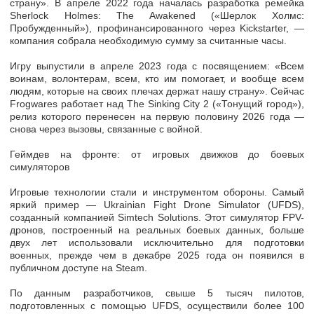
страну». В апреле 2022 года началась разработка ремейка
Sherlock Holmes: The Awakened («Шерлок Холмс:
Пробужденный»), профинансированного через Kickstarter, —
компания собрала необходимую сумму за считанные часы.
Игру выпустили в апреле 2023 года с посвящением: «Всем
воинам, волонтерам, всем, кто им помогает, и вообще всем
людям, которые на своих плечах держат нашу страну». Сейчас
Frogwares работает над The Sinking City 2 («Тонущий город»),
релиз которого перенесен на первую половину 2026 года —
снова через вызовы, связанные с войной.
Геймдев на фронте: от игровых движков до боевых
симуляторов
Игровые технологии стали и инструментом обороны. Самый
яркий пример — Ukrainian Fight Drone Simulator (UFDS),
созданный компанией Simtech Solutions. Этот симулятор FPV-
дронов, построенный на реальных боевых данных, больше
двух лет использовали исключительно для подготовки
военных, прежде чем в декабре 2025 года он появился в
публичном доступе на Steam.
По данным разработчиков, свыше 5 тысяч пилотов,
подготовленных с помощью UFDS, осуществили более 100