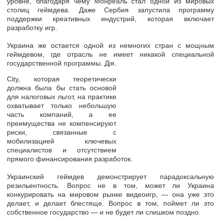
уровне, благодаря чему Монреаль стал одной из мировых
столиц геймдева. Даже Сербия запустила программу
поддержки креативных индустрий, которая включает
разработку игр.
Украина же остается одной из немногих стран с мощным
геймдевом, где отрасль не имеет никакой специальной
государственной программы. Дія.
City, которая теоретически
должна была бы стать основой
для налоговых льгот, на практике
охватывает только небольшую
часть компаний, а ее
преимущества не компенсируют
риски, связанные с
мобилизацией ключевых
специалистов и отсутствием
прямого финансирования разработок.
Украинский геймдев демонстрирует парадоксальную
резильентность. Вопрос не в том, может ли Украина
конкурировать на мировом рынке видеоигр, — она уже это
делает, и делает блестяще. Вопрос в том, поймет ли это
собственное государство — и не будет ли слишком поздно.