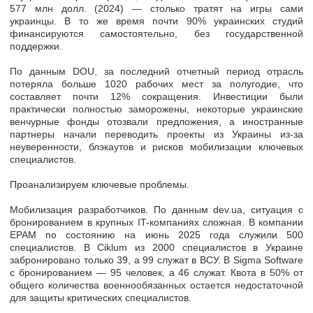
577 млн долл. (2024) — столько тратят на игры сами
украинцы. В то же время почти 90% украинских студий
финансируются самостоятельно, без государственной
поддержки.
По данным DOU, за последний отчетный период отрасль
потеряла больше 1020 рабочих мест за полугодие, что
составляет почти 12% сокращения. Инвестиции были
практически полностью заморожены, некоторые украинские
венчурные фонды отозвали предложения, а иностранные
партнеры начали переводить проекты из Украины из-за
неуверенности, блэкаутов и рисков мобилизации ключевых
специалистов.
Проанализируем ключевые проблемы.
Мобилизация разработчиков. По данным dev.ua, ситуация с
бронированием в крупных IT-компаниях сложная. В компании
EPAM по состоянию на июнь 2025 года служили 500
специалистов. В Ciklum из 2000 специалистов в Украине
забронировано только 39, а 99 служат в ВСУ. В Sigma Software
с бронированием — 95 человек, а 46 служат. Квота в 50% от
общего количества военнообязанных остается недостаточной
для защиты критических специалистов.