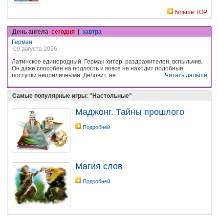
більше TOP
День ангела
сегодня
|
завтра
Герман
09 августа 2026
Латинское единородный. Герман хитер, раздражителен, вспыльчив.
Он даже способен на подлость и вовсе не находит подобные
поступки неприличными. Деловит, не ...
Читать дальше
Самые популярные игры: "Настольные"
Маджонг. Тайны прошлого
Подробней
Магия слов
Подробней