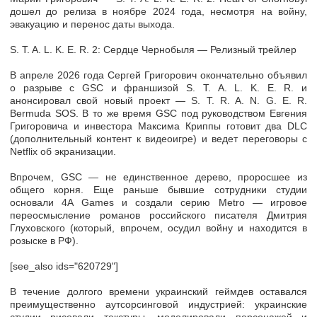
дошел до релиза в ноябре 2024 года, несмотря на войну,
эвакуацию и перенос даты выхода.
S. T. A. L. K. E. R. 2: Сердце Чернобыля — Релизный трейлер
В апреле 2026 года Сергей Григорович окончательно объявил
о разрыве с GSC и франшизой S. T. A. L. K. E. R. и
анонсировал свой новый проект — S. T. R. A. N. G. E. R.
Bermuda SOS. В то же время GSC под руководством Евгения
Григоровича и инвестора Максима Криппы готовит два DLC
(дополнительный контент к видеоигре) и ведет переговоры с
Netflix об экранизации.
Впрочем, GSC — не единственное дерево, проросшее из
общего корня. Еще раньше бывшие сотрудники студии
основали 4A Games и создали серию Metro — игровое
переосмысление романов российского писателя Дмитрия
Глуховского (который, впрочем, осудил войну и находится в
розыске в РФ).
[see_also ids="620729"]
В течение долгого времени украинский геймдев оставался
преимущественно аутсорсинговой индустрией: украинские