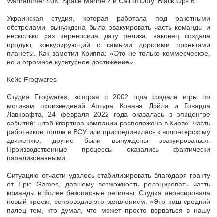
Warhammer 40K: Space Marine 2 и Call of Duty: Black Ops 6.
Украинская студия, которая работала под ракетными
обстрелами, вынуждена была эвакуировать часть команды и
несколько раз переносила дату релиза, наконец создала
продукт, конкурирующий с самыми дорогими проектами
планеты. Как заметил Криппа: «Это не только коммерческое,
но и огромное культурное достижение».
Кейс Frogwares
Студия Frogwares, которая с 2002 года создала игры по
мотивам произведений Артура Конана Дойла и Говарда
Лавкрафта, 24 февраля 2022 года оказалась в эпицентре
событий: штаб-квартира компании расположена в Киеве. Часть
работников пошла в ВСУ или присоединилась к волонтерскому
движению, другие были вынуждены эвакуироваться.
Производственные процессы оказались фактически
парализованными.
Ситуацию отчасти удалось стабилизировать благодаря гранту
от Epic Games, давшему возможность релоцировать часть
команды в более безопасные регионы. Студия анонсировала
новый проект, сопроводив это заявлением: «Это наш средний
палец тем, кто думал, что может просто ворваться в нашу