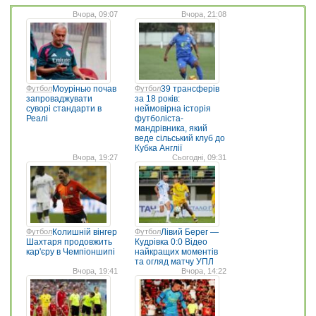
Вчора, 09:07
Вчора, 21:08
Футбол
Моурінью почав
Футбол
39 трансферів
запроваджувати
за 18 років:
суворі стандарти в
неймовірна історія
Реалі
футболіста-
мандрівника, який
веде сільський клуб до
Кубка Англії
Вчора, 19:27
Сьогодні, 09:31
Футбол
Колишній вінгер
Футбол
Лівий Берег —
Шахтаря продовжить
Кудрівка 0:0 Відео
кар'єру в Чемпіоншипі
найкращих моментів
та огляд матчу УПЛ
Вчора, 19:41
Вчора, 14:22