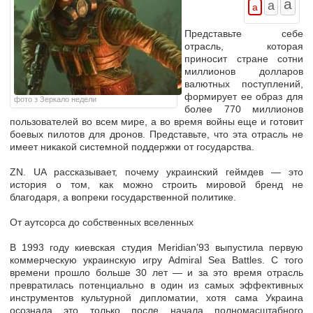
Представьте себе
отрасль, которая
приносит стране сотни
миллионов долларов
валютных поступлений,
формирует ее образ для
фото з Зеркало недели
более 770 миллионов
пользователей во всем мире, а во время войны еще и готовит
боевых пилотов для дронов. Представьте, что эта отрасль не
имеет никакой системной поддержки от государства.
ZN. UA рассказывает, почему украинский геймдев — это
история о том, как можно строить мировой бренд не
благодаря, а вопреки государственной политике.
От аутсорса до собственных вселенных
В 1993 году киевская студия Meridian’93 выпустила первую
коммерческую украинскую игру Admiral Sea Battles. С того
времени прошло больше 30 лет — и за это время отрасль
превратилась потенциально в один из самых эффективных
инструментов культурной дипломатии, хотя сама Украина
осознала это только после начала полномасштабного