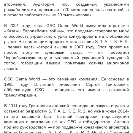
вторжения. Аудитория игр, созданных украинскими
разработчиками, превышает 770 миллионов пользователей, а
в отрасли работает свыше 20 тысяч человек.
В 2001 году, когда GSC Game World выпустила стратегию
«Казаки: Европейские войны», это продемонстрировало миру
способность украинских студий конкурировать на глобальном
рынке. Но настоящим прорывом стала серия S. T. A. L. K. E. R.
, первая часть которой вышла в 2007 году. Этот проект не
просто получил культовый статус — он превратил
Чернобыльскую зону в узнаваемый украинский культурный
топос, говорящий языком, понятным сотням миллионов
людей.
GSC Game World — это семейная компания. Ее основал в
1995 году 16-летний киевлянин Сергей Григорович,
аббревиатура GSC — инициалы его имени в латинской
транслитерации.
В 2011 году Григорович-старший неожиданно закрыл студию и
остановил разработку S. T. A. L. K. E. R. 2, но уже в конце 2014-
го его младший брат Евгений Григорович перезапустил
компанию и возглавил ее как CEO и геймдиректор. Именно
под его руководством — при поддержке креативного директора
Марии Григорович — S. T. A. L. K. E. R. 2: Heart of Chornobyl