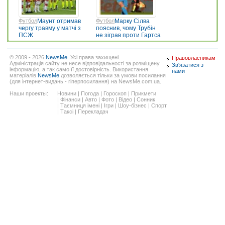
Футбол
Маунт отримав
Футбол
Марку Сілва
чергу травму у матчі з
пояснив, чому Трубін
ПСЖ
не зіграв проти Гартса
© 2009 - 2026
NewsMe
. Усі права захищені.
Правовласникам
Адміністрація сайту не несе відповідальності за розміщену
Зв'язатися з
інформацію, а так само її достовірність. Використання
нами
матеріалів
NewsMe
дозволяється тільки за умови посилання
(для інтернет-видань - гіперпосилання) на NewsMe.com.ua.
Наши проекты:
Новини
|
Погода
|
Гороскоп
|
Прикмети
|
Фінанси
|
Авто
|
Фото
|
Відео
|
Сонник
|
Таємниця імені
|
Ігри
|
Шоу-бізнес
|
Спорт
|
Таксі
|
Перекладач