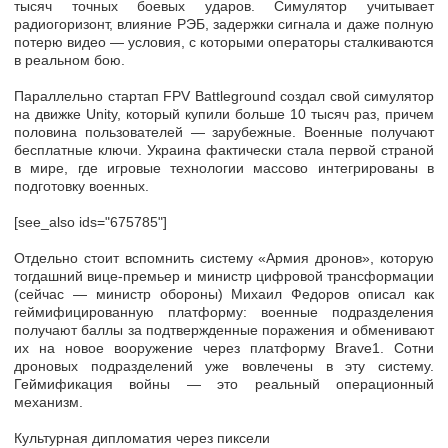
тысяч точных боевых ударов. Симулятор учитывает
радиогоризонт, влияние РЭБ, задержки сигнала и даже полную
потерю видео — условия, с которыми операторы сталкиваются
в реальном бою.
Параллельно стартап FPV Battleground создал свой симулятор
на движке Unity, который купили больше 10 тысяч раз, причем
половина пользователей — зарубежные. Военные получают
бесплатные ключи. Украина фактически стала первой страной
в мире, где игровые технологии массово интегрированы в
подготовку военных.
[see_also ids="675785"]
Отдельно стоит вспомнить систему «Армия дронов», которую
тогдашний вице-премьер и министр цифровой трансформации
(сейчас — министр обороны) Михаил Федоров описал как
геймифицированную платформу: военные подразделения
получают баллы за подтвержденные поражения и обменивают
их на новое вооружение через платформу Brave1. Сотни
дроновых подразделений уже вовлечены в эту систему.
Геймификация войны — это реальный операционный
механизм.
Культурная дипломатия через пиксели