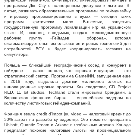
украинской тематикой. В-четвертых, интегрировать геймдев в
программы Дія. City с полноценным доступом к льготам. В-
пятых, развивать образовательные программы по геймдизайну
и игровому программированию в вузах — сегодня таких
программ критически мало. В-шестых, запустить
государственную программу локализации игр на украинском
языке. И, наконец, в-седьмых, создать межведомственную
рабочую группу «Геймдев + оборона», которая
систематизирует опыт использования игровых технологий для
потребностей ВСУ и будет координировать госзаказ на
симуляторы.
Польша — ближайший географический сосед и конкурент в
геймдеве — давно поняла, что игровая индустрия — это
стратегический сектор. Программа GameINN, запущенная еще
в 2016 году, выделила десятки миллионов злотых на
инновационные игровые проекты. Как следствие, CD Projekt
RED, 11 bit studios, Techland стали мировыми брендами, а
Варшавская фондовая биржа — европейским лидером по
количеству листинговых геймдев-компаний.
Франция ввела credit d'impot jeu video — налоговый кредит до
30% затрат на разработку видеоигр. Это помогло превратить
Ubisoft, Quantic Dream и Arkane в глобальных игроков. Канада
предлагает похожие налоговые льготы на провинциальном