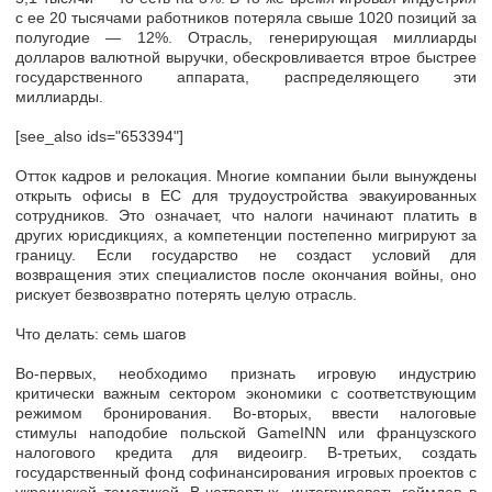
с ее 20 тысячами работников потеряла свыше 1020 позиций за
полугодие — 12%. Отрасль, генерирующая миллиарды
долларов валютной выручки, обескровливается втрое быстрее
государственного аппарата, распределяющего эти
миллиарды.
[see_also ids="653394"]
Отток кадров и релокация. Многие компании были вынуждены
открыть офисы в ЕС для трудоустройства эвакуированных
сотрудников. Это означает, что налоги начинают платить в
других юрисдикциях, а компетенции постепенно мигрируют за
границу. Если государство не создаст условий для
возвращения этих специалистов после окончания войны, оно
рискует безвозвратно потерять целую отрасль.
Что делать: семь шагов
Во-первых, необходимо признать игровую индустрию
критически важным сектором экономики с соответствующим
режимом бронирования. Во-вторых, ввести налоговые
стимулы наподобие польской GameINN или французского
налогового кредита для видеоигр. В-третьих, создать
государственный фонд софинансирования игровых проектов с