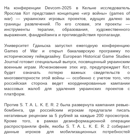
На конференции Devcom-2025 в Кельне исследователь
Ярослав Кот представил концепцию «игр войны» (games of
war) — украинских игровых проектов, идущих далеко за
границы развлечений. По его словам, эти проекты —
инструменты терапии, образования, художественного
выражения, фандрейзинга и противодействия пропаганде.
Университет Гданьска запустил ежегодную конференцию
Games of War и открыл бакалаврскую программу по
историческому геймдизайну. European Historical Game Studies
Journal готовит специальный выпуск, посвященный украинским
военным играм. Исчезновение этих игр, предупреждает Кот,
будет означать потерю важных свидетельств о
многовекторности этой войны — особенно с учетом того, что
российская сторона ведет координированные кампании
массовых жалоб для удаления украинских проектов с
платформ.
Против S. T. A. L. K. E. R. 2 была развернута кампания ревью-
бомбинга, где российским игрокам предлагали писать
негативные рецензии за 5 рублей за каждые 200 просмотров.
Кроме того, в рамках дезинформационной операции
распространяли фейк, якобы S. T. A. L. K. E. R. 2 собирает
данные игроков для мобилизационных потребностей