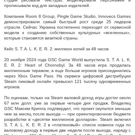
студии рисовали текстуры, моделировали персонажей и
прописывали код для западных издателей.
Компании Room 8 Group, Pingle Game Studio, Innovecs Games
демонстрировали самый быстрый рост среди 25 лидеров
отрасли. Сейчас Украина постепенно переходит от сервисной
модели к созданию собственных культурных «вселенных»,
которые становятся визиткой страны.
Кейс S. T. A. L. K. E. R. 2: миллион копий за 48 часов
20 ноября 2024 года GSC Game World выпустила S. T. A. L. K.
E. R. 2: Heart of Chornobyl. За 48 часов игра продалась
миллионным тиражом, а еще больше игроков присоединились
через Xbox Game Pass. На сервисе цифровой дистрибуции
Steam пиковый онлайн превысил 121 тысячу одновременных
игроков.
По оценкам, только на Steam валовой доход игры достиг около
67 млн долл. уже за первые четыре дня продаж. Владелец
GSC Максим Криппа подтвердил, что проект окупился меньше
чем за месяц после выхода — при ориентировочном бюджете
разработки в «десятки миллионов долларов». Steam включил
S. T. A. L. K. E. R. 2 в «платиновый» список новинок года по
валовому доходу в первые две недели после выхода, наряду с