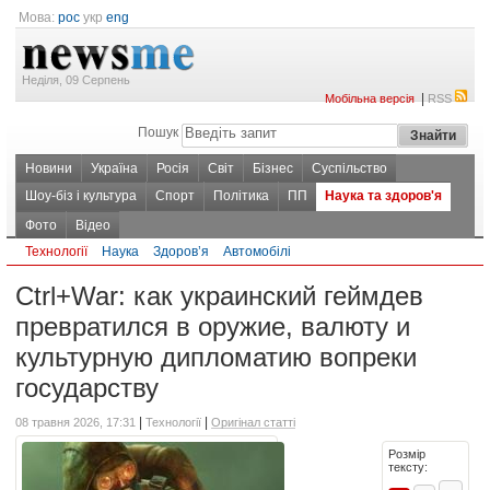
Мова:
рос
укр
eng
Неділя, 09 Серпень
|
Мобільна версія
RSS
Пошук
Новини
Україна
Росія
Світ
Бізнес
Суспільство
Шоу-біз і культура
Спорт
Політика
ПП
Наука та здоров'я
Фото
Відео
Технології
Наука
Здоров’я
Автомобілі
Ctrl+War: как украинский геймдев
превратился в оружие, валюту и
культурную дипломатию вопреки
государству
|
|
08 травня 2026, 17:31
Технології
Оригінал статті
Розмір
тексту: