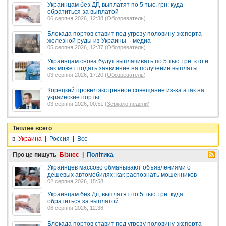
Украинцам без Дії, выплатят по 5 тыс. грн: куда
обратиться за выплатой
06 серпня 2026, 12:38 (
Обозреватель
)
Блокада портов ставит под угрозу половину экспорта
железной руды из Украины – медиа
05 серпня 2026, 12:37 (
Обозреватель
)
Украинцам снова будут выплачивать по 5 тыс. грн: кто и
как может подать заявление на получение выплаты
03 серпня 2026, 17:20 (
Обозреватель
)
Корецкий провел экстренное совещание из-за атак на
украинские порты
03 серпня 2026, 00:51 (
Зеркало недели
)
Теплее всего
в
Украина
|
Россия
|
Все
Про це пишуть
Бізнес
|
Політика
Украинцев массово обманывают объявлениями о
дешевых автомобилях: как распознать мошенников
02 серпня 2026, 15:58
Украинцам без Дії, выплатят по 5 тыс. грн: куда
обратиться за выплатой
06 серпня 2026, 12:38
Блокада портов ставит под угрозу половину экспорта