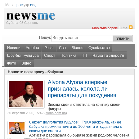
Мова:
рос
укр
eng
Субота, 08 Серпень
|
Мобільна версія
RSS
Пошук
Новини
Україна
Росія
Світ
Бізнес
Суспільство
Шоу-біз і культура
Спорт
Політика
ПП
Наука та здоров'я
Фото
Відео
Новости по запросу - бабушка
Alyona Alyona впервые
призналась, колола ли
препараты для похудения
Звезда сцены ответила на критику своей
фигуры
30 березня 2026, 15:42 (
ivona.com.ua
)
Секрет долголетия гуцулов: FIЇNKA раскрыла, как ее
бабушка прожила почти до 100 лет и откуда знала о
своем дне смерти
Артистка рассказала об образе жизни родного человека