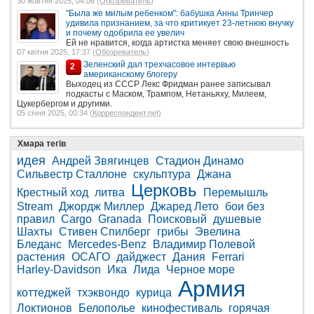
30 жовтня 2025, 04:06 (
Обозреватель
)
"Была же милым ребенком": бабушка Анны Тринчер
удивила признанием, за что критикует 23-летнюю внучку
и почему одобрила ее увелич
Ей не нравится, когда артистка меняет свою внешность
07 квітня 2025, 17:37 (
Обозреватель
)
Зеленский дал трехчасовое интервью
2
американскому блогеру
Выходец из СССР Лекс Фридман ранее записывал
подкасты с Маском, Трампом, Нетаньяху, Милеем,
Цукербергом и другими.
05 січня 2025, 00:34 (
Корреспондент.net
)
Хмара тегів
идея
Андрей Звягинцев
Стадион Динамо
Сильвестр Сталлоне
скульптура
Джана
Церковь
Крестный ход
литва
Перемышль
Stream
Джордж Миллер
Джаред Лето
бои без
правил
Cargo
Granada
Поисковый
душевые
Шахты
Стивен Спилберг
грибы
Эвелина
Бледанс
Mercedes-Benz
Владимир Полевой
растения
ОСАГО
дайджест
Дания
Ferrari
Harley-Davidson
Ика
Лида
Черное море
Армия
коттеджей
тхэквондо
курица
Локтионов
Белополье
кинофестиваль
горячая