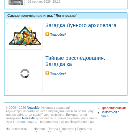
02 серпня 2026, 19:12
Самые популярные игры: "Логические"
Загадка Лунного архипелага
Подробней
Тайные расследования.
Загадка ка
Подробней
© 2009 - 2026
NewsMe
. Усі права захищені.
Правовласникам
Адміністрація сайту не несе відповідальності за розміщену
Зв'язатися з
інформацію, а так само її достовірність. Використання
нами
матеріалів
NewsMe
дозволяється тільки за умови посилання
(для інтернет-видань - гіперпосилання) на NewsMe.com.ua.
Наши проекты:
Новини
|
Погода
|
Гороскоп
|
Прикмети