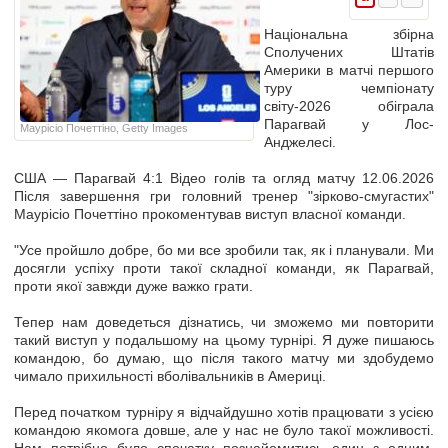
Національна збірна
Сполучених Штатів
Америки в матчі першого
туру чемпіонату
світу-2026 обіграла
Парагвай у Лос-
Маурісіо Почеттіно, Getty Images
Анджелесі.
США — Парагвай 4:1 Відео голів та огляд матчу 12.06.2026
Після завершення гри головний тренер "зірково-смугастих"
Маурісіо Почеттіно прокоментував виступ власної команди.
"Усе пройшло добре, бо ми все зробили так, як і планували. Ми
досягли успіху проти такої складної команди, як Парагвай,
проти якої завжди дуже важко грати.
Тепер нам доведеться дізнатись, чи зможемо ми повторити
такий виступ у подальшому на цьому турнірі. Я дуже пишаюсь
командою, бо думаю, що після такого матчу ми здобудемо
чимало прихильності вболівальників в Америці.
Перед початком турніру я відчайдушно хотів працювати з усією
командою якомога довше, але у нас не було такої можливості.