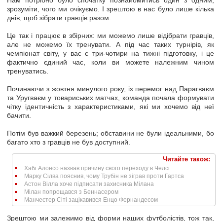
Нам потрібно було спочатку познайомитись один з одним,
зрозуміти, чого ми очікуємо. І зрештою в нас було лише кілька
днів, щоб зібрати гравців разом.
Це так і працює в збірних: ми можемо лише відібрати гравців,
але не можемо їх тренувати. А під час таких турнірів, як
чемпіонат світу, у вас є три-чотири на тижні підготовку, і це
фактично єдиний час, коли ви можете належним чином
тренуватись.
Починаючи з жовтня минулого року, із перемог над Парагваєм
та Уругваєм у товариських матчах, команда почала формувати
чітку ідентичність з характеристиками, які ми хочемо від неї
бачити.
Потім був важкий березень; обставини не були ідеальними, бо
багато хто з гравців не був доступний.
Читайте також:
Хабі Алонсо назвав причину свого переходу в Челсі
Марку Сілва пояснив, чому Трубін не зіграв проти Гартса
Астон Вілла хоче підписати захисника Мілана
Мілан попрощався з Беннасером
Манчестер Сіті зацікавився Енцо Фернандесом
Зрештою ми залежимо від форми наших футболістів, тож так,