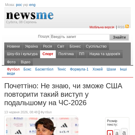
Мова:
рос
укр
eng
Субота, 08 Серпень
|
Мобільна версія
RSS
Пошук
Новини
Україна
Росія
Світ
Бізнес
Суспільство
Шоу-біз і культура
Спорт
Політика
ПП
Наука та здоров'я
Фото
Відео
Футбол
Бокс
Баскетбол
Теніс
Формула-1
Хокей
Шахи
Інші
види
Почеттіно: Не знаю, чи зможе США
повторити такий виступ у
подальшому на ЧС-2026
|
13 червня 2026, 08:48
Футбол
Розмір
тексту: