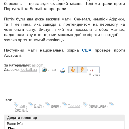
березень — це завжди складний місяць. Тоді ми грали проти
Португалії та Бельгії та програли.
Потім були два дуже важливі матчі: Сенегал, чемпіон Африки,
та Німеччина, яка завжди є претендентом на перемогу на
чемпіонаті світу. Виступ, який ми показали в обох матчах,
надав нам віру в те, що ми можемо добре зіграти сьогодні", —
заявив аргентинський фахівець.
Наступний матч національна збірна
США
проведе проти
Австралії.
За матеріалами:
as.com
0
Джерело:
football.ua
0
Теги:
все
,
США
,
один
,
Тренер
,
Аргентина
,
Уругвай
Додати коментар
Ваше ім'я: