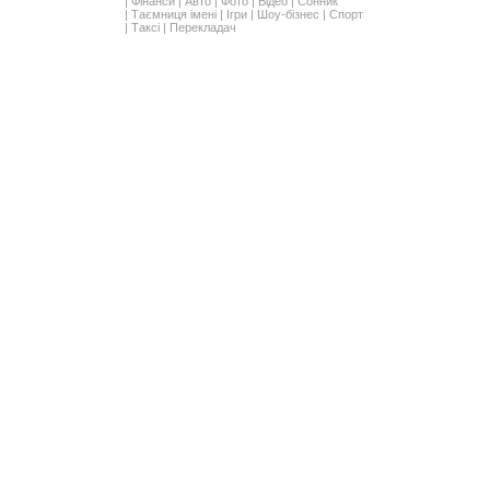
|
Фінанси
|
Авто
|
Фото
|
Відео
|
Сонник
|
Таємниця імені
|
Ігри
|
Шоу-бізнес
|
Спорт
|
Таксі
|
Перекладач