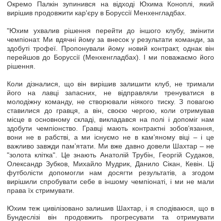
Окремо Палкін зупинився на відході Юхима Коноплі, який
вирішив продовжити кар'єру в Боруссії Менхенгладбах.
"Юхим ухвалив рішення перейти до іншого клубу, змінити
чемпіонат. Ми вдячні йому за внесок у результати команди, за
здобуті трофеї. Пропонували йому новий контракт, однак він
перейшов до Боруссії (Менхенгладбах). І ми поважаємо його
рішення.
Коли дізналися, що він вирішив залишити клуб, не тримали
його на лавці запасних, не відправляли тренуватися в
молодіжну команду, не створювали ніякого тиску. З повагою
ставилися до гравця, а він, своєю чергою, коли отримував
місце в основному складі, викладався на полі і допоміг нам
здобути чемпіонство. Гравці мають контрактні зобов’язання,
вони не в рабстві, а ми існуємо не в кам’яному віці – і це
важливо завжди пам’ятати. Ми вже давно довели Шахтар – не
"золота клітка". Це знають Анатолій Трубін, Георгій Судаков,
Олександр Зубков, Михайло Мудрик, Данило Сікан, Кевін. Ці
футболісти допомогли нам досягти результатів, а згодом
вирішили спробувати себе в іншому чемпіонаті, і ми не мали
права їх стримувати.
Юхим теж цивілізовано залишив Шахтар, і я сподіваюся, що в
Бундеслізі він продовжить прогресувати та отримувати