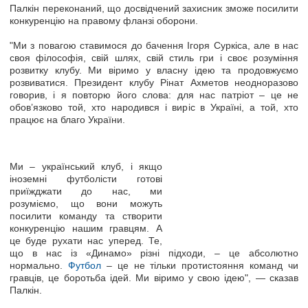
Палкін переконаний, що досвідчений захисник зможе посилити
конкуренцію на правому фланзі оборони.
"Ми з повагою ставимося до бачення Ігоря Суркіса, але в нас
своя філософія, свій шлях, свій стиль гри і своє розуміння
розвитку клубу. Ми віримо у власну ідею та продовжуємо
розвиватися. Президент клубу Рінат Ахметов неодноразово
говорив, і я повторю його слова: для нас патріот – це не
обов’язково той, хто народився і виріс в Україні, а той, хто
працює на благо України.
Ми – український клуб, і якщо
іноземні футболісти готові
приїжджати до нас, ми
розуміємо, що вони можуть
посилити команду та створити
конкуренцію нашим гравцям. А
це буде рухати нас уперед. Те,
що в нас із «Динамо» різні підходи, – це абсолютно
нормально.
Футбол
– це не тільки протистояння команд чи
гравців, це боротьба ідей. Ми віримо у свою ідею", — сказав
Палкін.