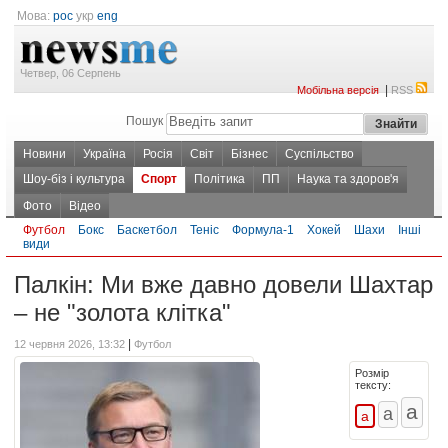
Мова:
рос
укр
eng
Четвер, 06 Серпень
|
Мобільна версія
RSS
Пошук
Новини
Україна
Росія
Світ
Бізнес
Суспільство
Шоу-біз і культура
Спорт
Політика
ПП
Наука та здоров'я
Фото
Відео
Футбол
Бокс
Баскетбол
Теніс
Формула-1
Хокей
Шахи
Інші
види
Палкін: Ми вже давно довели Шахтар
– не "золота клітка"
|
12 червня 2026, 13:32
Футбол
Розмір
тексту: