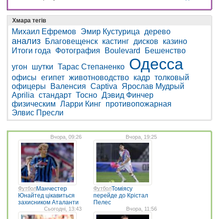
Хмара тегів
Михаил Ефремов
Эмир Кустурица
дерево
анализ
Благовещенск
кастинг
дисков
казино
Итоги года
Фотография
Boulevard
Бешенство
Одесса
угон
шутки
Тарас Степаненко
офисы
египет
животноводство
кадр
толковый
офицеры
Валенсия
Captiva
Ярослав Мудрый
Aprilia
стандарт
Тосно
Дэвид Финчер
физическим
Ларри Кинг
противопожарная
Элвис Пресли
Вчора, 09:26
Вчора, 19:25
Футбол
Манчестер
Футбол
Томіясу
Юнайтед цікавиться
перейде до Крістал
захисником Аталанти
Пелес
Сьогодні, 13:43
Вчора, 11:56