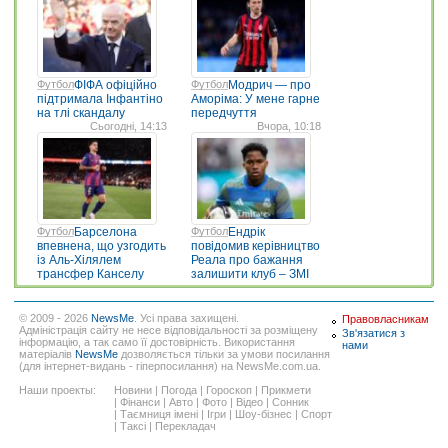
Футбол
ФІФА офіційно
Футбол
Модрич — про
підтримала Інфантіно
Аморіма: У мене гарне
на тлі скандалу
передчуття
Сьогодні, 14:13
Вчора, 10:18
Футбол
Барселона
Футбол
Ендрік
впевнена, що узгодить
повідомив керівництво
із Аль-Хілялем
Реала про бажання
трансфер Канселу
залишити клуб – ЗМІ
© 2009 - 2026
NewsMe
. Усі права захищені.
Правовласникам
Адміністрація сайту не несе відповідальності за розміщену
Зв'язатися з
інформацію, а так само її достовірність. Використання
нами
матеріалів
NewsMe
дозволяється тільки за умови посилання
(для інтернет-видань - гіперпосилання) на NewsMe.com.ua.
Наши проекты:
Новини
|
Погода
|
Гороскоп
|
Прикмети
|
Фінанси
|
Авто
|
Фото
|
Відео
|
Сонник
|
Таємниця імені
|
Ігри
|
Шоу-бізнес
|
Спорт
|
Таксі
|
Перекладач