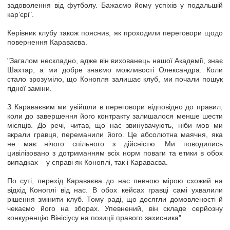
задоволення від футболу. Бажаємо йому успіхів у подальшій
кар’єрі".
Керівник клубу також пояснив, як проходили переговори щодо
повернення Караваєва.
"Загалом нескладно, адже він вихованець нашої Академії, знає
Шахтар, а ми добре знаємо можливості Олександра. Коли
стало зрозуміло, що Конопля залишає клуб, ми почали пошук
гідної заміни.
З Караваєвим ми увійшли в переговори відповідно до правил,
коли до завершення його контракту залишалося менше шести
місяців. До речі, читав, що нас звинувачують, ніби мов ми
вкрали гравця, переманили його. Це абсолютна маячня, яка
не має нічого спільного з дійсністю. Ми поводились
цивілізовано з дотриманням всіх норм поваги та етики в обох
випадках – у справі як Коноплі, так і Караваєва.
По суті, перехід Караваєва до нас певною мірою схожий на
відхід Коноплі від нас. В обох кейсах гравці самі ухвалили
рішення змінити клуб. Тому раді, що досягли домовленості й
чекаємо його на зборах. Упевнений, він складе серйозну
конкуренцію Вінісіусу на позиції правого захисника".