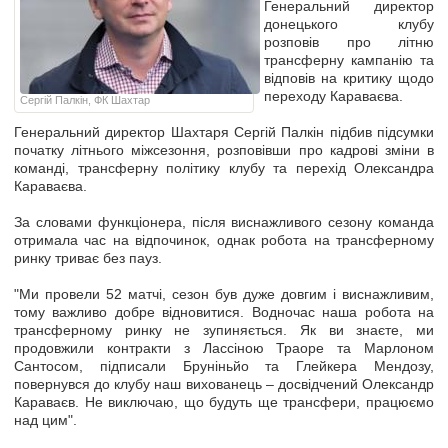
Генеральний директор
донецького клубу
розповів про літню
трансферну кампанію та
відповів на критику щодо
переходу Караваєва.
Сергій Палкін, ФК Шахтар
Генеральний директор Шахтаря Сергій Палкін підбив підсумки
початку літнього міжсезоння, розповівши про кадрові зміни в
команді, трансферну політику клубу та перехід Олександра
Караваєва.
За словами функціонера, після виснажливого сезону команда
отримала час на відпочинок, однак робота на трансферному
ринку триває без пауз.
"Ми провели 52 матчі, сезон був дуже довгим і виснажливим,
тому важливо добре відновитися. Водночас наша робота на
трансферному ринку не зупиняється. Як ви знаєте, ми
продовжили контракти з Лассіною Траоре та Марлоном
Сантосом, підписали Бруніньйо та Глейкера Мендозу,
повернувся до клубу наш вихованець – досвідчений Олександр
Караваєв. Не виключаю, що будуть ще трансфери, працюємо
над цим".