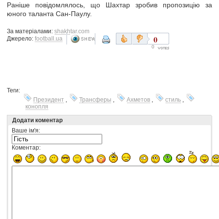
Раніше повідомлялось, що Шахтар зробив пропозицію за
юного таланта Сан-Паулу.
За матеріалами:
shakhtar.com
0
Джерело:
football.ua
0
Теги:
Президент
,
Трансферы
,
Ахметов
,
стиль
,
конопля
Додати коментар
Ваше ім'я:
Коментар: