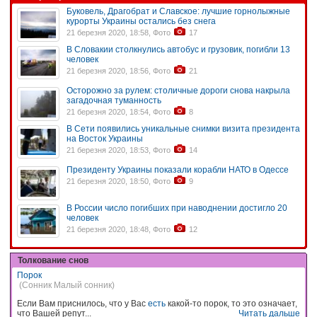
Буковель, Драгобрат и Славское: лучшие горнолыжные
курорты Украины остались без снега
21 березня 2020, 18:58, Фото
17
В Словакии столкнулись автобус и грузовик, погибли 13
человек
21 березня 2020, 18:56, Фото
21
Осторожно за рулем: столичные дороги снова накрыла
загадочная туманность
21 березня 2020, 18:54, Фото
8
В Сети появились уникальные снимки визита президента
на Восток Украины
21 березня 2020, 18:53, Фото
14
Президенту Украины показали корабли НАТО в Одессе
21 березня 2020, 18:50, Фото
9
В России число погибших при наводнении достигло 20
человек
21 березня 2020, 18:48, Фото
12
Толкование снов
Порок
(Сонник Малый сонник)
Если Вам приснилось, что у Вас
есть
какой-то порок, то это означает,
что Вашей репут...
Читать дальше