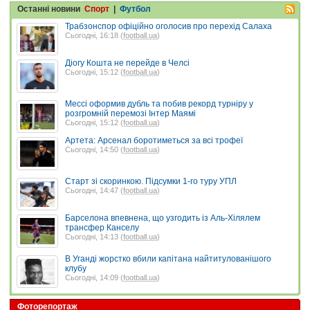
Останні новини
Спорт
|
Футбол
Трабзонспор офіційно оголосив про перехід Салаха
Сьогодні, 16:18 (
football.ua
)
Діогу Кошта не перейде в Челсі
Сьогодні, 15:12 (
football.ua
)
Мессі оформив дубль та побив рекорд турніру у
розгромній перемозі Інтер Маямі
Сьогодні, 15:12 (
football.ua
)
Артета: Арсенал боротиметься за всі трофеї
Сьогодні, 14:50 (
football.ua
)
Старт зі скоринкою. Підсумки 1-го туру УПЛ
Сьогодні, 14:47 (
football.ua
)
Барселона впевнена, що узгодить із Аль-Хілялем
трансфер Канселу
Сьогодні, 14:13 (
football.ua
)
В Уганді жорстко вбили капітана найтитулованішого
клубу
Сьогодні, 14:09 (
football.ua
)
Фоторепортаж