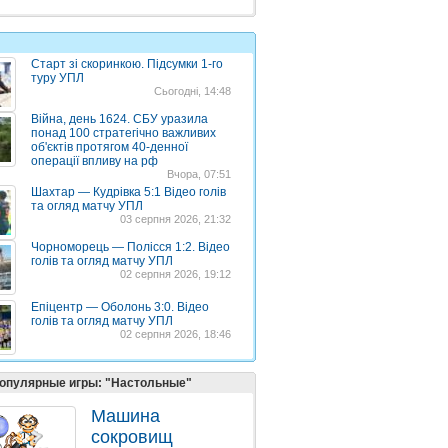
Старт зі скоринкою. Підсумки 1-го
туру УПЛ
Сьогодні, 14:48
Війна, день 1624. СБУ уразила
понад 100 стратегічно важливих
об'єктів протягом 40-денної
операції впливу на рф
Вчора, 07:51
Шахтар — Кудрівка 5:1 Відео голів
та огляд матчу УПЛ
03 серпня 2026, 21:32
Чорноморець — Полісся 1:2. Відео
голів та огляд матчу УПЛ
02 серпня 2026, 19:12
Епіцентр — Оболонь 3:0. Відео
голів та огляд матчу УПЛ
02 серпня 2026, 18:46
опулярные игры: "Настольные"
Машина
сокровищ