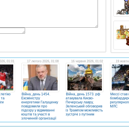
026, 01:01
17 лютого 2026, 01:08
16 червня 2026, 01:02
19 жовтн
летіко
Війна, день 1454.
Війна, день 1573. рф
Мессі став
 та
Ексміністру
атакувала Києво-
бомбардир
іги
енергетики Галущенку
Печерську лавру,
регулярног
повідомили про
Зеленський обговорив
МЛС
підозру у відмиванні
із Трампом можливість
коштів та участі в
зустрічі з путіним
злочинній організації