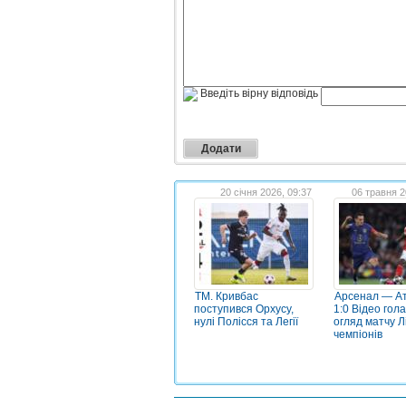
Введіть вірну відповідь
20 січня 2026, 09:37
06 травня 2
ТМ. Кривбас
Арсенал — Ат
поступився Орхусу,
1:0 Відео гола
нулі Полісся та Легії
огляд матчу Л
чемпіонів