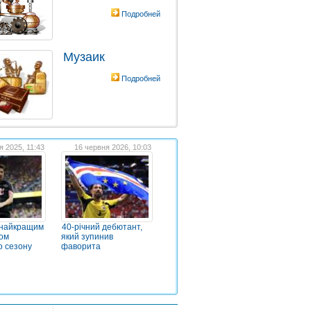
Подробней
Музаик
Подробней
я 2025, 11:43
16 червня 2026, 10:03
 найкращим
40-річний дебютант,
ом
який зупинив
о сезону
фаворита