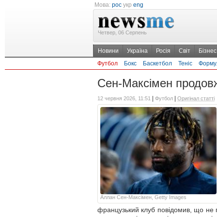
Мова:
рос
укр
eng
Четвер, 06 Серпень
Новини
Україна
Росія
Світ
Бізнес
Футбол
Бокс
Баскетбол
Теніс
Форму
Сен-Максімен продов
|
|
12 червня 2026, 11:51
Футбол
Оригінал статті
Аллан Сен-Максімен, Getty Images
французький клуб повідомив, що не