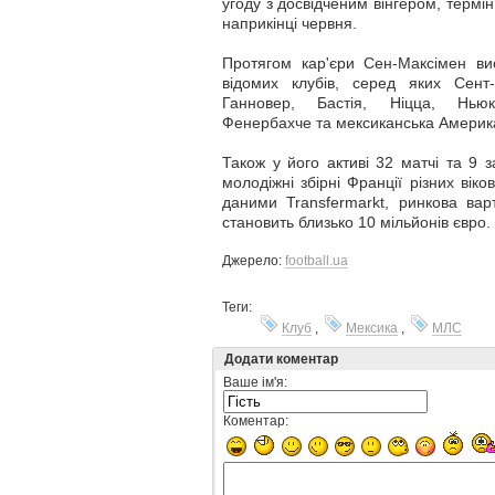
угоду з досвідченим вінгером, термін
наприкінці червня.
Протягом кар'єри Сен-Максімен ви
відомих клубів, серед яких Сент-
Ганновер, Бастія, Ніцца, Ньюка
Фенербахче та мексиканська Америк
Також у його активі 32 матчі та 9 з
молодіжні збірні Франції різних віко
даними Transfermarkt, ринкова варт
становить близько 10 мільйонів євро.
Джерело:
football.ua
Теги:
Клуб
,
Мексика
,
МЛС
Додати коментар
Ваше ім'я:
Коментар: