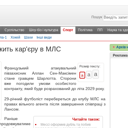
Пошук
Суспільство
Шоу-біз і культура
Спорт
Політика
ПП
Наука та здо
ла-1
Хокей
Шахи
Інші види
жить кар'єру в МЛС
Архів 
Реклама
Розмір тексту:
Французький атакувальний
півзахисник Аллан Сен-Максімен
стане гравцем Шарлотта. Сторони
вже погодили умови особистого
контракту, який буде розрахований до літа 2029 року.
29-річний футболіст перебереться до клубу МЛС на
правах вільного агента після завершення співпраці з
Лансом.
Раніше
Читайте також:
 продовжуватиме
Мессі оформив дубль та побив