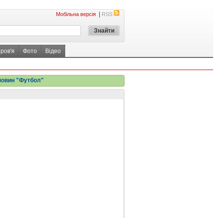
|
Мобільна версія
RSS
ров'я
Фото
Відео
новин "Футбол"