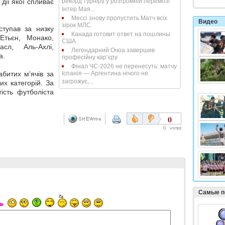
 дії якої спливає
рекорд турніру у розгромній перемозі
Інтер Мая...
Мессі знову пропустить Матч всіх
Видео
зірок МЛС
ступав за низку
Канада готовит ответ на пошлины
Етьєн, Монако,
США
сл, Аль-Ахлі,
Легендарний Очоа завершив
а.
професійну кар’єру
Фінал ЧС-2026 не перенесуть: матчу
абитих м'ячів за
Іспанія — Аргентина нічого не
загрожує,...
вих категорій. За
ість футболіста
0
0
Самые п