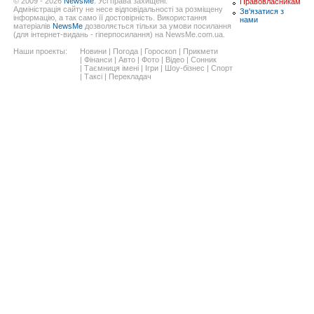
© 2009 - 2026
NewsMe
. Усі права захищені.
Правовласникам
Адміністрація сайту не несе відповідальності за розміщену
Зв'язатися з
інформацію, а так само її достовірність. Використання
нами
матеріалів
NewsMe
дозволяється тільки за умови посилання
(для інтернет-видань - гіперпосилання) на NewsMe.com.ua.
Наши проекты:
Новини
|
Погода
|
Гороскоп
|
Прикмети
|
Фінанси
|
Авто
|
Фото
|
Відео
|
Сонник
|
Таємниця імені
|
Ігри
|
Шоу-бізнес
|
Спорт
|
Таксі
|
Перекладач