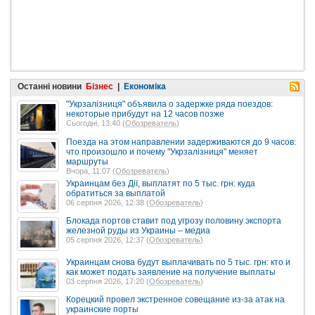
Останні новини
Бізнес
|
Економіка
"Укрзалізниця" объявила о задержке ряда поездов:
некоторые прибудут на 12 часов позже
Сьогодні, 13:40 (
Обозреватель
)
Поезда на этом направлении задерживаются до 9 часов:
что произошло и почему "Укрзалізниця" меняет
маршруты
Вчора, 11:07 (
Обозреватель
)
Украинцам без Дії, выплатят по 5 тыс. грн: куда
обратиться за выплатой
06 серпня 2026, 12:38 (
Обозреватель
)
Блокада портов ставит под угрозу половину экспорта
железной руды из Украины – медиа
05 серпня 2026, 12:37 (
Обозреватель
)
Украинцам снова будут выплачивать по 5 тыс. грн: кто и
как может подать заявление на получение выплаты
03 серпня 2026, 17:20 (
Обозреватель
)
Корецкий провел экстренное совещание из-за атак на
украинские порты