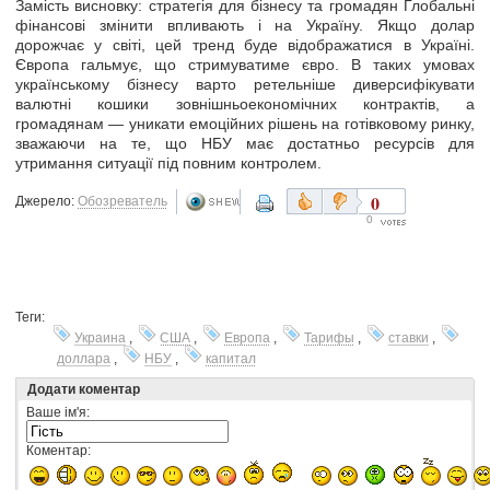
Замість висновку: стратегія для бізнесу та громадян
Глобальні
фінансові змінити впливають і на Україну. Якщо долар
дорожчає у світі, цей тренд буде відображатися в Україні.
Європа гальмує, що стримуватиме євро. В таких умовах
українському бізнесу варто ретельніше диверсифікувати
валютні кошики зовнішньоекономічних контрактів, а
громадянам — уникати емоційних рішень на готівковому ринку,
зважаючи на те, що НБУ має достатньо ресурсів для
утримання ситуації під повним контролем.
0
Джерело:
Обозреватель
0
Теги:
Украина
,
США
,
Европа
,
Тарифы
,
ставки
,
доллара
,
НБУ
,
капитал
Додати коментар
Ваше ім'я:
Коментар: