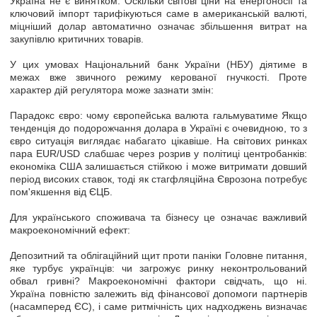
Україна не є винятком. Оскільки світові ціни на енергоносії та
ключовий імпорт тарифікуються саме в американській валюті,
міцніший долар автоматично означає збільшення витрат на
закупівлю критичних товарів.
У цих умовах Національний банк України (НБУ) діятиме в
межах вже звичного режиму керованої гнучкості. Проте
характер дій регулятора може зазнати змін:
Парадокс євро: чому європейська валюта гальмуватиме
Якщо
тенденція до подорожчання долара в Україні є очевидною, то з
євро ситуація виглядає набагато цікавіше. На світових ринках
пара EUR/USD слабшає через розрив у політиці центробанків:
економіка США залишається стійкою і може витримати довший
період високих ставок, тоді як стагфляційна Єврозона потребує
пом'якшення від ЄЦБ.
Для українського споживача та бізнесу це означає важливий
макроекономічний ефект:
Депозитний та облігаційний щит проти паніки
Головне питання,
яке турбує українців: чи загрожує ринку неконтрольований
обвал гривні? Макроекономічні фактори свідчать, що ні.
Україна повністю залежить від фінансової допомоги партнерів
(насамперед ЄС), і саме ритмічність цих надходжень визначає