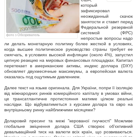
который
зафиксировал
неожиданный скачок
занятости и ставит перед
Федеральной резервной
системой (ФРС)
фото з Обозреватель
непростые вопросы надо
ли делать монетарную политику более жесткой в условиях,
когда высшее политическое руководство страны требует ее
смягчать, в условиях высокой инфляции (около 4%), запустил
цепную реакцию на мировых финансовых площадках. Капитал
перетекает в американские активы, индекс доллара (DXY)
обновляет двухмесячные максимумы, а европейская валюта
оказалась под ощутимым давлением.
Далее текст на языке оригинала.
Для України, попри її ізоляцію
від міжнародних ринків комерційного капіталу в умовах війни,
це трансатлантичне протистояння матиме цілком реальні
наслідки. Що відбуватиметься з курсами долара та євро на
внутрішньому ринку найближчими місяцями?
Доларовий пресинг та межі "керованої гнучкості"
Можливе
глобальне зміцнення долара США створює об'єктивний
девальваційний тиск на валюти всіх країн, що розвиваються.