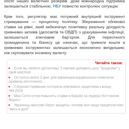
обсяг наших валютних резервів. Доки міжнародна підтримка
залишається стабільною,
НБУ
повністю контролює ситуацію.
Крім того, регулятор має потужний внутрішній інструмент
стримування — процентну політику. Збереження облікової
ставки на рівні, який забезпечує позитивну реальну дохідність
гривневих активів (депозитів та ОВДП) з урахуванням інфляції,
залишається ключовим бар'єром. Для пересічного
громадянина та бізнесу це означає, що тримати кошти в
гривневих інструментах залишається економічно вигіднішим,
ніж скуповувати іноземну валюту.
Читайте також:
Если вы любите детективы: 5 причин добавить шоу "Зрадники" у
свой watchlist
Осталось всего 3 дня: для украинцев кардинально изменили
правила ипотечного...
Сборная Германии потеряла ключевого защитника к концу
ЧМ-2026
Ман Сити готов повысить ставки в борьбе за лидера Ноттингем
Форест
Украинцы массово берут кредиты: почему все чаще предпочитают
"жить в долг"