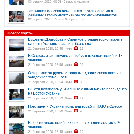
03 серпня 2026, 00:51 (
Зеркало недели
)
Украинцев массово обманывают объявлениями о
дешевых автомобилях: как распознать мошенников
02 серпня 2026, 15:58 (
Обозреватель
)
Фоторепортаж
Буковель, Драгобрат и Славское: лучшие горнолыжные
курорты Украины остались без снега
21 березня 2020, 18:58, Фото
17
В Словакии столкнулись автобус и грузовик, погибли 13
человек
21 березня 2020, 18:56, Фото
21
Осторожно за рулем: столичные дороги снова накрыла
загадочная туманность
21 березня 2020, 18:54, Фото
8
В Сети появились уникальные снимки визита президента
на Восток Украины
21 березня 2020, 18:53, Фото
14
Президенту Украины показали корабли НАТО в Одессе
21 березня 2020, 18:50, Фото
9
В России число погибших при наводнении достигло 20
человек
21 березня 2020, 18:48, Фото
12