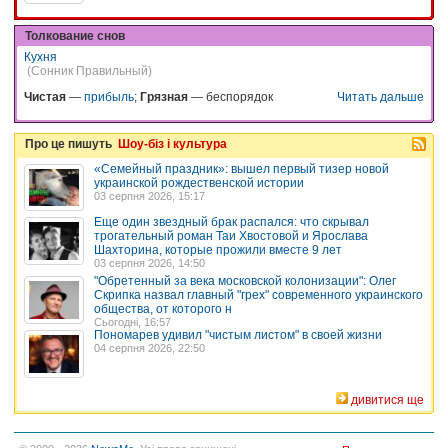
Толкование снов
Кухня
(Сонник Правильный)
Чистая
—
прибыль
;
Грязная
— беспорядок
Читать дальше
Про це пишуть
Шоу-біз і культура
«Семейный праздник»: вышел первый тизер новой
украинской рождественской истории
03 серпня 2026, 15:17
Еще один звездный брак распался: что скрывал
трогательный роман Таи Хвостовой и Ярослава
Шахторина, которые прожили вместе 9 лет
03 серпня 2026, 14:50
"Обретенный за века московской колонизации": Олег
Скрипка назвал главный "грех" современного украинского
общества, от которого н
Сьогодні, 16:57
Пономарев удивил "чистым листом" в своей жизни
04 серпня 2026, 22:50
дивитися ще