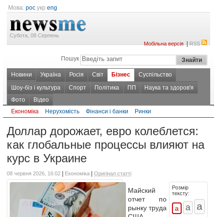
Мова:
рос
укр
eng
Субота, 08 Серпень
|
Мобільна версія
RSS
Пошук
Новини
Україна
Росія
Світ
Бізнес
Суспільство
Шоу-біз і культура
Спорт
Політика
ПП
Наука та здоров'я
Фото
Відео
Економіка
Нерухомість
Фінанси і банки
Ринки
Доллар дорожает, евро колеблется:
как глобальные процессы влияют на
курс в Украине
|
|
08 червня 2026, 16:02
Економіка
Оригінал статті
Розмір
Майский
тексту:
отчет по
рынку труда
США,