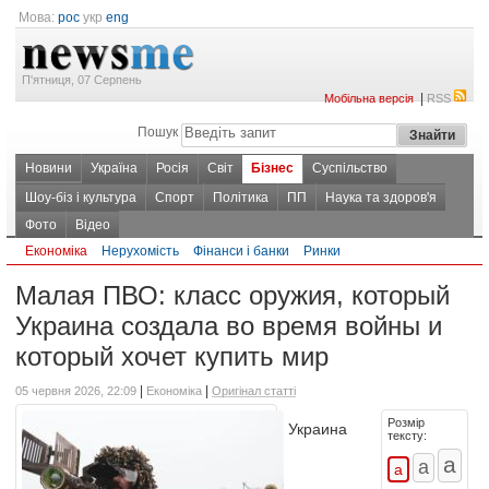
Мова:
рос
укр
eng
П'ятниця, 07 Серпень
|
Мобільна версія
RSS
Пошук
Новини
Україна
Росія
Світ
Бізнес
Суспільство
Шоу-біз і культура
Спорт
Політика
ПП
Наука та здоров'я
Фото
Відео
Економіка
Нерухомість
Фінанси і банки
Ринки
Малая ПВО: класс оружия, который
Украина создала во время войны и
который хочет купить мир
|
|
05 червня 2026, 22:09
Економіка
Оригінал статті
Розмір
Украина
тексту: