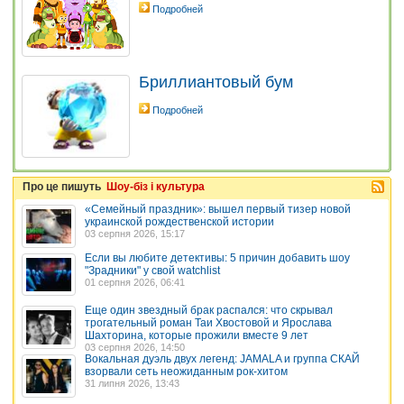
Подробней
Бриллиантовый бум
Подробней
Про це пишуть
Шоу-біз і культура
«Семейный праздник»: вышел первый тизер новой
украинской рождественской истории
03 серпня 2026, 15:17
Если вы любите детективы: 5 причин добавить шоу
"Зрадники" у свой watchlist
01 серпня 2026, 06:41
Еще один звездный брак распался: что скрывал
трогательный роман Таи Хвостовой и Ярослава
Шахторина, которые прожили вместе 9 лет
03 серпня 2026, 14:50
Вокальная дуэль двух легенд: JAMALA и группа СКАЙ
взорвали сеть неожиданным рок-хитом
31 липня 2026, 13:43