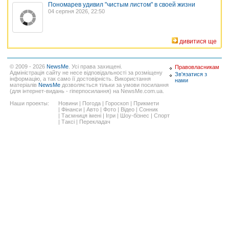
Пономарев удивил "чистым листом" в своей жизни
04 серпня 2026, 22:50
дивитися ще
© 2009 - 2026
NewsMe
. Усі права захищені.
Правовласникам
Адміністрація сайту не несе відповідальності за розміщену
Зв'язатися з
інформацію, а так само її достовірність. Використання
нами
матеріалів
NewsMe
дозволяється тільки за умови посилання
(для інтернет-видань - гіперпосилання) на NewsMe.com.ua.
Наши проекты:
Новини
|
Погода
|
Гороскоп
|
Прикмети
|
Фінанси
|
Авто
|
Фото
|
Відео
|
Сонник
|
Таємниця імені
|
Ігри
|
Шоу-бізнес
|
Спорт
|
Таксі
|
Перекладач