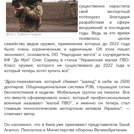
существенно нарастила
свой экспортный
потенциал благодаря
разработкам в сфере
вооружений в последние
годы. Ведь за это время
фото з Зеркало недели
появилось целое
семейство видов оружия, применение которых до 2022 года
было очень ограниченным и единичным. Об этом пишет
экономист, основатель ОО "Народная мечта" и соучредитель
БФ "До Мрії" Олег Саркиц в статье "Украинская малая ПВО.
Класс оружия, которого не существовало до 2022 года и
который теперь хотят купить все".
"Дрон-перехватчик, который сбивает "шахед" в небе за 2500
долларов. Общенациональная система РЭБ, глушащая сотни
беспилотников в неделю. Мобильные группы на пикапах. Все
это вместе сформировало класс, который профессиональные
военные называют "малой ПВО", и именно он теперь стал
главным технологическим экспортным активом Украины", —
отмечает автор.
Он напомнил, что в Киев уже приезжают представители Saudi
Aramco, Пентагона и Министерства обороны Великобритании.