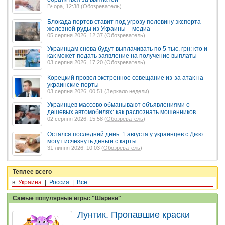
Вчора, 12:38 (
Обозреватель
)
Блокада портов ставит под угрозу половину экспорта
железной руды из Украины – медиа
05 серпня 2026, 12:37 (
Обозреватель
)
Украинцам снова будут выплачивать по 5 тыс. грн: кто и
как может подать заявление на получение выплаты
03 серпня 2026, 17:20 (
Обозреватель
)
Корецкий провел экстренное совещание из-за атак на
украинские порты
03 серпня 2026, 00:51 (
Зеркало недели
)
Украинцев массово обманывают объявлениями о
дешевых автомобилях: как распознать мошенников
02 серпня 2026, 15:58 (
Обозреватель
)
Остался последний день: 1 августа у украинцев с Дією
могут исчезнуть деньги с карты
31 липня 2026, 10:03 (
Обозреватель
)
Теплее всего
в
Украина
|
Россия
|
Все
Самые популярные игры: "Шарики"
Лунтик. Пропавшие краски