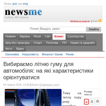
Мова:
рос
укр
eng
Субота, 08 Серпень
|
Мобільна версія
RSS
Пошук
Новини
Україна
Росія
Світ
Бізнес
Суспільство
Шоу-біз і культура
Спорт
Політика
ПП
Наука та здоров'я
Фото
Відео
Економіка
Нерухомість
Фінанси і банки
Ринки
Вибираємо літню гуму для
автомобіля: на які характеристики
орієнтуватися
|
|
04 травня 2026, 13:09
Бізнес
Оригінал статті
Розмір
Тому на
тексту:
теплу пору
року
потрібно