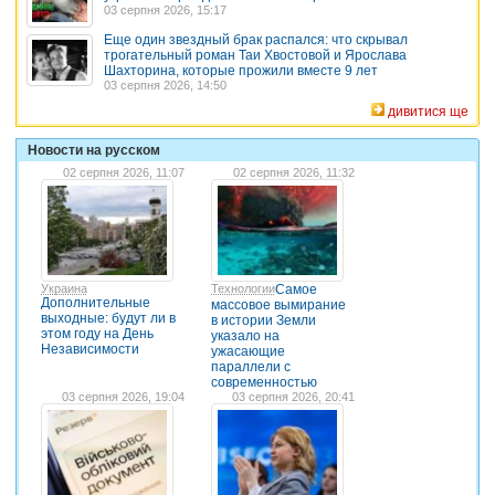
03 серпня 2026, 15:17
Еще один звездный брак распался: что скрывал
трогательный роман Таи Хвостовой и Ярослава
Шахторина, которые прожили вместе 9 лет
03 серпня 2026, 14:50
дивитися ще
Новости на русском
02 серпня 2026, 11:07
02 серпня 2026, 11:32
Украина
Технологии
Самое
Дополнительные
массовое вымирание
выходные: будут ли в
в истории Земли
этом году на День
указало на
Независимости
ужасающие
параллели с
современностью
03 серпня 2026, 19:04
03 серпня 2026, 20:41