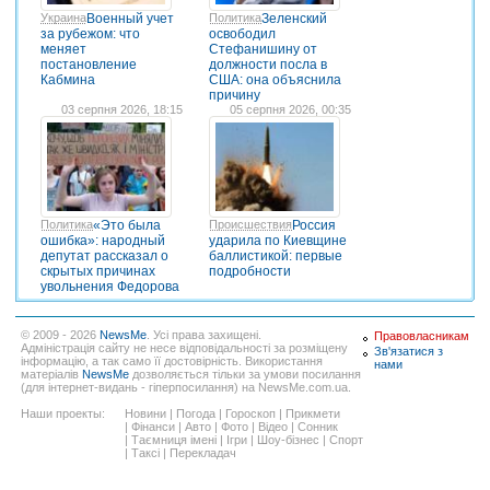
Украина
Военный учет
Политика
Зеленский
за рубежом: что
освободил
меняет
Стефанишину от
постановление
должности посла в
Кабмина
США: она объяснила
причину
03 серпня 2026, 18:15
05 серпня 2026, 00:35
Политика
«Это была
Происшествия
Россия
ошибка»: народный
ударила по Киевщине
депутат рассказал о
баллистикой: первые
скрытых причинах
подробности
увольнения Федорова
© 2009 - 2026
NewsMe
. Усі права захищені.
Правовласникам
Адміністрація сайту не несе відповідальності за розміщену
Зв'язатися з
інформацію, а так само її достовірність. Використання
нами
матеріалів
NewsMe
дозволяється тільки за умови посилання
(для інтернет-видань - гіперпосилання) на NewsMe.com.ua.
Наши проекты:
Новини
|
Погода
|
Гороскоп
|
Прикмети
|
Фінанси
|
Авто
|
Фото
|
Відео
|
Сонник
|
Таємниця імені
|
Ігри
|
Шоу-бізнес
|
Спорт
|
Таксі
|
Перекладач