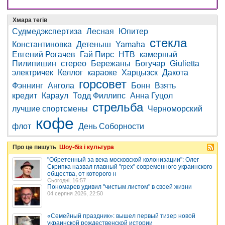
Хмара тегів
Судмедэкспертиза
Лесная
Юпитер
стекла
Константиновка
Детеныш
Yamaha
Евгений Рогачев
Гай Пирс
НТВ
камерный
Пилипишин
стерео
Бережаны
Богучар
Giulietta
электричек
Келлог
караоке
Харцызск
Дакота
горсовет
Фэннинг
Ангола
Бонн
Взять
кредит
Караул
Тодд Филлипс
Анна Гуцол
стрельба
лучшие спортсмены
Черноморский
кофе
флот
День Соборности
Про це пишуть
Шоу-біз і культура
"Обретенный за века московской колонизации": Олег
Скрипка назвал главный "грех" современного украинского
общества, от которого н
Сьогодні, 16:57
Пономарев удивил "чистым листом" в своей жизни
04 серпня 2026, 22:50
«Семейный праздник»: вышел первый тизер новой
украинской рождественской истории