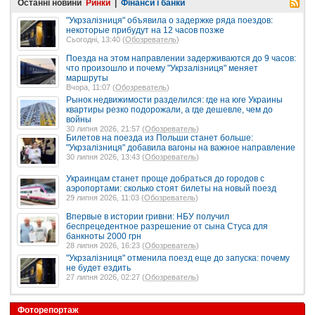
Останні новини
Ринки
|
Фінанси і банки
"Укрзалізниця" объявила о задержке ряда поездов:
некоторые прибудут на 12 часов позже
Сьогодні, 13:40 (
Обозреватель
)
Поезда на этом направлении задерживаются до 9 часов:
что произошло и почему "Укрзалізниця" меняет
маршруты
Вчора, 11:07 (
Обозреватель
)
Рынок недвижимости разделился: где на юге Украины
квартиры резко подорожали, а где дешевле, чем до
войны
30 липня 2026, 21:57 (
Обозреватель
)
Билетов на поезда из Польши станет больше:
"Укрзалізниця" добавила вагоны на важное направление
30 липня 2026, 13:43 (
Обозреватель
)
Украинцам станет проще добраться до городов с
аэропортами: сколько стоят билеты на новый поезд
29 липня 2026, 11:03 (
Обозреватель
)
Впервые в истории гривни: НБУ получил
беспрецедентное разрешение от сына Стуса для
банкноты 2000 грн
28 липня 2026, 16:23 (
Обозреватель
)
"Укрзалізниця" отменила поезд еще до запуска: почему
не будет ездить
27 липня 2026, 02:27 (
Обозреватель
)
Фоторепортаж