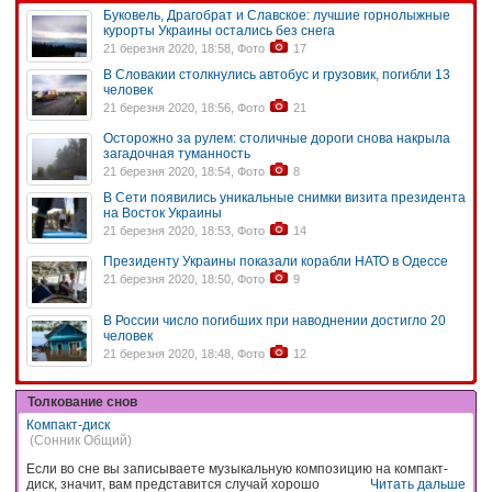
Буковель, Драгобрат и Славское: лучшие горнолыжные
курорты Украины остались без снега
21 березня 2020, 18:58, Фото
17
В Словакии столкнулись автобус и грузовик, погибли 13
человек
21 березня 2020, 18:56, Фото
21
Осторожно за рулем: столичные дороги снова накрыла
загадочная туманность
21 березня 2020, 18:54, Фото
8
В Сети появились уникальные снимки визита президента
на Восток Украины
21 березня 2020, 18:53, Фото
14
Президенту Украины показали корабли НАТО в Одессе
21 березня 2020, 18:50, Фото
9
В России число погибших при наводнении достигло 20
человек
21 березня 2020, 18:48, Фото
12
Толкование снов
Компакт-диск
(Сонник Общий)
Если во сне вы записываете музыкальную композицию на компакт-
диск, значит, вам представится случай хорошо
Читать дальше