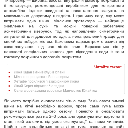
Типорозмір — ширина, висота, внутрішній діаметр покришки та
її конструкція, рекомендовані виробником для конкретного
автомобіля. Індекси швидкості та навантаження вказують на
максимально допустиму швидкість і граничну вагу, яку може
витримати одна шина. Малюнок протектора — найкраще
зчеплення на сухій та мокрій поверхні забезпечує
асиметричний візерунок, тоді як направлений симетричний
актуальний для дощової погоди, а ненаправлений краще для
спокійних поїздок містом. Важливим параметром є захист від
аквапланування під час літніх злив. Виражається він у
наявності спеціальних канавок для відведення води із зони
контакту покришки з дорожнім покриттям.
Читайте також:
Люка Зідан змінив клуб в Іспанії
Мілан попрощався з Беннасером
Хетафе посилився півзахисником Ліона
Лівий Берег підписав Челядіна
Сельта орендувала воротаря Манчестер Юнайтед
Як часто потрібно оновлювати літню гуму Замінювати зимові
шини на літні необхідно щороку, проте сама гума може
витримати більше одного сезону. Повністю її оновлювати
рекомендується раз на 2–3 роки, але орієнтуватися варто на її
стан, який залежить від умов експлуатації та інших чинників.
Щойно вам знадобиться нова літня гума, заходьте на сайт