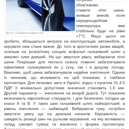
обов’язково
ставити літні шини,
знявши зимові, коли
середньодобова
температура вже
стабільно буде на рівні
фото з Корреспондент.net
+7°C. Якщо цього не
зробити, збільшаться витрати на експлуатацію автомобіля, а
керувати ним стане важче. До того ж зростатиме ризик аварій,
оскільки на розігрітому сонцем асфальті гальмівний шлях у
зимової гуми довший. На що звертати увагу, вибираючи літні
шини Покришки для теплого сезону повинні забезпечувати
ефективне гальмування як у суху, так і в дощову погоду.
Важливо, щоб шини забезпечували надійне зчеплення. Одним
із чинників, що впливають на цей показник, є глибина
протектора. Для легкових авто в Україні, згідно з пунктом 31.4.5
ПДР, її мінімально допустиме значення становить 1,6 мм.
Другий параметр — зчеплення на мокрій дорозі. Тут показник
визначають європейські стандарти, і для безпечних поїздок це
класи А та В. У таких шин гальмівний шлях найкоротший, а
рівень зчеплення — найвищий. Вибираючи гуму, потрібно
звертати увагу ще на декілька нюансів: Керованість —
швидкість реакції шин на рульове керування, на яку впливають
склад гумової суміші та малюнок і форма протектора.