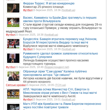
Ферран Торрес: Я вітаю конкуренцію
Коментар 25-річного іспанця.
Футбол
15 березня 2025, 18:36 (
football.ua
)
Васкес, Камавінга та Браїм Діас гратимуть із перших
хвилин проти Вільярреала
Стали відомі стартові склади команд для поєдинку 28-го
туру іспанської Прімери, у якому зіграють Вільярреал та
мадридський Реал.
Футбол
15 березня 2025, 18:38 (
football.ua
)
Бундесліга: Баварія втратила перемогу над Уніоном,
Боруссія М перестріляла Вердер та інші матчі
Відбулися чергові матчі німецького чемпіонату.
Футбол
15 березня 2025, 18:39 (
football.ua
)
Румменигге сделал громкое заявление относительно
будущего Суперлиги
Легенда Баварии осуществил прогноз касаемо
предстоящего турнира.
Футбол
15 березня 2025, 18:49 (
Корреспондент.net
)
Обраниця зірки "Сам удома" Калкіна публічно
присоромила актора: "Це смішно"
Акторка назвала дві базові навички, які були відсутніми у
44-річного коханого.
Світські хроніки
15 березня 2025, 19:05 (
ТСН.ua
)
АПЛ. Чергова осічка Манчестер Сіті, Евертон із
Миколенком зіграв унічию з Вест Гемом та інші матчі
Завершилися матчі чемпіонату Англії.
Футбол
15 березня 2025, 19:01 (
football.ua
)
Матч УПЛ між Кривбасом та Лівим Берегом перенесено
через постійні повітряні тривоги