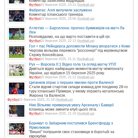
Коментар захисника мадридців.
Футбол
15 березня 2025, 23:21 (
football.ua
)
Фабрегас: Аллі вилучили заслужено
Коментар іспанського тренера.
Футбол
15 березня 2025, 23:06 (
football.ua
)
Атлетіко — Барселона: прогноз букмекерів на матч Ла
Ліги
Розповідаємо, на що варто поставити в цій грі.
Футбол
15 березня 2025, 22:13 (
football.ua
)
Гол + пас Рейндерса допомогли Мілану впоратися з Комо
Чергова вольова перемога "россонері" під керівництвом
Сержіу Консейсана.
Футбол
15 березня 2025, 21:11 (
football.ua
)
Рух — Ворскла 0:1 Відео гола та огляд матчу УПЛ
Дивіться відео найкращих моментів матчу чемпіонату
України, що відбувся 15 березня 2025 року.
Футбол
15 березня 2025, 21:12 (
football.ua
)
Циганков зіграє з перших хвилин проти Валенсії
Стали відомі стартові склади команд для поєдинку 28-го
туру іспанської Прімери, у якому зіграють каталонська
Жирона та Валенсія.
Футбол
15 березня 2025, 21:18 (
football.ua
)
Ніко Вільямс привернув увагу Арсеналу і Баварії
Іспанець може змінити клуб цього літа.
Футбол
15 березня 2025, 21:19 (
football.ua
)
Борнмут із Забарним поступився Брентфорду з
Ярмолюком
"Вишні" погіршили своє становище в боротьбі за
єврокубки.