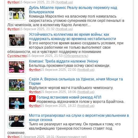
Футбол
15 березня 2025, 21:26 (
football.ua
)
Дубль Мбаппе приніс Реалу вольову перемогу над
Вільярреалом
Команда Марселіно на власному полі намагалась
скористатись утомою суперників після серії пенальті в
Лізі чемпіонів, але в колективу Карло Анчелот...
Футбол
15 березня 2025, 21:32 (
football.ua
)
Устойчивость коллектива во время войны: как
поддержать команду во времена нестабильности
В это непростое время важно создавать условия, при
которых работники не только выполняют свои
обязанности, но и чувствуют поддержку и понимание
Суспільство
15 березня 2025, 21:53 (
Обозреватель
)
Компані: Треба віддати належне Уніону
Бельгієць прокоментував осічку своєї команди.
Футбол
15 березня 2025, 22:00 (
football.ua
)
Серія А: Верона сильніша за Удінезе, нічия Монци та
Парми
Відбулися чергові матчі італійського чемпіонату.
Футбол
15 березня 2025, 18:06 (
football.ua
)
Голанд встановив новий рекорд АПЛ
2
Норвежець відзначився голом у ворота Брайтона.
Футбол
15 березня 2025, 18:22 (
football.ua
)
Мотта отреагировал на слухи о вероятном увольнении в
конце сезона
Тьяго не реагирует на критику. Он привык к тому, что
квалификацию тренеров постоянно ставят под
сомнение.
Футбол
15 березня 2025, 18:31 (
Корреспондент.net
)