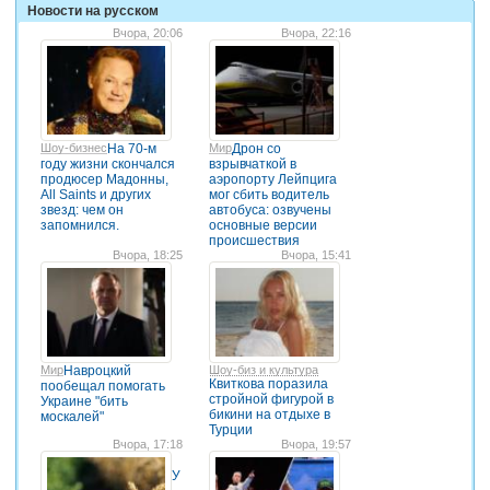
Новости на русском
Вчора, 20:06
Вчора, 22:16
Шоу-бизнес
На 70-м
Мир
Дрон со
году жизни скончался
взрывчаткой в
продюсер Мадонны,
аэропорту Лейпцига
All Saints и других
мог сбить водитель
звезд: чем он
автобуса: озвучены
запомнился.
основные версии
происшествия
Вчора, 18:25
Вчора, 15:41
Мир
Навроцкий
Шоу-биз и культура
Квиткова поразила
пообещал помогать
стройной фигурой в
Украине "бить
бикини на отдыхе в
москалей"
Турции
Вчора, 17:18
Вчора, 19:57
У