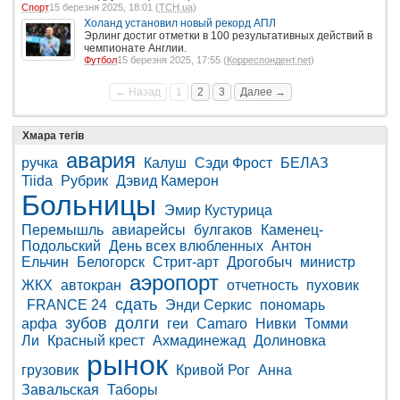
Спорт
15 березня 2025, 18:01 (
ТСН.ua
)
Холанд установил новый рекорд АПЛ
Эрлинг достиг отметки в 100 результативных действий в
чемпионате Англии.
Футбол
15 березня 2025, 17:55 (
Корреспондент.net
)
← Назад
1
2
3
Далее →
Хмара тегів
авария
ручка
Калуш
Сэди Фрост
БЕЛАЗ
Tiida
Рубрик
Дэвид Камерон
Больницы
Эмир Кустурица
Перемышль
авиарейсы
булгаков
Каменец-
Подольский
День всех влюбленных
Антон
Ельчин
Белогорск
Стрит-арт
Дрогобыч
министр
аэропорт
ЖКХ
автокран
отчетность
пуховик
сдать
FRANCE 24
Энди Серкис
пономарь
зубов
долги
арфа
геи
Camaro
Нивки
Томми
Ли
Красный крест
Ахмадинежад
Долиновка
рынок
грузовик
Кривой Рог
Анна
Завальская
Таборы