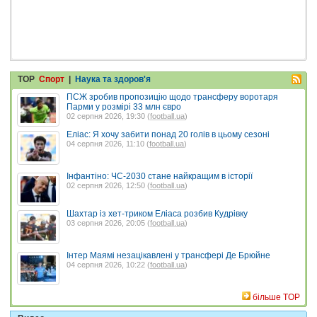
TOP
Спорт
|
Наука та здоров'я
ПСЖ зробив пропозицію щодо трансферу воротаря
Парми у розмірі 33 млн євро
02 серпня 2026, 19:30 (
football.ua
)
Еліас: Я хочу забити понад 20 голів в цьому сезоні
04 серпня 2026, 11:10 (
football.ua
)
Інфантіно: ЧС-2030 стане найкращим в історії
02 серпня 2026, 12:50 (
football.ua
)
Шахтар із хет-триком Еліаса розбив Кудрівку
03 серпня 2026, 20:05 (
football.ua
)
Інтер Маямі незацікавлені у трансфері Де Брюйне
04 серпня 2026, 10:22 (
football.ua
)
більше TOP