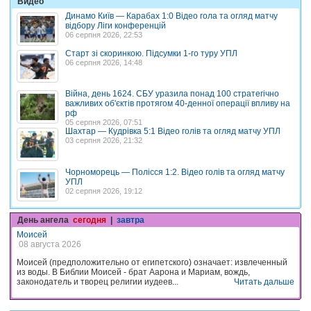
Видео
Динамо Київ — Карабах 1:0 Відео гола та огляд матчу
відбору Ліги конференцій
06 серпня 2026, 22:53
Старт зі скоринкою. Підсумки 1-го туру УПЛ
06 серпня 2026, 14:48
Війна, день 1624. СБУ уразила понад 100 стратегічно
важливих об'єктів протягом 40-денної операції впливу на
рф
05 серпня 2026, 07:51
Шахтар — Кудрівка 5:1 Відео голів та огляд матчу УПЛ
03 серпня 2026, 21:32
Чорноморець — Полісся 1:2. Відео голів та огляд матчу
УПЛ
02 серпня 2026, 19:12
День ангела
сегодня
|
завтра
Моисей
08 августа 2026
Моисей (предположительно от египетского) означает: извлеченный
из воды. В Библии Моисей - брат Аарона и Мариам, вождь,
законодатель и творец религии иудеев...
Читать дальше