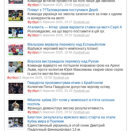
Команди встигли провести на полі лише дві хвилини.
Футбол
15 березня 2025, 19:02 (
football.ua
)
Плімут з ??Таловєровим поступився Дербі
Команда українця не змогла зачепитися за очки з одним
із конкурентів на виліт.
Футбол
15 березня 2025, 19:27 (
football.ua
)
Аталанта — Інтер: цікаві варіанти ставок на матч Серії А
Розповідаємо, на що варто поставити в цій грі.
Футбол
15 березня 2025, 19:31 (
football.ua
)
Мальорка вирвала перемогу над Еспаньйолом
Відбувся черговий матч чемпіонату Іспанії.
Футбол
15 березня 2025, 19:46 (
football.ua
)
Ворскла вистраждала перемогу над Рухом
Команди відверто не потішили яскравою грою на Арені
Львів, проте колектив Юрія Максимова закрив свою серію
із шести матчів без перемог.
Футбол
15 березня 2025, 19:58 (
football.ua
)
Гвардіола прокоментував нічию з Брайтоном
Колектив Пепа Гвардіоли допустив чергову осічку.
Футбол
15 березня 2025, 20:19 (
football.ua
)
Мбаппе забив 20+ голів у чемпіонаті в п'яти сезонах
поспіль
Француз демонструє високу результативність.
Футбол
15 березня 2025, 20:52 (
football.ua
)
Биатлон: результаты мужского масс-старта на этапе
Кубка мира в Поклюке
Единственный украинец в этой гонке Дмитрий
Пидручный финишировал 13-м.