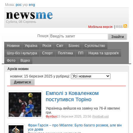
Мова:
рос
укр
eng
Субота, 08 Серпень
|
Мобільна версія
RSS
Пошук
Новини
Україна
Росія
Світ
Бізнес
Суспільство
Шоу-біз і культура
Спорт
Політика
ПП
Наука та здоров'я
Фото
Відео
Архів новин
новини:
15 березня 2025
у рубриці:
Емполі з Коваленком
поступився Торіно
Українець вийшов на заміну на 76-й хвилині
гри.
Футбол
15 березня 2025, 23:56 (
football.ua
)
Фран Гарсія – про Мбаппе: Було багато розмов, але він
усе довів