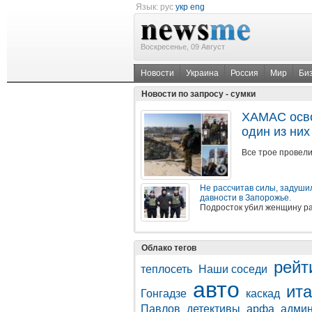
Язык:
рус
укр
eng
Воскресенье, 09 Август
Новости
Украина
Россия
Мир
Би
Новости по запросу - сумки
ХАМАС осво
один из них
Все трое провели
Не рассчитав силы, задуши
давности в Запорожье.
Подросток убил женщину ра
Облако тегов
рейт
теплосеть
Наши соседи
авто
ит
Гонгадзе
каскад
Павлов
детективы
арфа
админ