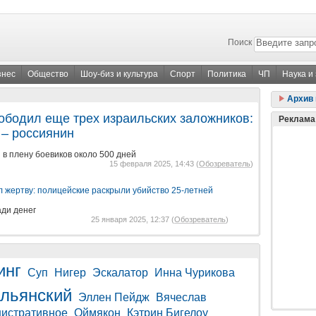
Поиск
знес
Общество
Шоу-биз и культура
Спорт
Политика
ЧП
Наука и
Архив 
бодил еще трех израильских заложников:
Реклама
 – россиянин
 в плену боевиков около 500 дней
15 февраля 2025, 14:43 (
Обозреватель
)
л жертву: полицейские раскрыли убийство 25-летней
ди денег
25 января 2025, 12:37 (
Обозреватель
)
инг
Суп
Нигер
Эскалатор
Инна Чурикова
альянский
Эллен Пейдж
Вячеслав
истративное
Оймякон
Кэтрин Бигелоу