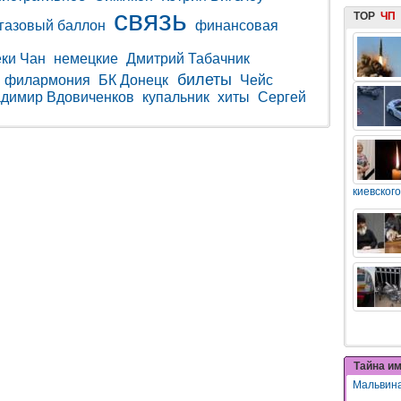
связь
TOP
ЧП
газовый баллон
финансовая
ки Чан
немецкие
Дмитрий Табачник
билеты
филармония
БК Донецк
Чейс
димир Вдовиченков
купальник
хиты
Сергей
киевского
Тайна и
Мальвин