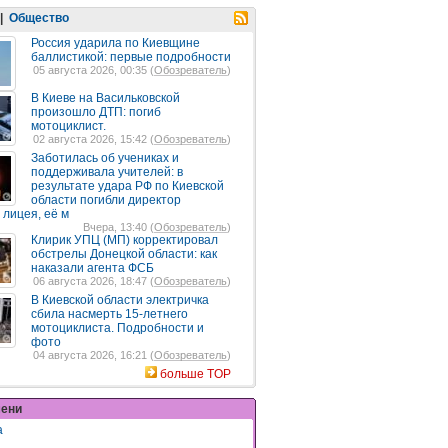
|
Общество
Россия ударила по Киевщине
баллистикой: первые подробности
05 августа 2026, 00:35 (
Обозреватель
)
В Киеве на Васильковской
произошло ДТП: погиб
мотоциклист.
02 августа 2026, 15:42 (
Обозреватель
)
Заботилась об учениках и
поддерживала учителей: в
результате удара РФ по Киевской
области погибли директор
 лицея, её м
Вчера, 13:40 (
Обозреватель
)
Клирик УПЦ (МП) корректировал
обстрелы Донецкой области: как
наказали агента ФСБ
06 августа 2026, 18:47 (
Обозреватель
)
В Киевской области электричка
сбила насмерть 15-летнего
мотоциклиста. Подробности и
фото
04 августа 2026, 16:21 (
Обозреватель
)
больше TOP
мени
а